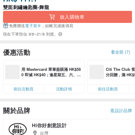
雙面刺繡鑰匙圈-舞龍
放入購物車
免費贈送
電子賀卡
，結帳完成後填寫
現在下單預估 9/8~21/8 到貨。
優惠活動
看全部 (7)
用 Mastercard 單筆簽賬滿 HK$58
Citi The Club
0 即減 HK$40；逢星期五、六、日
分回贈，滿 HK$580
滿 HK$880 即減 HK$80（名額有
Coins（名額
限，額滿即止，僅限「常用信用
前往活動頁
活動詳情
前往活動頁
卡」結帳）
關於品牌
逛設計品牌
Hi你好創意設計
台灣