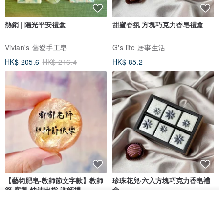
熱銷 | 陽光平安禮盒
甜蜜香氛 方塊巧克力香皂禮盒
Vivian's 舊愛手工皂
G's life 居事生活
HK$ 205.6
HK$ 216.4
HK$ 85.2
【藝術肥皂-教師節文字款】教師
珍珠花兒‧六入方塊巧克力香皂禮
節•客製•快速出貨•謝師禮
盒
我也手作 Me Too
G's life 居事生活
放入購物車
加入收藏
了解品牌
HK$ 48.2
HK$ 113.6