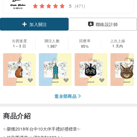
5
(471)
領優惠券
聯絡設計師
加入關注
出貨速度
關注人數
回應率
上次上線
1～3 日
1 天內
1,987
95%
逛全部商品
商品介紹
✨榮獲2018年台中10大伴手禮好禮標章✨