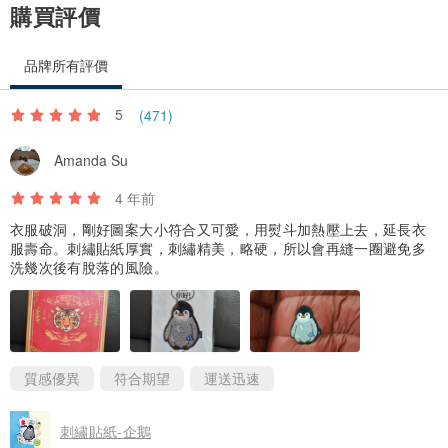
購買評價
品牌所有評價
5
(471)
Amanda Su
4 年前
衣服破洞，剛好圖案大小符合又可愛，用熨斗加熱壓上去，延長衣
服壽命。刺繡貼紙厚實，刺繡精美，略硬，所以會再縫一圈避免多
洗幾次後有脫落的風險。
質感優異
符合期望
運送迅速
刺繡貼紙-企鵝