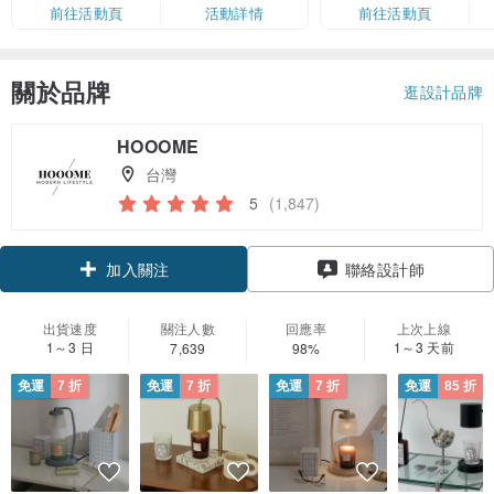
限，額滿即止，僅限「常用信用
前往活動頁
活動詳情
前往活動頁
卡」結帳）
關於品牌
逛設計品牌
HOOOME
台灣
5
(1,847)
加入關注
聯絡設計師
出貨速度
關注人數
回應率
上次上線
1～3 日
1～3 天前
7,639
98%
免運
7 折
免運
7 折
免運
7 折
免運
85 折