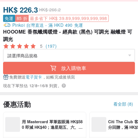
HK$ 226.3
HK$ 266.2
免運
85 折
最多省下 HK$ 39.89,999,999,999,998
Pinkoi 台灣直送 - 滿 HKD 490 免運
HOOOME 香氛蠟燭暖燈 - 經典款 (黑色) 可調光 融蠟燈 可
調光
5
(197)
放入購物車
免費贈送
電子賀卡
，結帳完成後填寫
現在下單預估 12/8~16/8 到貨。
優惠活動
看全部 (8)
用 Mastercard 單筆簽賬滿 HK$58
Citi The Club
0 即減 HK$40；逢星期五、六、日
分回贈，滿 HK$580
滿 HK$880 即減 HK$80（名額有
Coins（名額