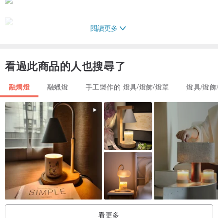
閱讀更多
看過此商品的人也搜尋了
HOOOME 的香氛蠟燭暖燈以簡約、不花俏的歐美風格外觀作為設計
融燭燈
融蠟燈
手工製作的 燈具/燈飾/燈罩
燈具/燈飾
風格，
可以自由搭配您喜愛的香氛蠟燭使用，將空間營造出寧靜舒適的氛
圍。
蠟燭暖燈改變了傳統需點燃蠟燭才能釋放香氣方式，
可以簡單方便、無煙無火地融化香氛蠟燭，
並且可有效避免蠟燭凹洞、表面不平整的現象，且能延長蠟燭使用壽
命。
看更多
香氛蠟燭暖燈的設計，使享受香氛蠟燭的香氣體驗，更加純粹、安心