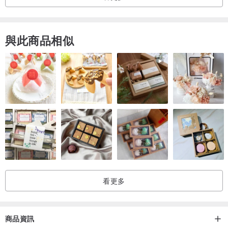
且安全！
與此商品相似
【經典款蠟燭暖燈】
HOOOME 經典款蠟燭暖燈，流線型的外觀造型，看起來更現代簡
約，
無論是擺在居家空間、商業空間，都能營造獨特的品味和氛圍！
✅ 香氛蠟燭無須點火燃燒，即可散發香氣
✅ 香氣散發地更遠、蠟燭擴香力更加提升
✅ 蠟燭受熱平均，不再形成凹洞
✅ 可調節亮度，自行決定融蠟速度與香氣濃度
看更多
【使用方式】
商品資訊
將您喜愛的香氛蠟燭放置於蠟燭暖燈檯面，