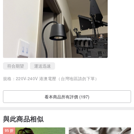
▪️ 商品尺寸：
暖燈檯面可放置直徑9.5cm，檯面和燈罩間距16.5cm
⚠️建議使用蠟燭尺寸：瓶身高度15cm以內的蠟燭
⚠️此款頂端散熱孔有圓形和五角星形兩種形狀，目前採隨機出貨不可
指定
符合期望
運送迅速
【注意事項】
1. 為避免危險，此商品不宜孩童使用。
規格：
220V-240V 港澳電壓（台灣地區請勿下單）
2. 開啟時燈座本身及蠟燭瓶身的溫度較高，小心勿觸摸以免燙手。
3. 使用時請避免周遭放置過多雜物，且勿以任何物品覆蓋使用中的蠟
看本商品所有評價 (197)
燭暖燈。
4. 禁止點燃蠟燭與照射燭燈同時進行，以免發生意外。
與此商品相似
⚠️如購買蠟燭暖燈2台以上(含)物流請選擇宅配運送
95 折
⚠️欲國際運送客戶請先私訊我們，確認是否符合當地電壓和運送支援