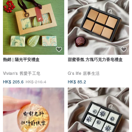
再下單！
【常見問答Ｑ＆Ａ】
熱銷 | 陽光平安禮盒
甜蜜香氛 方塊巧克力香皂禮盒
Ｑ：用蠟燭暖燈照射一段時間，整罐蠟燭都變成液體是正常的嗎？
Vivian's 舊愛手工皂
G's life 居事生活
Ａ：是正常的，不用擔心！等不使用時，蠟燭放著冷卻，就會又凝固
HK$ 205.6
HK$ 216.4
HK$ 85.2
成固態了喔！
Ｑ：請問蠟燭暖燈是用甚麼原理產生香氣的呢？為什麼使用融蠟燈後
蠟燭看起來都沒有減少？
Ａ：蠟燭暖燈是利用燈泡照射的熱度，讓蠟燭散發出精油香氣。因此
使用融蠟燈幾乎不會消耗蠟，只會消耗蠟燭內部的香氛精油成分喔！
也因此，通常使用蠟燭暖燈的蠟燭壽命，會比點火燃燒的壽命來的長