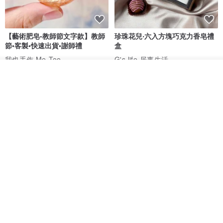
～真的很方便又划算，還可以隨心情替換想要的蠟燭香味！
【藝術肥皂-教師節文字款】教師
珍珠花兒‧六入方塊巧克力香皂禮
Ｑ：蠟燭暖燈搭配蠟燭使用，請問融化的蠟液需要倒掉嗎？如何判斷
節•客製•快速出貨•謝師禮
盒
蠟燭的壽命結束了呢？
我也手作 Me Too
G's life 居事生活
Ａ：使用了一段時間後，若發現蠟燭照燈產生的香氣越來越淡，可以
HK$ 48.2
HK$ 113.6
放入購物車
倒掉表層的一些蠟油（注意：蠟油請勿倒在排水孔，要倒在垃圾桶）
加入收藏
了解品牌
表層蠟油倒掉後，再使用蠟燭暖燈，就會再產生較明顯的香氣。
使用到最後，若是發現蠟燭完全沒有香味了，或著是蠟油都倒完，就
是蠟燭的壽命到了，就要換一顆新的蠟燭囉！
Ｑ：蠟燭暖燈的優點是什麼呢？為什麼那麼多人喜歡蠟燭暖燈？
Ａ：除了上面說的可以延長蠟燭壽命外，使用蠟燭暖燈後的蠟燭表面
會很平整喔！
另外，使用蠟燭暖燈安全方便、不用顧著燭火，可以無火無煙的體驗
【禮物】為您訂製款•可客製
【24h出貨】原粹咖啡∣杏核乳木
•LOGO•文字•胺基酸寶石皂
蜂蜜牛奶皂 畢業禮物 謝師禮盒
純粹的香氛！
我也手作 Me Too
Wow Hsu 哇許創意皂研室
還有～ HOOOME 的蠟燭暖燈開關都是可調節燈光的設計，可以自己