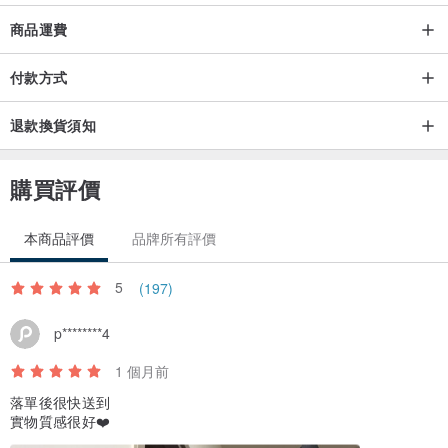
打開燈座開關，使燈光直射蠟燭表面，
商品運費
數分鐘後即可享受到蠟燭香氣！
付款方式
使用一段時間，若發現香氛蠟燭濃郁的香味淡去，
退款換貨須知
可在加熱一段時間後倒掉表層的蠟液，保持香味的濃度。
購買評價
【產品規格】
本商品評價
品牌所有評價
▪️ 產品內容物：
蠟燭暖燈 經典款 (黑色) x 1〔不含香氛蠟燭〕
5
(197)
▪️ 產品包裝：精美禮盒包裝 (附提把)
p********4
▪️ 可調光暖燈：電壓110V-120V，台灣適用電壓，無須變壓器
▪️ 電線長度：大約1.8公尺
1 個月前
▪️ 商品重量：大約0.7kg
落單後很快送到
▪️ 燈泡：（內附2顆）
實物質感很好❤️
GU10 鹵素燈泡－50 瓦（台灣地區燈泡保固一年）