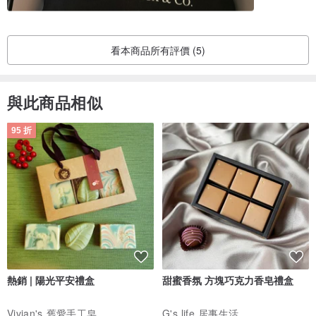
看本商品所有評價 (5)
與此商品相似
95 折
熱銷 | 陽光平安禮盒
甜蜜香氛 方塊巧克力香皂禮盒
Vivian's 舊愛手工皂
G's life 居事生活