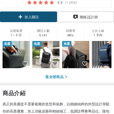
4.9
(1,004)
領優惠券
聯絡設計師
加入關注
出貨速度
關注人數
回應率
上次上線
1～3 日
1 天內
5,141
98%
免運
免運
免運
逛全部商品
商品介紹
真正的美麗從不需要複雜的造型和裝飾，以精緻純粹的外型設計突顯
你的高貴優雅，加上頂級皮藝和精細做工，低調詮釋奢華品位。隨包