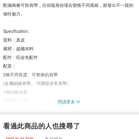
配備兩條可拆肩帶，任你隨身份場合變換不同風格，散發出不一樣的
個性魅力。
Specification:
質料：真皮
襯裡：超纖布料
配件：啞金色配件
配置：
2條不同長度、可替換的肩帶
(金屬鎖鏈肩帶、 可調節皮革肩帶）
1個拉鍊內袋
1個開口內格
閱讀更多
尺寸：
24cm x 14cm x 7cm
看過此商品的人也搜尋了
9.4” x 5.5” x 2.8”
側背包/斜孭袋
手袋背包