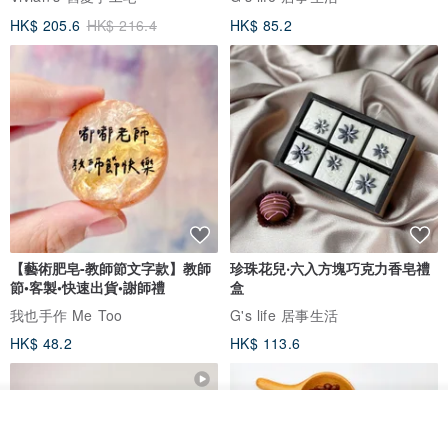
HK$ 205.6
HK$ 216.4
HK$ 85.2
【藝術肥皂-教師節文字款】教師
珍珠花兒‧六入方塊巧克力香皂禮
節•客製•快速出貨•謝師禮
盒
我也手作 Me Too
G's life 居事生活
HK$ 48.2
HK$ 113.6
看其他商品
了解品牌