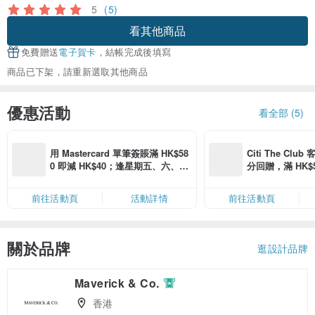
5
(5)
看其他商品
免費贈送
電子賀卡
，結帳完成後填寫
商品已下架，請重新選取其他商品
優惠活動
看全部 (5)
用 Mastercard 單筆簽賬滿 HK$58
Citi The Club
0 即減 HK$40；逢星期五、六、日
分回贈，滿 HK$580
滿 HK$880 即減 HK$80（名額有
Coins（名額
限，額滿即止，僅限「常用信用
前往活動頁
活動詳情
前往活動頁
卡」結帳）
關於品牌
逛設計品牌
Maverick & Co.
香港