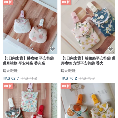
88 折
88 折
【5日內出貨】胖嘟嘟 平安符袋
【5日內出貨】棉蕾絲平安符袋 彌
彌月禮物 平安符袋 香火袋
月禮物 方型平安符袋 香火
晴天鞋鞋
晴天鞋鞋
HK$ 62.7
HK$ 71.2
HK$ 70.2
HK$ 79.7
88 折
88 折