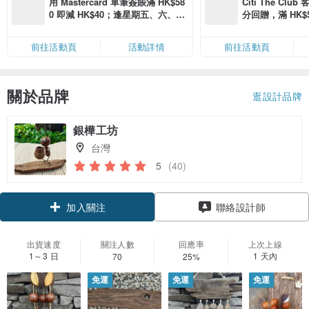
用 Mastercard 單筆簽賬滿 HK$58
Citi The Club
0 即減 HK$40；逢星期五、六、日
分回贈，滿 HK$580
滿 HK$880 即減 HK$80（名額有
Coins（名額
限，額滿即止，僅限「常用信用
前往活動頁
活動詳情
前往活動頁
卡」結帳）
關於品牌
逛設計品牌
銀樺工坊
台灣
5
(40)
加入關注
聯絡設計師
出貨速度
關注人數
回應率
上次上線
1～3 日
1 天內
70
25%
免運
免運
免運