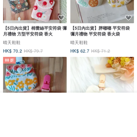
【5日內出貨】棉蕾絲平安符袋 彌
【5日內出貨】胖嘟嘟 平安符袋
月禮物 方型平安符袋 香火
彌月禮物 平安符袋 香火袋
晴天鞋鞋
晴天鞋鞋
HK$ 70.2
HK$ 79.7
HK$ 62.7
HK$ 71.2
88 折
放入購物車
加入收藏
了解品牌
【5日內出貨】胖嘟嘟 平安符袋
水彩花園。平安符袋 (可繡名字)
彌月禮物 平安符袋 香火袋