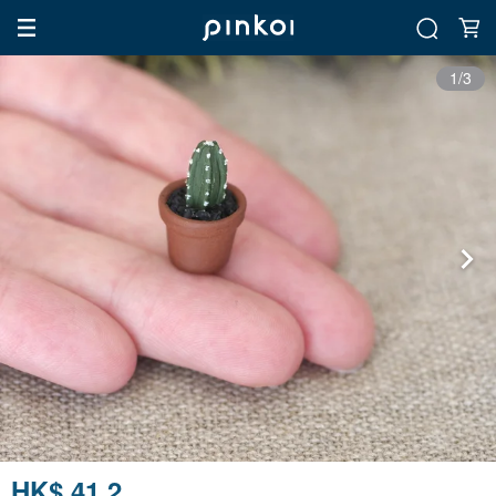
1/3
HK$ 41.2