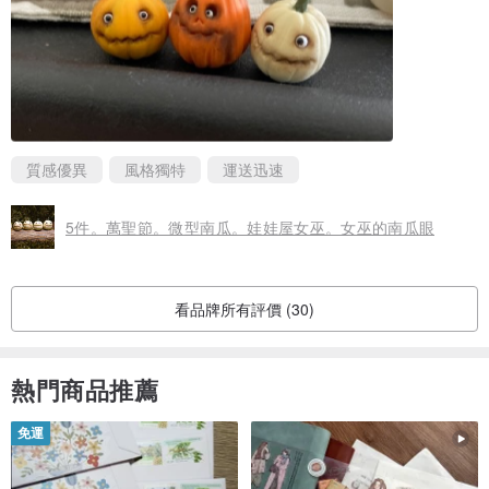
質感優異
風格獨特
運送迅速
5件。萬聖節。微型南瓜。娃娃屋女巫。女巫的南瓜眼
看品牌所有評價 (30)
熱門商品推薦
免運