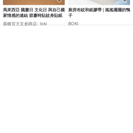
馬來西亞 國慶日 文化日 與自己國
廚房布紋和紙膠帶 | 搖搖擺擺的鴨
家情感的連結 節慶時貼紋身貼紙
子
展權官方文創商店- toki
BOKI
HK$ 42.5
HK$ 63.4
我要排隊
了解品牌
愛書人的閱讀書燈 閱讀小書燈禮
泡泡裡的世界5(日本和紙、 亮面
物學生文具英國 IF 文創進
PET)
英國IF文創官方旗艦店
仙女丸 Fairy Maru
HK$ 174.2
HK$ 99.7