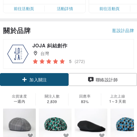
限，額滿即止，僅限「常用信用
前往活動頁
活動詳情
前往活動頁
卡」結帳）
關於品牌
逛設計品牌
JOJA 糾結創作
台灣
5
(272)
加入關注
聯絡設計師
出貨速度
關注人數
回應率
上次上線
一週內
1～3 天前
2,839
83%