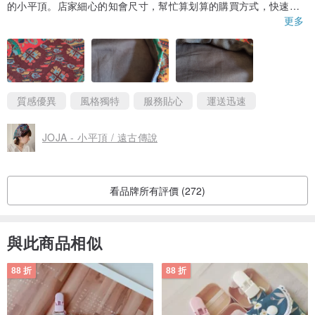
的小平頂。店家細心的知會尺寸，幫忙算划算的購買方式，快速的
寄送，幾年來雖然在店裡買的帽子只有兩頂，但是就覺得已經夠用
更多
了：）。
質感優異
風格獨特
服務貼心
運送迅速
JOJA - 小平頂 / 遠古傳說
看品牌所有評價 (272)
與此商品相似
88 折
88 折