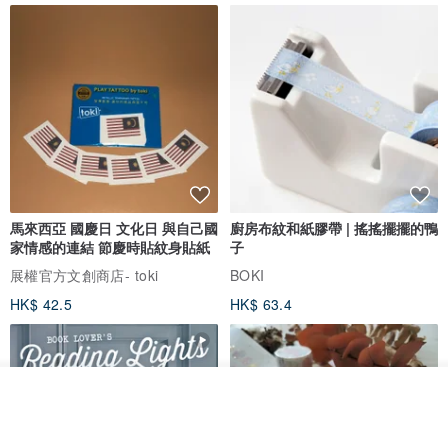
馬來西亞 國慶日 文化日 與自己國
廚房布紋和紙膠帶 | 搖搖擺擺的鴨
家情感的連結 節慶時貼紋身貼紙
子
展權官方文創商店- toki
BOKI
HK$ 42.5
HK$ 63.4
看其他商品
了解品牌