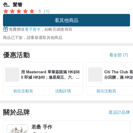
色。髮簪
5
(1)
看其他商品
免費贈送
電子賀卡
，結帳完成後填寫
商品已下架，請重新選取其他商品
優惠活動
看全部 (7)
用 Mastercard 單筆簽賬滿 HK$58
Citi The Club
0 即減 HK$40；逢星期五、六、日
分回贈，滿 HK$580
滿 HK$880 即減 HK$80（名額有
Coins（名額
限，額滿即止，僅限「常用信用
前往活動頁
活動詳情
前往活動頁
卡」結帳）
關於品牌
逛設計品牌
若桑 手作