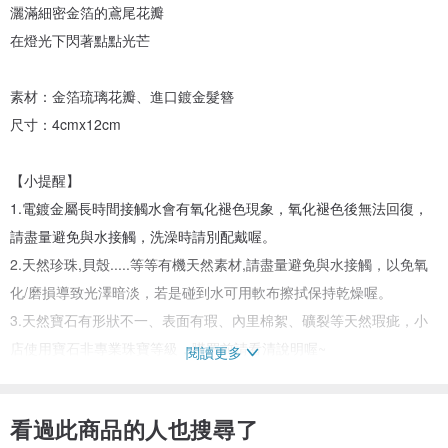
灑滿細密金箔的鳶尾花瓣
在燈光下閃著點點光芒
素材：金箔琉璃花瓣、進口鍍金髮簪
尺寸：4cmx12cm
【小提醒】
1.電鍍金屬長時間接觸水會有氧化褪色現象，氧化褪色後無法回復，
請盡量避免與水接觸，洗澡時請別配戴喔。
2.天然珍珠,貝殼.....等等有機天然素材,請盡量避免與水接觸，以免氧
化/磨損導致光澤暗淡，若是碰到水可用軟布擦拭保持乾燥喔。
3.天然寶石有形狀不一、表面有瑕、內里棉絮、礦裂等天然瑕疵，小
店使用寶石非專業珠寶等級，購買前請看清說明喔~
閱讀更多
4.首飾設計小巧細緻，勿用力拉扯、重壓，以避免造成飾品變型、損
壞。
看過此商品的人也搜尋了