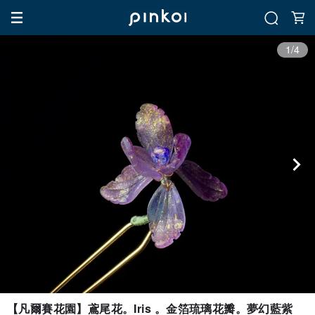
1/4
【凡爾賽花園】鳶尾花。Iris 。金箔琉璃花瓣。夢幻藍紫