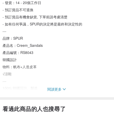
- 發貨：14 - 20個工作日
- 預訂貨品不可退換
- 預訂貨品有機會缺貨, 下單前請考慮清楚
- 如有任何爭議，SPUR的決定將是最終和決定性的
---
品牌：SPUR
產品名：Creem_Sandals
產品編號：RS8043
韓國設計
物料：帆布+人造皮革
√涼鞋
---
100% 韓國設計、製造
閱讀更多
原裝進口的純正韓國手工鞋
採用韓國KC認證合格材質
看過此商品的人也搜尋了
- 人造皮革鞋面