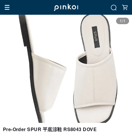
1/1
Pre-Order SPUR 平底涼鞋 RS8043 DOVE