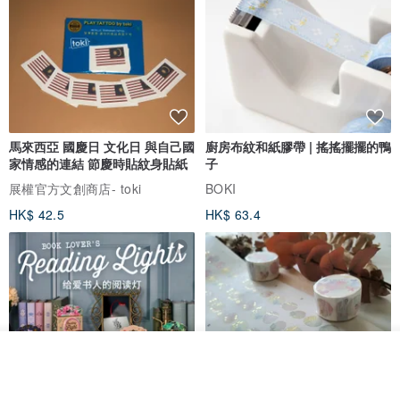
馬來西亞 國慶日 文化日 與自己國
廚房布紋和紙膠帶 | 搖搖擺擺的鴨
家情感的連結 節慶時貼紋身貼紙
子
展權官方文創商店- toki
BOKI
HK$ 42.5
HK$ 63.4
看其他商品
了解品牌