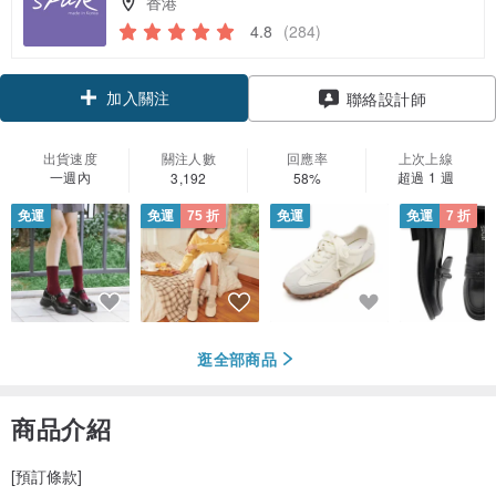
香港
4.8
(284)
加入關注
聯絡設計師
出貨速度
關注人數
回應率
上次上線
一週內
超過 1 週
3,192
58%
免運
免運
75 折
免運
免運
7 折
逛全部商品
商品介紹
[預訂條款]