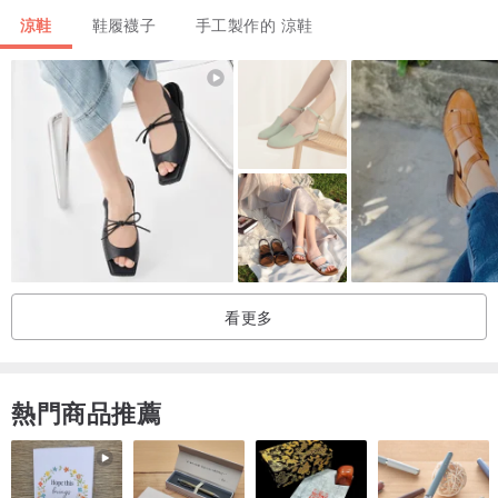
- 人造皮及布料鞋墊有品牌標誌
涼鞋
鞋履襪子
手工製作的 涼鞋
- 人造物料鞋底
---
特點：1.5厘米 鞋跟
看更多
熱門商品推薦