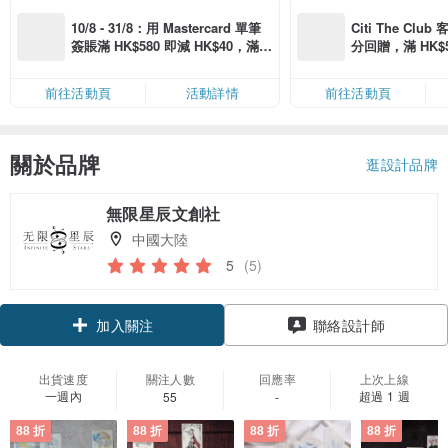
10/8 - 31/8：用 Mastercard 單筆
Citi The Club
簽賬滿 HK$580 即減 HK$40，滿 H
分回贈，滿 HK$580
K$2,500 即減 HK$300，星期五、
Coins（名額
六、日滿 HK$880 即減 HK$80（名
前往活動頁
活動詳情
前往活動頁
額有限，額滿即止，僅限「常用信
用卡」結帳）
關於品牌
逛設計品牌
無限星辰文創社
中國大陸
5
(5)
加入關注
聯絡設計師
出貨速度
關注人數
回應率
上次上線
一週內
超過 1 週
55
-
88 折
88 折
88 折
88 折