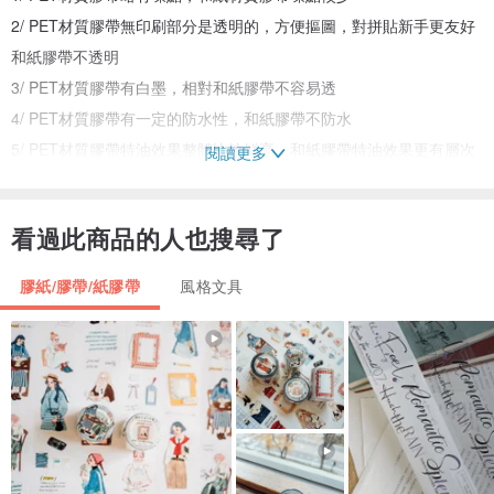
2/ PET材質膠帶無印刷部分是透明的，方便摳圖，對拼貼新手更友好
和紙膠帶不透明
3/ PET材質膠帶有白墨，相對和紙膠帶不容易透
4/ PET材質膠帶有一定的防水性，和紙膠帶不防水
5/ PET材質膠帶特油效果整體比較鮮亮，和紙膠帶特油效果更有層次
閱讀更多
感
看過此商品的人也搜尋了
購前須知
1/ 實物會有些許色差，實際顏色以實物為準
膠紙/膠帶/紙膠帶
風格文具
2/ 膠帶封口處會載切不平、圖案不完整及留膠
3/ 特油在1mm內的移位屬正常情況
4/ 紙膠帶是一種很薄半透的紙，材質本身是微黃的，非純白色
而PET是一種類似尼龍透明的材質
5/ 膠帶上的圖案需自己裁剪
拍下商品即默認上述 為了您的權益 請在購買前仔細閱讀