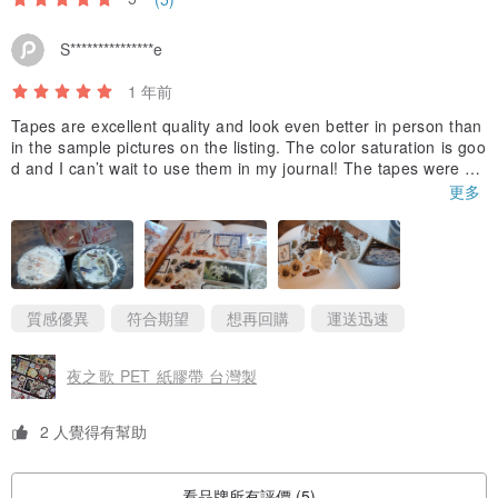
S***************e
1 年前
Tapes are excellent quality and look even better in person than
in the sample pictures on the listing. The color saturation is goo
d and I can’t wait to use them in my journal! The tapes were pa
ckaged well and arrived safely. I received the shipping notice o
更多
n Aug 5th and they arrived on Aug 10th. I would buy from this s
hop again.
質感優異
符合期望
想再回購
運送迅速
夜之歌 PET 紙膠帶 台灣製
2 人覺得有幫助
看品牌所有評價 (5)