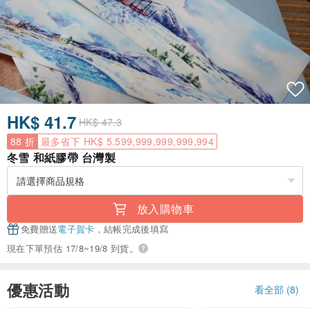
HK$ 41.7
HK$ 47.3
88 折
最多省下 HK$ 5.599,999,999,999,994
冬雪 和紙膠帶 台灣製
放入購物車
免費贈送
電子賀卡
，結帳完成後填寫
現在下單預估 17/8~19/8 到貨。
優惠活動
看全部 (8)