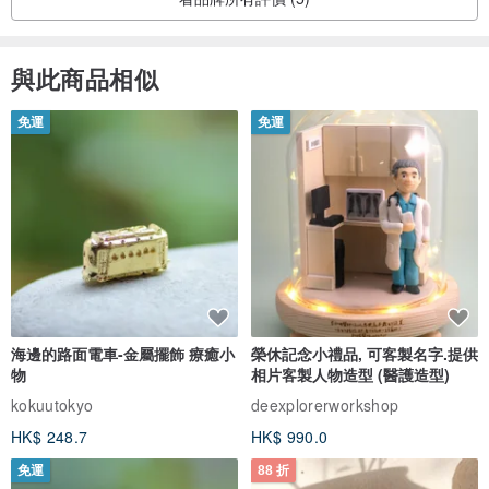
與此商品相似
免運
免運
海邊的路面電車-金屬擺飾 療癒小
榮休記念小禮品, 可客製名字.提供
物
相片客製人物造型 (醫護造型)
kokuutokyo
deexplorerworkshop
HK$ 248.7
HK$ 990.0
免運
88 折