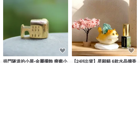
拱門隧道的小屋-金屬擺飾 療癒小
【24H出貨】星願貓 6款水晶擴香
物
微景香氛禮盒 | 無酒精 寵物友善
放入購物車
MISSPOCA・貓藝術香氛・寵物友善
kokuutokyo
加入收藏
了解品牌
HK$ 248.7
HK$ 278.8
HK$ 316.8
88 折