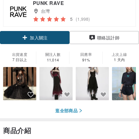
PUNK RAVE
台灣
5
(1,998)
領優惠券
聯絡設計師
加入關注
出貨速度
關注人數
回應率
上次上線
7 日以上
1 天內
11,014
91%
逛全部商品
商品介紹