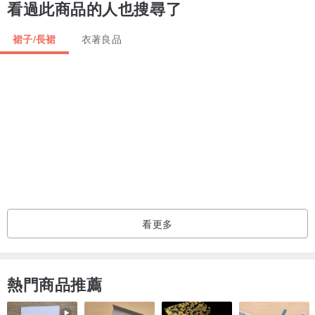
看過此商品的人也搜尋了
內裏貼心安全褲防走光
裙子/長裙
衣著良品
Inner intimate safety trousers prevent from being emptied
―――↡↡↡―――
尺寸表位於圖片最後一張，
皆為實體手工測量，
可依個人平常穿著喜好挑選✨
如有不確定，歡迎提供：
看更多
Ⓐ 平常穿著的尺寸
Ⓑ 腰圍、胸圍（上衣、洋裝）
熱門商品推薦
臀圍、腰圍（下著）