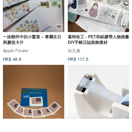
一抹郵件中的小驚喜 – 專屬生日
暮時收工 - PET和紙膠帶人物插畫
與慶祝卡片
DIY手帳日誌裝飾素材
Apple Flower
自元素
HK$ 48.8
HK$ 117.5
我要排隊
馬來西亞 國慶日 文化日 與自己國
廚房布紋和紙膠帶 | 搖搖擺擺的鴨
加入收藏
了解品牌