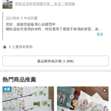
異教徒花神祭頸圈洋裝 - 多色 / 附頸鍊
度(´∀`))。
如果還在猶豫，以下是我個人的建議~
1.看了模特身材數據跟大一號的穿著效果，對比我自己的穿著效
設計師於 3 年前回覆
果，我的看法是這件衣服更適合纖細小骨架的人(它的布料偏硬挺，
為了顯瘦也做了收腰設計，我是小骨架微肉類型的已經有點難塞進
您好，謝謝您超級用心反饋🥰🌹
去了QQ)。
關於該款式使用的布料，特別選用了硬挺不軟塌的材質，為了
2.粉款的圖案實體看起來應該是不輸棕款的，值得考慮看看。(布料
能撐起甜美的下擺、以及顯瘦的版型而搭配。若本身喜歡柔軟
更多
視覺效果平整符合預期，但上手摸有點纖維感(沒畫面的摸一下窗簾
觸感，可留意尺寸表中【軟硬】的欄位，其中「適中」與「偏
大致感受一下)，這點比較不符合預期)P.S希望以後有人分享棕款上
硬」的布料都會比較挺闊。若不確定，也歡迎來訊與客服確認✨
手摸的感覺是不是一樣，兩款成分略有不同我有點好奇差在哪裡X
5 人覺得有幫助
D。
3.附送的頸環也可以當成腿環製造不一樣的視覺效果喔!
4.包裝上很用心，除了外頭的防塵袋裡面還多套了一層夾鏈袋，到
看品牌所有評價 (1,998)
手時別說損壞了，連多餘的皺褶都沒有，好評!
5.運送時間方面不算迅速，但確實是依照公告告知的時間流程在
走。
熱門商品推薦
6.如果再次看到喜歡的設計，會考慮再回購。
免運