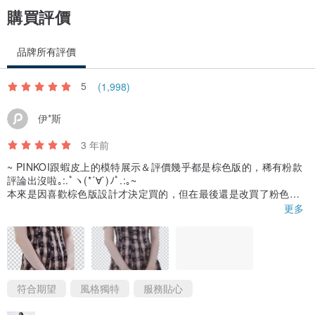
購買評價
品牌所有評價
5
(1,998)
伊*斯
3 年前
~ PINKOI跟蝦皮上的模特展示＆評價幾乎都是棕色版的，稀有粉款
評論出沒啦｡:.ﾟヽ(*´∀`)ﾉﾟ.:｡~
本來是因喜歡棕色版設計才決定買的，但在最後還是改買了粉色，
著實下了很大決心! (粉色的設計很吸目光，但要穿出門真的很考驗
更多
走低調路線人的勇氣TVT)
改主意的原因是系列名為花神祭，私以為粉色是設計師更針對此系
列費心設計的款式(外加夏系膚色可以被這種粉色襯托的更白皙的小
心機‵w′)。
這次的購物體驗首先想感謝親切的賣家! 真的很有耐心，給出的尺寸
建議也很正確(本人M胸L腰/身高172/建議購買尺寸Lಥ⌣ಥ腰減不太
符合期望
風格獨特
服務貼心
下去哈哈，只能乖乖買L，有被提醒胸口的布料因尺寸不合會略鬆怕
怕的，實穿過的確如此，萬幸還好不到原想像中彎腰就發福利的程