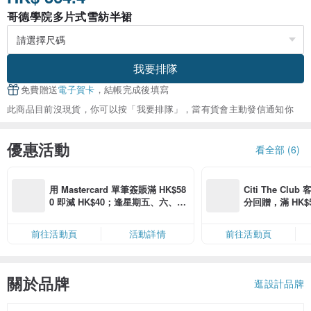
哥德學院多片式雪紡半裙
我要排隊
免費贈送
電子賀卡
，結帳完成後填寫
此商品目前沒現貨，你可以按「我要排隊」，當有貨會主動發信通知你
優惠活動
看全部 (6)
用 Mastercard 單筆簽賬滿 HK$58
Citi The Club
0 即減 HK$40；逢星期五、六、日
分回贈，滿 HK$580
滿 HK$880 即減 HK$80（名額有
Coins（名額
限，額滿即止，僅限「常用信用
前往活動頁
活動詳情
前往活動頁
卡」結帳）
關於品牌
逛設計品牌