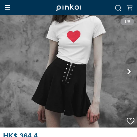
1/8
HK$ 364.4