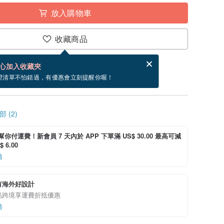
放入購物車
收藏商品
分享，免費幫你寄送電子賀卡。
電子賀卡是什麼？
心加入收藏夾
寄出商品為 1 個工作天。（不包含假日）
望清單不怕錯過，有優惠會立刻提醒你喔！
 (2)
i 幫你付運費！新會員 7 天內於 APP 下單滿 US$ 30.00 最高可減
 6.00
情
有海外好設計
品跨境享運費折抵優惠
情