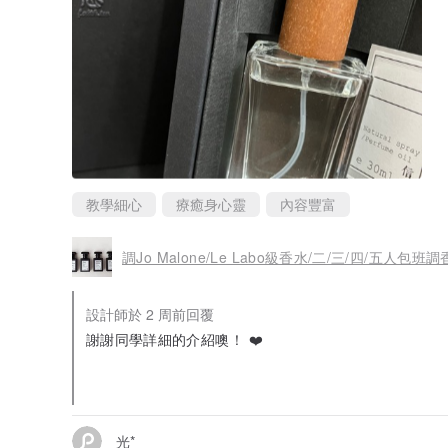
教學細心
療癒身心靈
內容豐富
調Jo Malone/Le Labo級香水/二/三/四/五人包班調香
設計師於 2 周前回覆
謝謝同學詳細的介紹噢！ ❤️
和兩位同學上課真的非常開心，而且最後的作品很讓人滿意噢
歡迎有機會再來玩 🙋🙋
光*