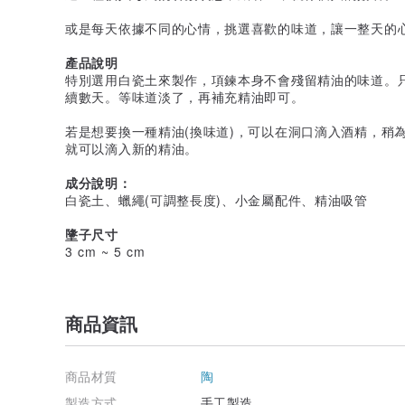
或是每天依據不同的心情，挑選喜歡的味道，讓一整天的心情
產品說明
特別選用白瓷土來製作，項鍊本身不會殘留精油的味道。只
續數天。等味道淡了，再補充精油即可。
若是想要換一種精油(換味道)，可以在洞口滴入酒精，稍
就可以滴入新的精油。
成分說明：
白瓷土、蠟繩(可調整長度)、小金屬配件、精油吸管
墬子尺寸
3 cm ~ 5 cm
商品資訊
商品材質
陶
製造方式
手工製造