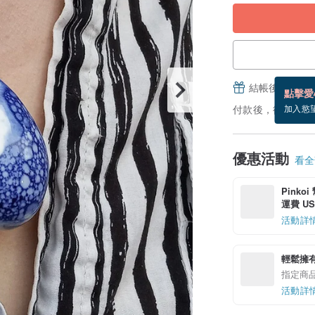
結帳後填寫並
點擊愛
付款後，從備貨到
加入慾
優惠活動
看全部
Pinko
運費 US$
活動詳
輕鬆擁
指定商
活動詳