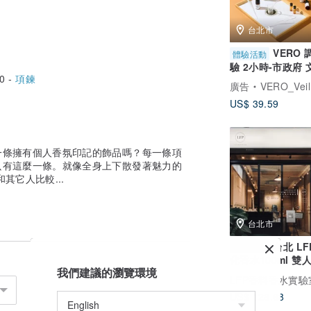
台北市
VERO
體驗活動
驗 2小時-市政府
0 -
項鍊
可 手作推薦
廣告
VERO_Veil Romanc
US$ 39.59
一條擁有個人香氛印記的飾品嗎？每一條項
只有這麼一條。就像全身上下散發著魅力的
其它人比較...
台北市
台北 L
體驗活動
化香水100ml 雙
我們建議的瀏覽環境
活動
LFP香料香水實驗
US$ 128.68