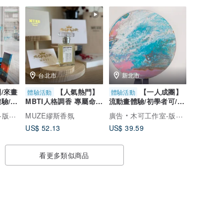
台北市
新北市
/來畫
【人氣熱門】
【一人成團】
體驗活動
體驗活動
驗/單
MBTI人格調香 專屬命定
流動畫體驗/初學者可/帶
圖
香水 手作調香體驗 精緻
走兩件作品/下單送帆布
創作體驗
MUZE繆斯香氛
廣告
木可工作室-版畫工作室與藝術創作體驗
小班
US$ 52.13
US$ 39.59
看更多類似商品