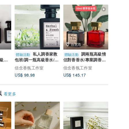
台北市
台北市
台北
私人調香家教
調兩瓶高級情
體驗活動
體驗活動
體驗活動
o級香
包班/調一瓶高級香水/4
侣對香香水/專業調香師
專業班/
包班調
小時調香課/可單人報名
指導/兩人包班/3.5小時
瓶30ml
信念香氛工作室
信念香氛工作室
信念香氛
人報名
US$ 98.98
US$ 145.17
US$ 290
似
看更多