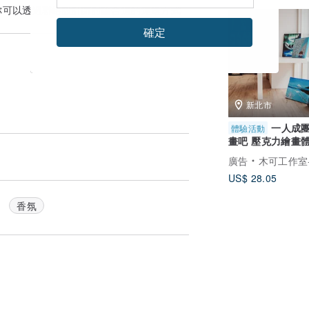
你可以透過
聯絡設計師
討論合適的運送方式
確定
新北市
一人成團
體驗活動
畫吧 壓克力繪畫體
堂課完成/可自選
廣告
木可工作室-版畫工作室與藝術
US$ 28.05
香氛