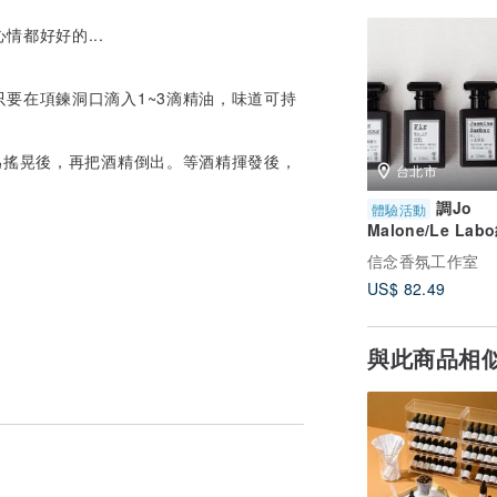
都好好的...
要在項鍊洞口滴入1~3滴精油，味道可持
為搖晃後，再把酒精倒出。等酒精揮發後，
台北市
調Jo
體驗活動
Malone/Le Lab
水/二/三/四/五人
信念香氛工作室
香/3 hr/單人可
US$ 82.49
與此商品相