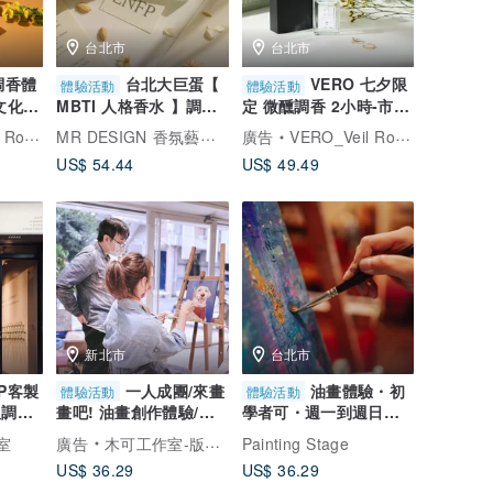
台北市
台北市
 調香體
台北大巨蛋【
VERO 七夕限
體驗活動
體驗活動
 文化幣
MBTI 人格香水 】調香
定 微醺調香 2小時-市政
DIY 課程 / 文化幣可
府 文化幣可 約會推薦
MR DESIGN 香氛藝術工作室
e 奇幻之旅
廣告
VERO_Veil Romance 奇幻之旅
US$ 54.44
US$ 49.49
新北市
台北市
FP客製
一人成團/來畫
油畫體驗・初
體驗活動
體驗活動
人調香
畫吧! 油畫創作體驗/單
學者可・週一到週日皆
堂課完成/可自選圖/初學
可預約【一人成團】
室
廣告
木可工作室-版畫工作室與藝術創作體驗
Painting Stage
者可
US$ 36.29
US$ 36.29