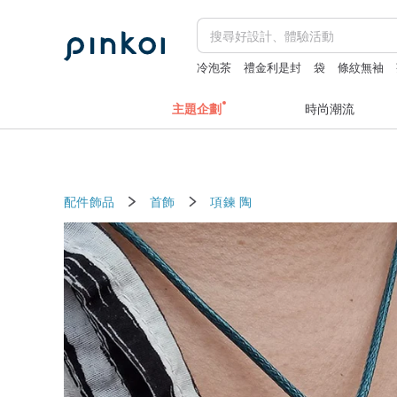
冷泡茶
禮金利是封
袋
條紋無袖
主題企劃
時尚潮流
配件飾品
首飾
項鍊
陶