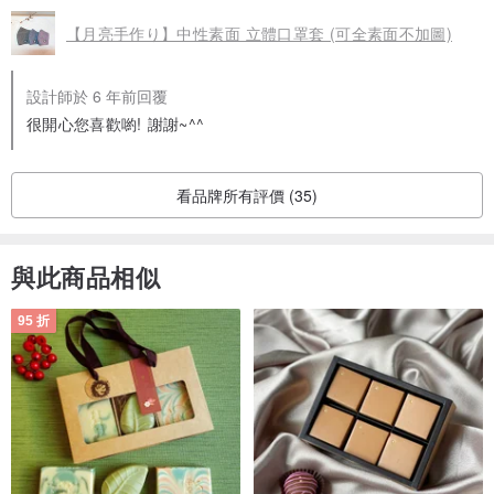
【月亮手作り】中性素面 立體口罩套 (可全素面不加圖)
設計師於 6 年前回覆
很開心您喜歡喲! 謝謝~^^
看品牌所有評價 (35)
與此商品相似
95 折