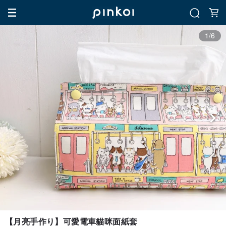
1/6
【月亮手作り】可愛電車貓咪面紙套