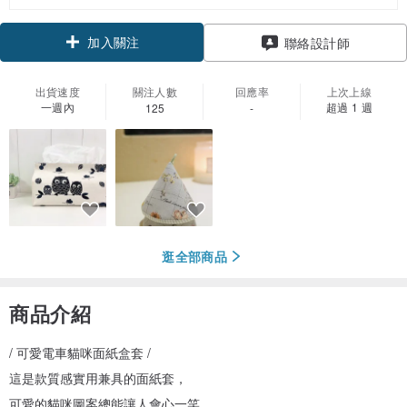
加入關注
聯絡設計師
出貨速度
關注人數
回應率
上次上線
一週內
超過 1 週
125
-
逛全部商品
商品介紹
/ 可愛電車貓咪面紙盒套 /
這是款質感實用兼具的面紙套，
可愛的貓咪圖案總能讓人會心一笑，