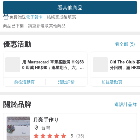
看其他商品
免費贈送
電子賀卡
，結帳完成後填寫
商品已下架，請重新選取其他商品
優惠活動
看全部 (5)
用 Mastercard 單筆簽賬滿 HK$58
Citi The Club
0 即減 HK$40；逢星期五、六、日
分回贈，滿 HK$580
滿 HK$880 即減 HK$80（名額有
Coins（名額
限，額滿即止，僅限「常用信用
前往活動頁
活動詳情
前往活動頁
卡」結帳）
關於品牌
逛設計品牌
月亮手作り
台灣
5
(35)