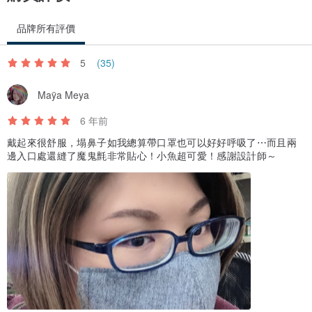
品牌所有評價
5
(35)
Maÿa Meya
6 年前
戴起來很舒服，塌鼻子如我總算帶口罩也可以好好呼吸了⋯而且兩
邊入口處還縫了魔鬼氈非常貼心！小魚超可愛！感謝設計師～