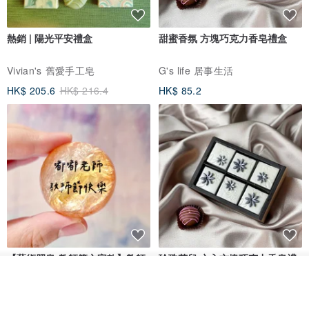
熱銷 | 陽光平安禮盒
甜蜜香氛 方塊巧克力香皂禮盒
Vivian's 舊愛手工皂
G's life 居事生活
HK$ 205.6
HK$ 216.4
HK$ 85.2
【藝術肥皂-教師節文字款】教師
珍珠花兒‧六入方塊巧克力香皂禮
節•客製•快速出貨•謝師禮
盒
看其他商品
了解品牌
我也手作 Me Too
G's life 居事生活