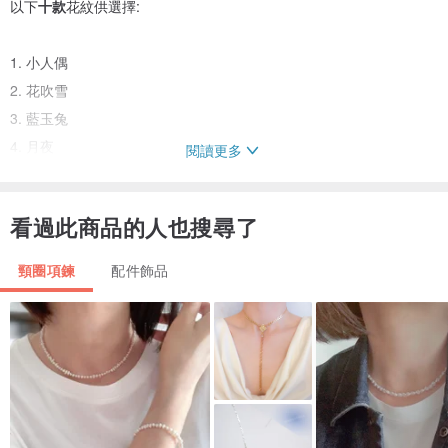
以下
十款
花紋供選擇:
1. 小人偶
2. 花吹雪
3. 藍玉兔
4. 月夜
閱讀更多
5. 粉色花籃
6. 麵包兔
看過此商品的人也搜尋了
7. 金魚水巷
8. 落英繽紛
頸圈項鍊
配件飾品
9. 黑橙紅
10. 寶石兔
圖片請參閱圖紋選擇頁(共2頁), 但請不要在該頁下單購買,選好後可在
本頁"商品規格"欄下單:
頁1:
www.pinkoi.com/product/1SYivpLd