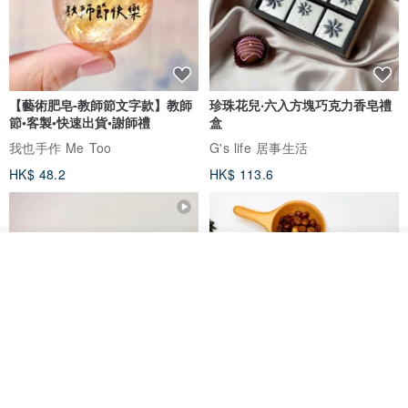
【藝術肥皂-教師節文字款】教師
珍珠花兒‧六入方塊巧克力香皂禮
節•客製•快速出貨•謝師禮
盒
我也手作 Me Too
G's life 居事生活
HK$ 48.2
HK$ 113.6
我要排隊
了解品牌
【禮物】為您訂製款•可客製
【24h出貨】原粹咖啡∣杏核乳木