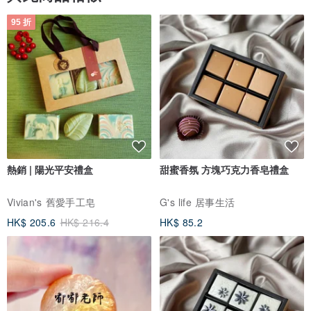
95 折
熱銷 | 陽光平安禮盒
甜蜜香氛 方塊巧克力香皂禮盒
Vivian's 舊愛手工皂
G's life 居事生活
HK$ 205.6
HK$ 216.4
HK$ 85.2