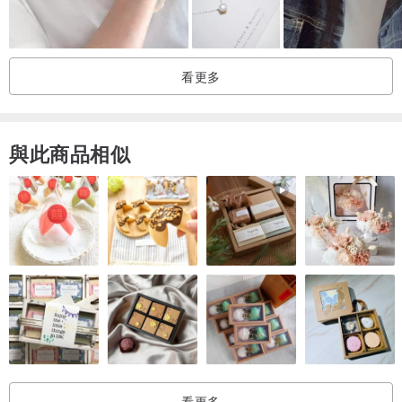
頁2:
www.pinkoi.com/product/1dFsStHp
款式選擇多, 共十款花紋選擇, 獨一無二;
看更多
購買需知
:
1. 千羽鶴產品已經防水處理, 下雨天可沾水, 但為保持商品耐用度, 仍
與此商品相似
建議不要浸在水里, 洗澡時應先除下.
2.同一張千代紙由於圖紋位置不一,會造出不一樣的成品,因此與相片圖
案或有不同.
3. 商品可能因拍攝產生色差，圖片僅供參考，商品依實際供貨樣式為
準。
4. 商品中或含有細小零件, 應避免兒童接觸或請在成人監護下正確使
用。
5. 默認郵寄方式: 香港澳門郵局平郵,台灣大陸等亞洲地區郵局掛號。
產地/製造方式
看更多