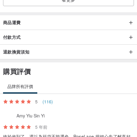
產地香港 手工製作
產地/製造方式
產地香港 手工製作
商品運費
付款方式
退款換貨須知
購買評價
品牌所有評價
5
(116)
Amy Yiu Sin Yi
5 年前
終於收到了，還以為福袋不能選色，RoseLane 很細心先了解喜好