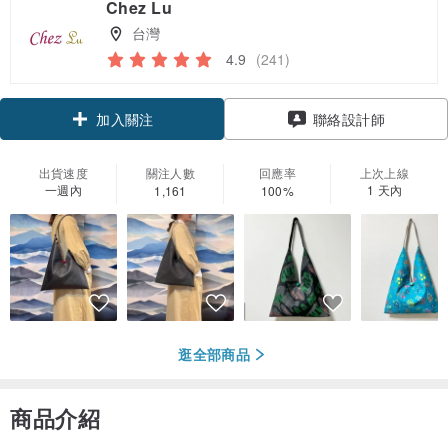
Chez Lu
台灣
4.9
(241)
領優惠券
聯絡設計師
加入關注
出貨速度
關注人數
回應率
上次上線
一週內
1 天內
1,161
100%
逛全部商品
商品介紹