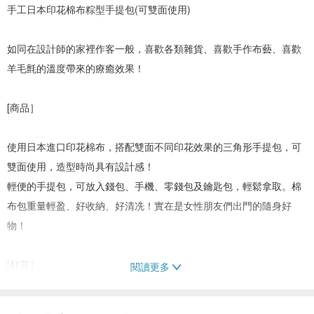
手工日本印花棉布粽型手提包(可雙面使用)
如同在設計師的家裡作客一般，喜歡各類雜貨、喜歡手作布藝、喜歡
羊毛氈的溫度帶來的療癒效果！
[商品］
使用日本進口印花棉布，搭配雙面不同印花效果的三角形手提包，可
雙面使用，造型時尚具有設計感！
輕便的手提包，可放入錢包、手機、零錢包及鑰匙包，輕鬆拿取。棉
布包重量輕盈、好收納、好清冼！實在是女性朋友們出門的隨身好
物！
[材質］
閱讀更多
表布：日本進口印花棉布
裏布：日本進口印花棉布