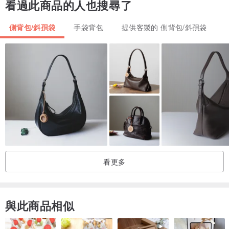
看過此商品的人也搜尋了
提帶：厚編織棉帶
側背包/斜孭袋
手袋背包
提供客製的 側背包/斜孭袋
[尺寸］
含提帶高60公分
袋底寛36公分
[洗滌方式］
建議手洗自然晾乾，棉布材質請勿烘乾
*因為每個包包皆為設計師手工縫製所以尺寸上無法全相同，誤差為
+-2公分之內
看更多
*實品顏色與螢幕上顏色或許會有些許誤差
產地/製造方式
臺灣
與此商品相似