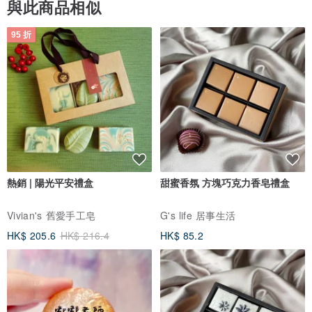
與此商品相似
95 折
熱銷 | 陽光平安禮盒
甜蜜香氛 方塊巧克力香皂禮盒
Vivian's 舊愛手工皂
G's life 居事生活
HK$ 205.6
HK$ 216.4
HK$ 85.2