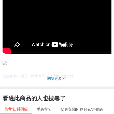
透過精密的機具，將皮革局部分成兩個部分後
閱讀更多
將字體依準線放入，再來就是一段漫長的塑形。
看過此商品的人也搜尋了
經過這些瑣碎的程序
使自信俐落的凸體刻字一躍成為作品的主視覺，在光影流轉下，散發
側背包/斜孭袋
手袋背包
提供客製的 側背包/斜孭袋
無與倫比的魅力