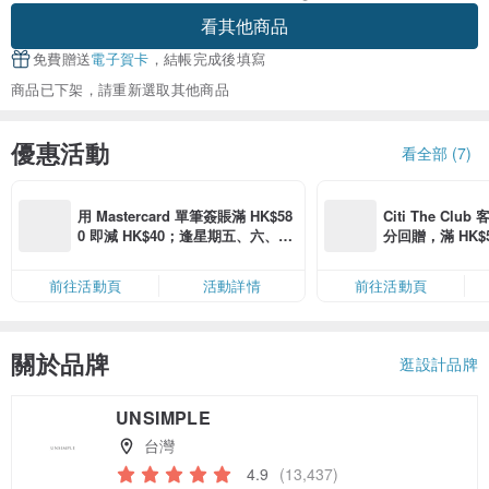
看其他商品
免費贈送
電子賀卡
，結帳完成後填寫
商品已下架，請重新選取其他商品
優惠活動
看全部 (7)
用 Mastercard 單筆簽賬滿 HK$58
Citi The Club
0 即減 HK$40；逢星期五、六、日
分回贈，滿 HK$580
滿 HK$880 即減 HK$80（名額有
Coins（名額
限，額滿即止，僅限「常用信用
前往活動頁
活動詳情
前往活動頁
卡」結帳）
關於品牌
逛設計品牌
UNSIMPLE
台灣
4.9
(13,437)