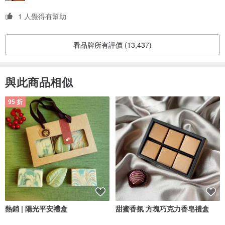
1 人覺得有幫助
無凸體字版本 NT3500
www.pinkoi.com/product/yct6cbPB
看品牌所有評價 (13,437)
品牌介紹
_____________________________________________________
與此商品相似
_________
95 折
一件工藝品與你質樸不凡的生活品味
熱銷 | 陽光平安禮盒
甜蜜香氛 方塊巧克力香皂禮盒