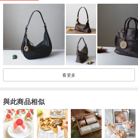
成為新的視覺風格！
※範例為ANNY
※凸體字厚度達4mm-5mm
※凸體字不會隨使用消失
※全球首間專屬凸體客製化品牌
看更多
商品介紹
_____________________________________________________
_________
與此商品相似
在厚度2mm的皮革縱面做了弧度的處理
使皮革的質地及色澤的變化以微曲線的方式呈現