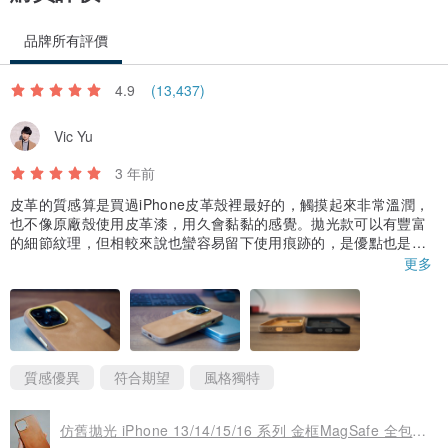
品牌所有評價
可伸縮的收納鑰匙裝置
4.9
(13,437)
Vic Yu
雙層可調式背帶
3 年前
皮革的質感算是買過iPhone皮革殼裡最好的，觸摸起來非常溫潤，
也不像原廠殼使用皮革漆，用久會黏黏的感覺。拋光款可以有豐富
的細節紋理，但相較來說也蠻容易留下使用痕跡的，是優點也是缺
點。另一個小缺點是相較原廠殼邊緣厚度較高，在側滑返回時會明
更多
顯感受殼的存在，但不影響使用就是。總體來說蠻滿意的，顏值很
高，細節處理也很棒，推薦給喜歡皮革或是手作質感的人。
尺吋：18.5cm x 14.5cm x 4.5cm （誤差）0.5cm
重量：200g (正負10g)
皮革：Art.Amber拋面牛巴戈牛革
質感優異
符合期望
風格獨特
內袋：16cm x 11cm
內裡：超纖
仿舊拋光 iPhone 13/14/15/16 系列 金框MagSafe 全包式手機殼