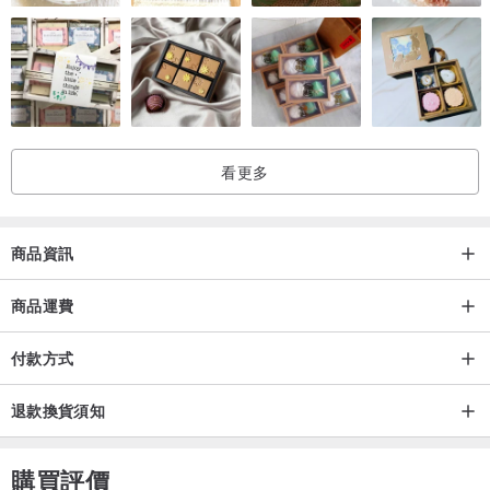
利用古早卡凖的概念
設計出最簡潔的背帶連結包體方式
同時加入了方便使用鑰匙的裝置
看更多
“無使用邊油”的手染拋面邊處理
商品資訊
商品運費
付款方式
最簡潔的背帶與包包連結
退款換貨須知
購買評價