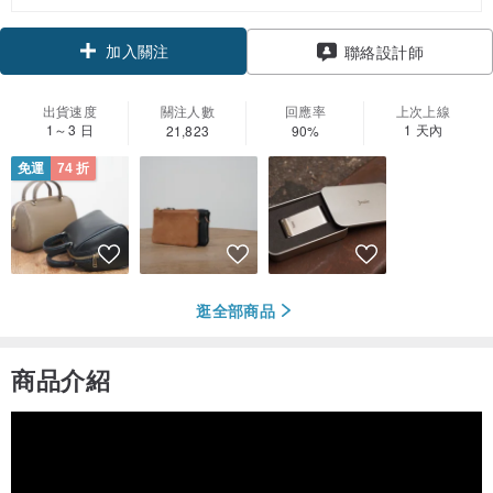
加入關注
聯絡設計師
出貨速度
關注人數
回應率
上次上線
1～3 日
1 天內
21,823
90%
免運
74 折
逛全部商品
商品介紹