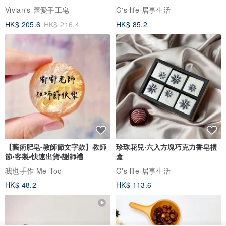
Vivian's 舊愛手工皂
G's life 居事生活
HK$ 205.6
HK$ 216.4
HK$ 85.2
【藝術肥皂-教師節文字款】教師
珍珠花兒‧六入方塊巧克力香皂禮
節•客製•快速出貨•謝師禮
盒
我也手作 Me Too
G's life 居事生活
HK$ 48.2
HK$ 113.6