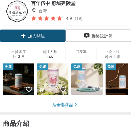
百年伍中 府城延陵堂
台灣
4.9
(19)
加入關注
聯絡設計師
出貨速度
關注人數
回應率
上次上線
1～3 日
超過 1 週
146
-
免運
免運
免運
免運
逛全部商品
商品介紹