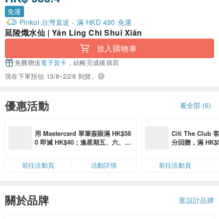
免運
Pinkoi 台灣直送 - 滿 HKD 490 免運
延陵熾水仙 | Yán Líng Chì Shuǐ Xiān
放入購物車
免費贈送
電子賀卡
，結帳完成後填寫
現在下單預估 13/8~22/8 到貨。
優惠活動
看全部 (6)
用 Mastercard 單筆簽賬滿 HK$58
Citi The Club
0 即減 HK$40；逢星期五、六、日
分回贈，滿 HK$580
滿 HK$880 即減 HK$80（名額有
Coins（名額
限，額滿即止，僅限「常用信用
前往活動頁
活動詳情
前往活動頁
卡」結帳）
關於品牌
逛設計品牌