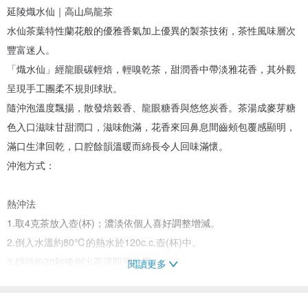
延陵熾水仙｜高山烏龍茶
水仙茶葉特性蘭花般的優雅香氣加上優異的製茶技術，茶性風味層次
豐富迷人。
「熾水仙」經龍眼碳輕焙，輕嗅乾茶，甜潤香中帶淡雅花香，其外觀
呈現手工團柔不規則球狀。
隨沖泡溫度飄揚，散發焙榖香、龍眼糖香與悠悠炭香。茶湯成麥芽糖
色入口滋味甘甜潤口，滋味飽滿，花香來回鼻息間齒頰包覆感顯明，
滿口生津回乾，口腔餘韻溫暖而綿長令人回味滿懷。
沖泡方式：
熱沖法
1.取4克茶放入壺(杯)；濃淡依個人喜好調整增減。
2.倒入水溫約80℃的熱水於120c.c.壺(杯)中。
3.靜待約30秒後倒出茶湯即可飲用。
閱讀更多
4.可反覆沖泡數次。