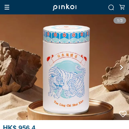
1/3
HK$ 956.4