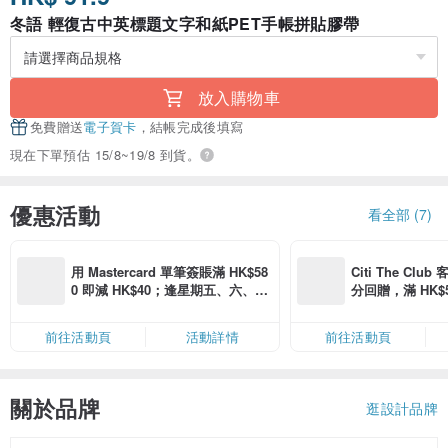
冬語 輕復古中英標題文字和紙PET手帳拼貼膠帶
放入購物車
免費贈送
電子賀卡
，結帳完成後填寫
現在下單預估 15/8~19/8 到貨。
優惠活動
看全部 (7)
用 Mastercard 單筆簽賬滿 HK$58
Citi The Club
0 即減 HK$40；逢星期五、六、日
分回贈，滿 HK$580
滿 HK$880 即減 HK$80（名額有
Coins（名額
限，額滿即止，僅限「常用信用
前往活動頁
活動詳情
前往活動頁
卡」結帳）
關於品牌
逛設計品牌