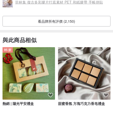
菲林集 復古多彩膠片打底素材 PET 和紙膠帶 手帳拼貼
看品牌所有評價 (2,150)
與此商品相似
95 折
熱銷 | 陽光平安禮盒
甜蜜香氛 方塊巧克力香皂禮盒