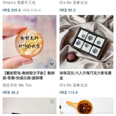
Vivian's 舊愛手工皂
G's life 居事生活
HK$ 205.6
HK$ 216.4
HK$ 85.2
【藝術肥皂-教師節文字款】教師
珍珠花兒‧六入方塊巧克力香皂禮
節•客製•快速出貨•謝師禮
盒
我也手作 Me Too
G's life 居事生活
HK$ 48.2
HK$ 113.6