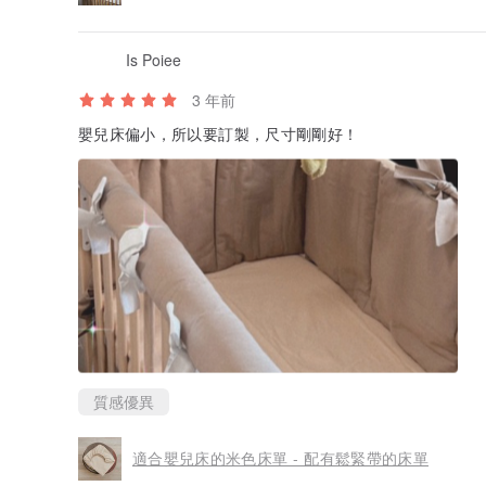
Is Poiee
3 年前
嬰兒床偏小，所以要訂製，尺寸剛剛好！
質感優異
適合嬰兒床的米色床單 - 配有鬆緊帶的床單