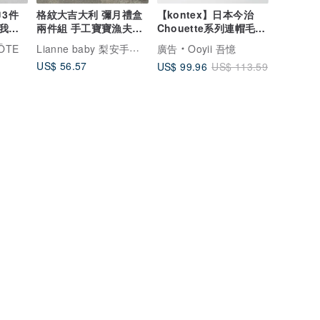
3件
格紋大吉大利 彌月禮盒
【kontex】日本今治
我的
兩件組 手工寶寶漁夫帽
Chouette系列連帽毛巾/
層紗
+六層紗圍兜 滿月禮
浴巾禮盒-兔子(附提袋)
Lianne baby 梨安手工嬰兒禮物 彌月禮 新生兒見面禮 周歲禮
ÔTE
廣告
Ooyii 吾憶
US$ 56.57
US$ 99.96
US$ 113.59