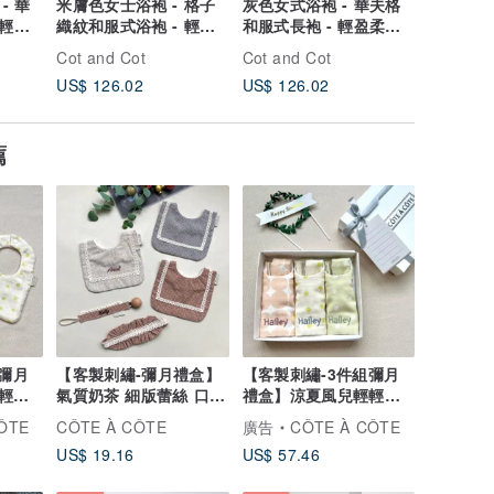
- 華
米膚色女士浴袍 - 格子
灰色女式浴袍 - 華夫格
女式藍色浴
 輕盈
織紋和服式浴袍 - 輕盈
和服式長袍 - 輕盈柔軟
和服式長袍
柔軟浴袍
的浴袍
的浴袍
Cot and Cot
Cot and Cot
Cot and 
US$ 126.02
US$ 126.02
US$ 126
薦
彌月
【客製刺繡-彌月禮盒】
【客製刺繡-3件組彌月
輕吹
氣質奶茶 細版蕾絲 口水
禮盒】涼夏風兒輕輕吹
巾 髮帶
口水巾
ÔTE
CÔTE À CÔTE
廣告
CÔTE À CÔTE
US$ 19.16
US$ 57.46