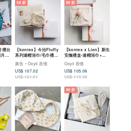
88 折
88 折
滿月禮台
【kontex】今治Fluffy
【kontex x Lien】新生
月禮/
系列連帽浴巾/毛巾禮盒-
安撫禮盒-連帽浴巾+花
綿羊/大象 (附提袋)
朵安撫禮盒(附提袋)
廣告
Ooyii 吾憶
Ooyii 吾憶
US$ 107.02
US$ 105.06
US$ 121.61
US$ 119.38
88 折