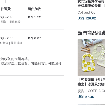
女式深色薄荷浴袍 
夫格和服式長袍 -
首件運費
續件加收
柔軟的浴袍
Cot and Cot
S$ 42.43
US$ 1.22
US$ 126.02
 到貨 | 提供追蹤
熱門商品推
S$ 42.43
US$ 6.07
5 到貨 | 提供追蹤
貨時收取的金額為準。
與物流寄送天數估算。實際到貨日可能因付
【客製刺繡-3件組
禮盒】涼夏風兒輕
口水巾
廣告
CÔTE À C
US$ 57.46