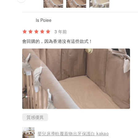
Is Poiee
3 年前
會回購的，因為香港沒有這些款式！
質感優異
嬰兒床導軌覆蓋物出牙保護白 kakao