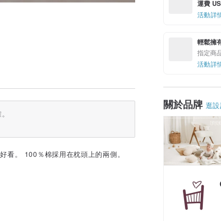
運費 US$
活動詳
輕鬆擁
指定商
活動詳
關於品牌
逛設
確。
好看。 100％棉採用在枕頭上的兩側。