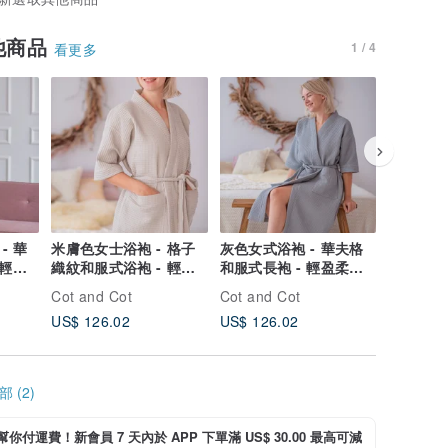
他商品
1 / 4
看更多
- 華
米膚色女士浴袍 - 格子
灰色女式浴袍 - 華夫格
女式藍色浴
 輕盈
織紋和服式浴袍 - 輕盈
和服式長袍 - 輕盈柔軟
和服式長袍
柔軟浴袍
的浴袍
的浴袍
Cot and Cot
Cot and Cot
Cot and 
US$ 126.02
US$ 126.02
US$ 126
 (2)
i 幫你付運費！新會員 7 天內於 APP 下單滿 US$ 30.00 最高可減