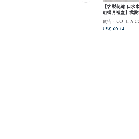
【客製刺繡-口水巾
組彌月禮盒】我愛
生日 兔子寶寶 八
廣告
CÔTE À C
US$ 60.14