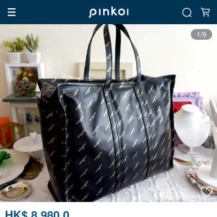
1/9
HK$ 8,980.0