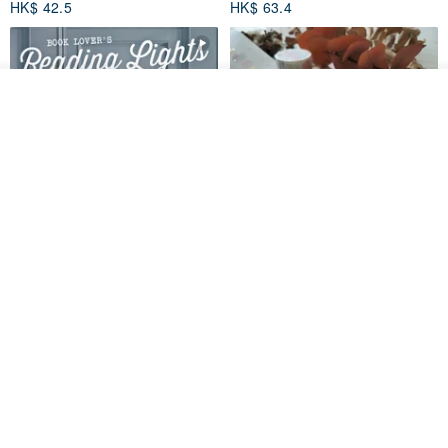
HK$ 42.5
HK$ 63.4
放入購物車
加入收藏
了解品牌
愛書人的閱讀書燈 閱讀小書燈禮
泡泡裡的世界5(日本和紙、 亮面
物學生文具英國 IF 文創進
PET)
英國IF文創官方旗艦店
仙女丸 Fairy Maru
HK$ 174.2
HK$ 99.7