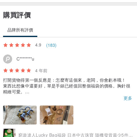
購買評價
品牌所有評價
4.9
(183)
C********u
4 年前
打開貨物得第一個反應是：怎麼寄這個來，老闆，你會虧本哦！
東西比想像中還要好，單是手錶已經值回整個福袋的價格。胸針很
精緻可愛。
服務很貼心，訂的時候有特別提到沒耳孔不能戴耳釘，店主寄來的
更多
都是耳夾，有聆聽顧客的需要。
另外，來貨也超快的，下單幾天就收到貨了。
總體來說，非常滿意。
窮遊達人Lucky Bag福袋 日本中古珠寶 隨機發貨最少5件飾物單品