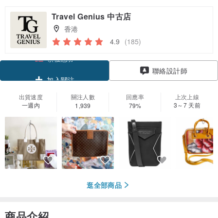
Travel Genius 中古店
香港
4.9
(185)
領優惠券
聯絡設計師
加入關注
出貨速度
關注人數
回應率
上次上線
一週內
3～7 天前
1,939
79%
逛全部商品
商品介紹