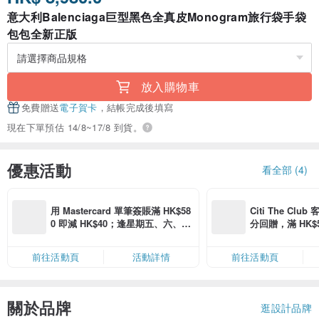
意大利Balenciaga巨型黑色全真皮Monogram旅行袋手袋
包包全新正版
放入購物車
免費贈送
電子賀卡
，結帳完成後填寫
現在下單預估 14/8~17/8 到貨。
優惠活動
看全部 (4)
用 Mastercard 單筆簽賬滿 HK$58
Citi The Club
0 即減 HK$40；逢星期五、六、日
分回贈，滿 HK$580
滿 HK$880 即減 HK$80（名額有
Coins（名額
限，額滿即止，僅限「常用信用
前往活動頁
活動詳情
前往活動頁
卡」結帳）
關於品牌
逛設計品牌