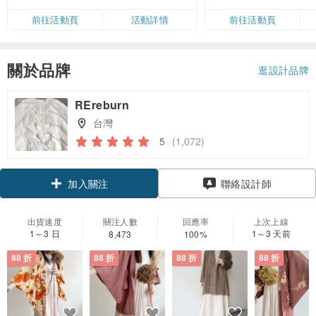
六、日滿 HK$880 即減 HK$80（名
前往活動頁
活動詳情
前往活動頁
額有限，額滿即止，僅限「常用信
用卡」結帳）
關於品牌
逛設計品牌
REreburn
台灣
5
(1,072)
領優惠券
聯絡設計師
加入關注
出貨速度
關注人數
回應率
上次上線
1～3 日
1～3 天前
8,473
100%
88 折
88 折
88 折
88 折