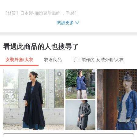
【材質】日本製-細緻聚脂纖維 ，垂感佳
閱讀更多
【注意事項】羽織為手工製品，清潔建議送乾洗，以免版型＆布料變
形
看過此商品的人也搜尋了
【模特】闆闆明子 162cm
女裝外套/大衣
衣著良品
手工製作的 女裝外套/大衣
【注意事項】
。網購難免因為每個人的螢幕&家中燈光不同而有些微色差，顏色以
實物為主