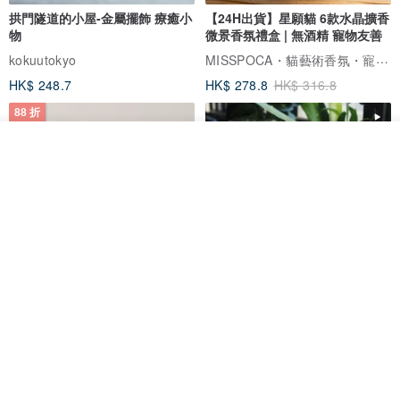
拱門隧道的小屋-金屬擺飾 療癒小
【24H出貨】星願貓 6款水晶擴香
物
微景香氛禮盒 | 無酒精 寵物友善
MISSPOCA・貓藝術香氛・寵物友善
kokuutokyo
HK$ 248.7
HK$ 278.8
HK$ 316.8
88 折
我要排隊
加入收藏
了解品牌
【一隅風景】水泥擺飾與乾燥花
森林系列 - 木製桌上靜音時鐘
拍照道具 迷你擺件 療癒小廢物
島人手作
松松果工作室
HK$ 44.1
HK$ 50.1
HK$ 228.0
88 折
88 折