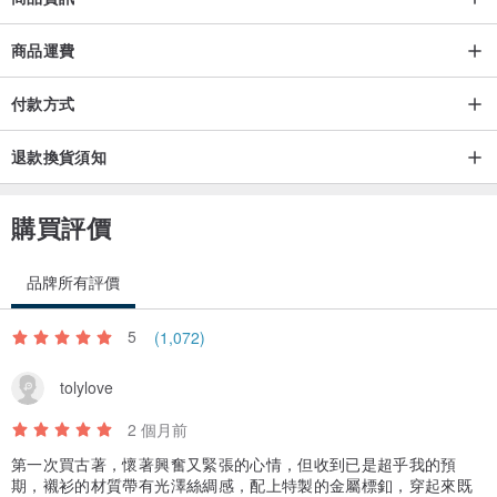
後無法追加。
商品運費
。在買古著前請先了解古著並不是全新的商品，可能有些微汙漬、起
付款方式
毛球、缺扣等不影響穿著的瑕疵現象。所以請務必釐清古著的定義後
再決定是否要購買。
退款換貨須知
購買評價
品牌所有評價
5
(1,072)
tolylove
2 個月前
第一次買古著，懷著興奮又緊張的心情，但收到已是超乎我的預
期，襯衫的材質帶有光澤絲綢感，配上特製的金屬標釦，穿起來既