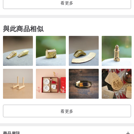
看更多
。手工測量誤差正負１cm為正常範圍
與此商品相似
。挑選商品請預留穿著大小，請勿選得太剛好
。小店小本經營，尺寸不合、色差等問題並不在退換貨範圍內
。若有尺寸&顏色疑慮，歡迎至台北中山工作室現場試穿選購
。特價商品不退不換
看更多
【關於古著】
。古著商品每款都只有一件，找到相同款式的機率非常小，所以售出
商品資訊