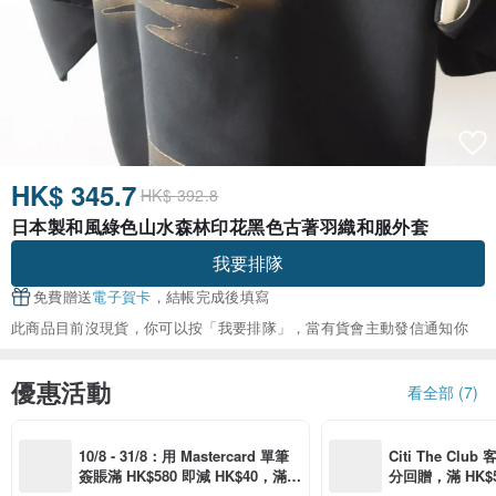
HK$ 345.7
HK$ 392.8
日本製和風綠色山水森林印花黑色古著羽織和服外套
我要排隊
免費贈送
電子賀卡
，結帳完成後填寫
此商品目前沒現貨，你可以按「我要排隊」，當有貨會主動發信通知你
優惠活動
看全部 (7)
10/8 - 31/8：用 Mastercard 單筆
Citi The Club
簽賬滿 HK$580 即減 HK$40，滿 H
分回贈，滿 HK$580
K$2,500 即減 HK$300，星期五、
Coins（名額