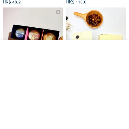
HK$ 48.2
HK$ 113.6
我要排隊
了解品牌
【禮物】為您訂製款•可客製
【24h出貨】原粹咖啡∣杏核乳木
•LOGO•文字•胺基酸寶石皂
蜂蜜牛奶皂 畢業禮物 謝師禮盒
我也手作 Me Too
Wow Hsu 哇許創意皂研室
HK$ 51.3
HK$ 76.9
免運