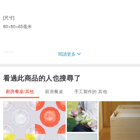
[尺寸]
80×80×65毫米
[筆記]
閱讀更多
* 請注意，金屬清潔工具可能會造成刮痕。
* 可使用微波爐，但請勿長時間使用。
看過此商品的人也搜尋了
* 顏色鮮豔的陶瓷長期接觸有色液體，表面可能會著色。使用後請盡
快清洗。
廚房餐桌/其他
廚房餐桌
手工製作的 其他
*請勿使用烤箱或直火，否則可能會導致產品破裂。
*所有Merrceramic產品均為手工製作。手工藝品陶瓷的自然特性導致
個別略有差異。此外，產品中可能會看到氣泡、顏色不均勻、細小白
色顆粒、黑點、鉗子痕跡。請理解。沒有缺陷。