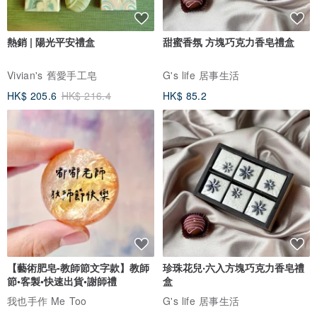
熱銷 | 陽光平安禮盒
甜蜜香氛 方塊巧克力香皂禮盒
Vivian's 舊愛手工皂
G's life 居事生活
HK$ 205.6
HK$ 216.4
HK$ 85.2
【藝術肥皂-教師節文字款】教師
珍珠花兒‧六入方塊巧克力香皂禮
節•客製•快速出貨•謝師禮
盒
我也手作 Me Too
G's life 居事生活