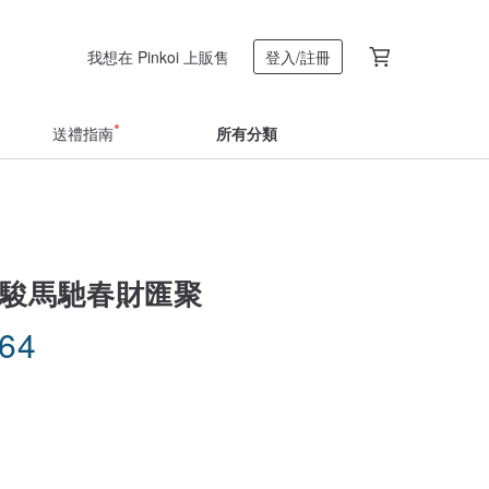
我想在 Pinkoi 上販售
登入/註冊
送禮指南
所有分類
-駿馬馳春財匯聚
.64