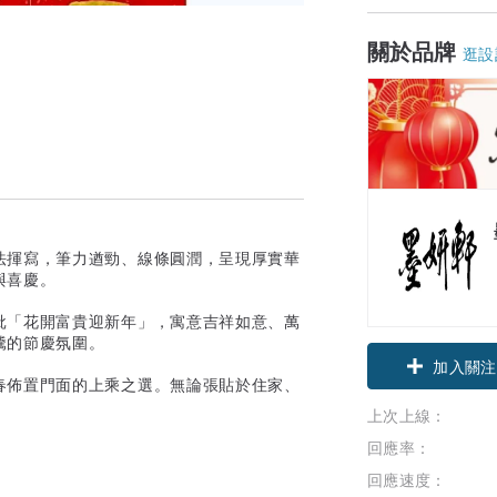
關於品牌
逛設
法揮寫，筆力遒勁、線條圓潤，呈現厚實華
與喜慶。
批「花開富貴迎新年」，寓意吉祥如意、萬
騰的節慶氛圍。
加入關注
春佈置門面的上乘之選。無論張貼於住家、
上次上線：
回應率：
回應速度：