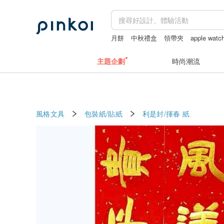
月餅
中秋禮盒
領帶夾
apple wat
chiikawa
主題企劃
時尚潮流
風格文具
包裝紙/貼紙
利是封/揮春
紙