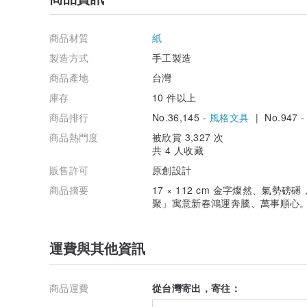
商品材質
紙
製造方式
手工製造
商品產地
台灣
庫存
10 件以上
商品排行
No.36,145 -
風格文具
| No.947 
商品熱門度
被欣賞 3,327 次
共 4 人收藏
販售許可
原創設計
商品摘要
17 × 112 cm 金字燦然、氣
聚」寓意新春鴻運奔騰、萬事順心
運費與其他資訊
商品運費
從台灣寄出，寄往：