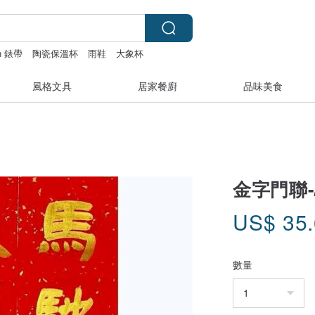
ch 錶帶
陶瓷保溫杯
雨鞋
大象杯
風格文具
居家餐廚
品味美食
金字門聯
US$
35
數量