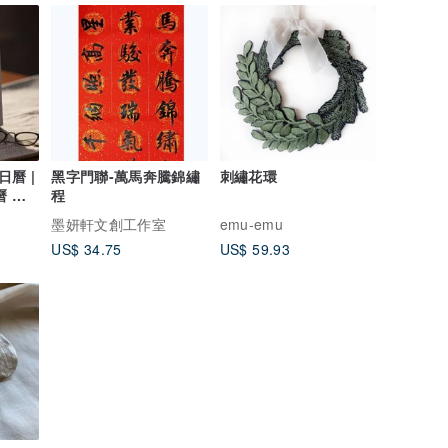
日曆 |
黑字門聯-萬馬奔騰錦繡
刺繡花環
曆 桌
程
墨妍軒文創工作室
emu-emu
US$ 34.75
US$ 59.93