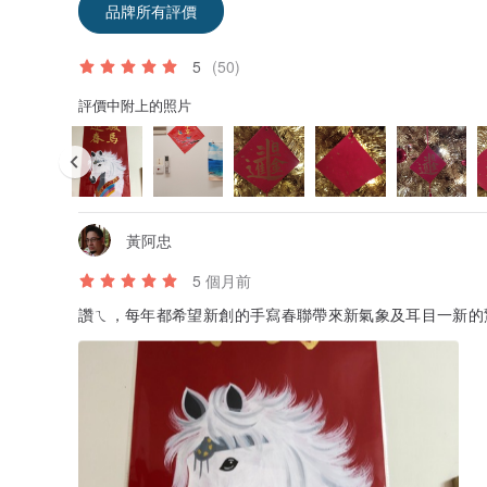
品牌所有評價
5
(50)
評價中附上的照片
黃阿忠
5 個月前
讚ㄟ，每年都希望新創的手寫春聯帶來新氣象及耳目一新的驚艷