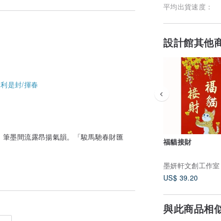
平均出貨速度：
設計館其他
-
利是封/揮春
勢磅礡，筆墨間流露昂揚氣韻。「駿馬馳春財匯
福貓接財
。
墨妍軒文創工作室
US$ 39.20
與此商品相