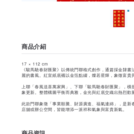
商品介紹
17 × 112 cm
《駿馬馳春財匯聚》以傳統門聯格式創作，通篇採金隸書
麗的書風。紅宣紙底襯以金箔點綴，燦若星輝，象徵富貴
上聯「春風送喜萬家興」、下聯「駿馬馳春財匯聚」，橫
象更新。整體構圖平衡而典雅，金光與紅底交織出熱烈歡
此款門聯象徵「事業順騰、財源廣進、福氣連綿」，是新
店舖或辦公空間，皆能增添一派祥和氣象與富貴新氣。
商品資訊