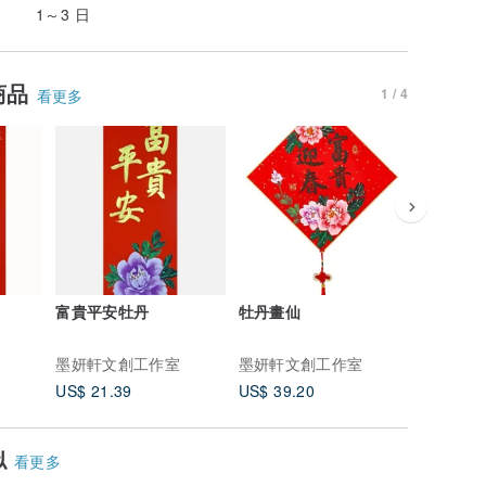
1～3 日
商品
1 / 4
看更多
富貴平安牡丹
牡丹畫仙
黑字門聯
事通
墨妍軒文創工作室
墨妍軒文創工作室
墨妍軒文
US$ 21.39
US$ 39.20
US$ 34.
似
看更多