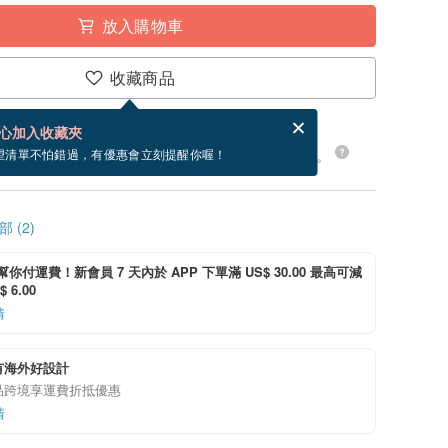
放入購物車
收藏商品
分享，免費幫你寄送電子賀卡。
電子賀卡是什麼？
心加入收藏夾
24 小時內出貨。現在下單預估 8/18~8/25 到貨。
望清單不怕錯過，有優惠會立刻提醒你喔！
 (2)
i 幫你付運費！新會員 7 天內於 APP 下單滿 US$ 30.00 最高可減
 6.00
情
有海外好設計
品跨境享運費折抵優惠
情