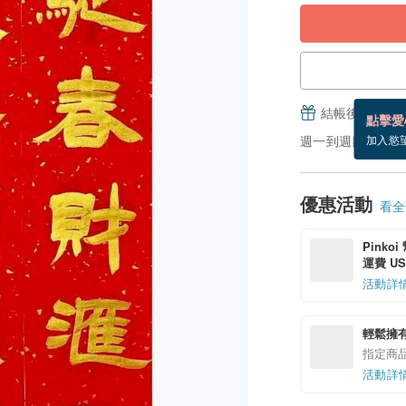
結帳後填寫並
點擊愛
週一到週四，付款後 
加入慾
優惠活動
看全部
Pinko
運費 US$
活動詳
輕鬆擁
指定商
活動詳