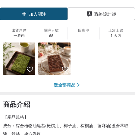
領優惠券
聯絡設計師
加入關注
出貨速度
關注人數
回應率
上次上線
一週內
1 天內
68
-
逛全部商品
商品介紹
【產品規格】
成分：綜合植物油皂基(橄欖油、椰子油、棕櫚油、蓖麻油)蘆薈萃取
液、蠶絲、複方香氛。