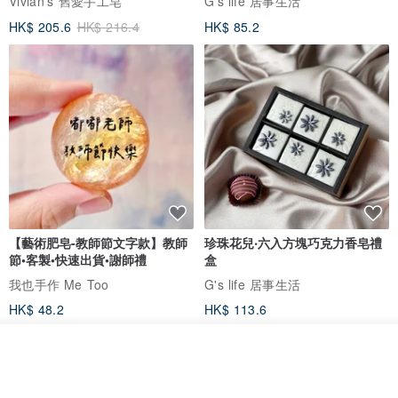
Vivian's 舊愛手工皂
G's life 居事生活
HK$ 205.6
HK$ 216.4
HK$ 85.2
【藝術肥皂-教師節文字款】教師
珍珠花兒‧六入方塊巧克力香皂禮
節•客製•快速出貨•謝師禮
盒
我也手作 Me Too
G's life 居事生活
HK$ 48.2
HK$ 113.6
看其他商品
了解品牌