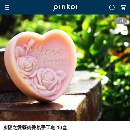
1/1
永恆之愛藝術香氛手工皂-10盒