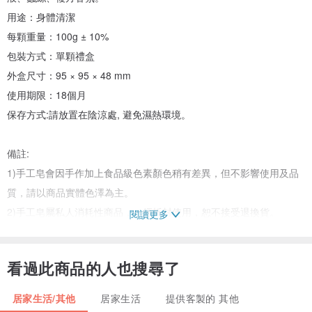
用途：身體清潔
每顆重量：100g ± 10%
包裝方式：單顆禮盒
外盒尺寸：95 × 95 × 48 mm
使用期限：18個月
保存方式:請放置在陰涼處, 避免濕熱環境。
備註:
1)手工皂會因手作加上食品級色素顏色稍有差異，但不影響使用及品
質，請以商品實體色澤為主。
2)手工皂屬私人消耗性商品，一經拆封使用，恕不接受退換貨。
閱讀更多
3)使用時如有任何不適，請立即停止使用，並請教醫師。
看過此商品的人也搜尋了
我們除了公司自行開發的款式同時亦提供客戶客製化的需求。
產地/製造方式
居家生活/其他
居家生活
提供客製的 其他
Taiwan / 手工製作