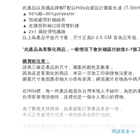
此產品以美國品牌帽T配以Hills自家設計圖案生成 (T-Shi
▲ 50%棉+50%polyester
▲ 預縮處理針織絨布
▲ 在腰部和袖口採用雙針縫
▲ 2x1 羅紋彈性纖維
以上為產品平放尺寸量，尺寸正負2-2.5 CM 皆為正常值
*
此產品為客製化商品，一般情況下會於確認付款後3-7個
購買前注意：
請再三確定產品的尺寸、圖案的顏色及數量；
因為這是客製化的商品，本店一旦加工印刷便無法更改。
圖案尺寸會因應衣物大小而有差異；網頁圖片衣物為中碼尺寸 (
在Hills裡，每一件產品都是在台灣本地人手絲印，為您的素
自用穿著增添個性，送禮也是一個令人窩心的禮物。
為了響應支持環保，如果顧客訂單產品多於一項，
本店正常處理方式是一個包裝袋全部打包的。
所有預購產品將於下單後7-10個工作天內寄出，如顧客同
化產品)，訂單會合併寄出，而出貨時間以預購產品為準。