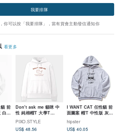
我要排隊
，你可以按「我要排隊」，當有貨會主動發信通知你
似
看更多
性貓 前
Don't ask me 貓咪 中
I WANT CAT 任性貓 前
版 白色
性 純棉帽T 大學T
面圖案 帽T 中性版 灰色
PU011
刷毛 動物 禮物
PIXO.STYLE
hipster
US$ 48.56
US$ 40.05