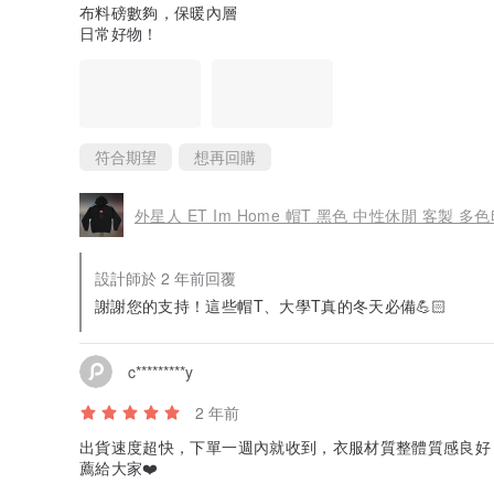
布料磅數夠，保暖內層
日常好物！
符合期望
想再回購
外星人 ET Im Home 帽T 黑色 中性休閒 客製 多
設計師於 2 年前回覆
謝謝您的支持！這些帽T、大學T真的冬天必備💪🏻
c*********y
2 年前
出貨速度超快，下單一週內就收到，衣服材質整體質感良好
薦給大家❤️