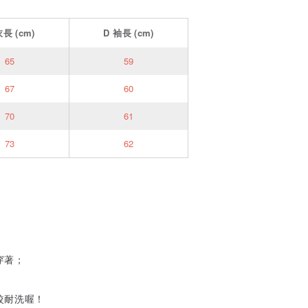
衣長
(cm)
D
袖長
(cm)
65
59
67
60
70
61
73
62
穿著；
較耐洗喔！