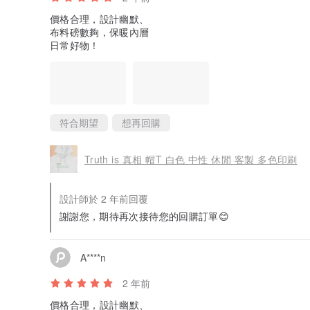
價格合理，設計幽默、
布料磅數夠，保暖內層
日常好物！
符合期望
想再回購
Truth is 真相 帽T 白色 中性 休閒 客製 多色印刷
設計師於 2 年前回覆
謝謝您，期待再次接待您的回購訂單😊
A****n
2 年前
價格合理，設計幽默、