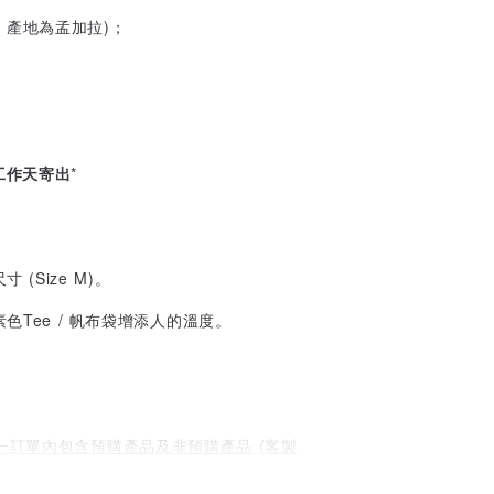
rt 產地為孟加拉)；
。
工作天寄出
*
Size M)。
色Tee / 帆布袋增添人的溫度。
一訂單內包含預購產品及非預購產品 (客製