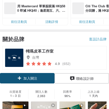
用 Mastercard 單筆簽賬滿 HK$58
Citi The Club
0 即減 HK$40；逢星期五、六、日
分回贈，滿 HK$580
滿 HK$880 即減 HK$80（名額有
Coins（名額
限，額滿即止，僅限「常用信用
前往活動頁
活動詳情
前往活動頁
卡」結帳）
關於品牌
逛設計品牌
牳瑪皮革工作室
台灣
4.9
(652)
加入關注
聯絡設計師
出貨速度
關注人數
回應率
上次上線
1～3 日
1 天內
2,063
96%