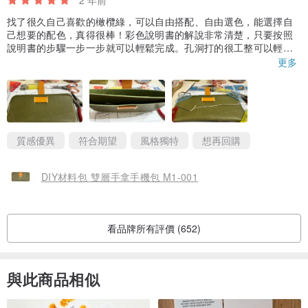
2 年前
找了很久自己喜歡的橄欖綠，可以自由搭配、自由選色，能選擇自
己想要的配色，真得很棒！彩色說明書的解說非常清楚，只要按照
說明書的步驟一步一步就可以輕鬆完成。孔洞打的很工整可以輕鬆
穿過是沒問題的！感覺可以再準備購入新的材料包囉⋯⋯
更多
質感優異
符合期望
風格獨特
想再回購
DIY材料包 雙層手拿手機包 M1-001
注意事項
- W 系列手作皮件均有經過床面處理、磨邊、導角、拋光與保養等多
看品牌所有評價 (652)
道工序，這些工序看似簡單，但需花費眾多時間與心力，讓皮件更加
精緻而細膩。
- 手工製作與測量，可能存在些許差異與不同，尺寸數字僅供參考。
與此商品相似
- 照片顏色一定會有些許色差，即使同一張皮用不同的角度及遠近拍
出來的顏色都會不同。請以實品為準，不介意者再請訂購。