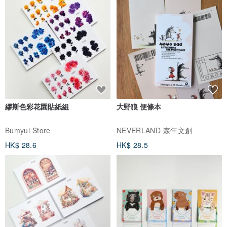
- 天然皮革一定會有疤痕、蟲斑及妊娠紋等均屬正常現象。無法接受
請勿下單，建議到門市親自選購。
- 付款後，從製作到寄出商品為 5-18 天，不含假日、國定假日。
- 購買多種包款，我們會放入同一專屬 MOO 包裝盒。若顧客想要每
都附一個包裝盒，我們可以免費提供，您僅需支付運費部分。
繆斯色彩花園貼紙組
大野狼 便條本
使用方式及保養
- 經常使用它就是最好的保養！手部油脂對皮革有益，或定期在皮面
Bumyul Store
NEVERLAND 森年文創
塗上皮革專用保養油，未使用時請放置防塵套內。
HK$ 28.6
HK$ 28.5
- 皮革用品在使用過程中需注意防潮防水，若不慎沾到水，請使用乾
棉布擦乾，再放置陰涼處陰乾即可，勿曝曬。
- 皮革若長久不使用發現有些微發黴現象，請以乾棉布擦拭乾凈，放
置通風處，再以皮革保養油擦拭即可或請專業的皮革保養店家處理。