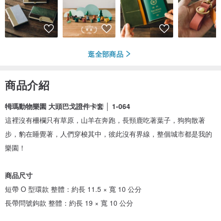
逛全部商品
商品介紹
牳瑪動物樂園 大頭巴戈證件卡套 │ 1-064
這裡沒有柵欄只有草原，山羊在奔跑，長頸鹿吃著葉子，狗狗散著
步，豹在睡覺著，人們穿梭其中，彼此沒有界線，整個城市都是我的
樂園！
商品尺寸
短帶 O 型環款 整體：約長 11.5 × 寬 10 公分
長帶問號鉤款 整體：約長 19 × 寬 10 公分