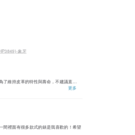
P3849)-象牙
為了維持皮革的特性與壽命，不建議直接
更多
於通風處自然陰乾。日常配戴也請盡量保
乳液、髮膠…等揮發性物質接觸。
送更詳細的手錶保養資訊給您，再請您留意查收
一間裡面有很多款式的錶是我喜歡的！希望