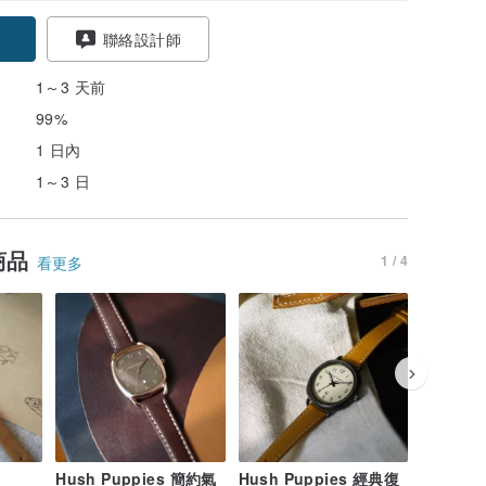
聯絡設計師
1～3 天前
99%
1 日內
1～3 日
商品
1 / 4
看更多
Hush Puppies 簡約氣
Hush Puppies 經典復
Hush P