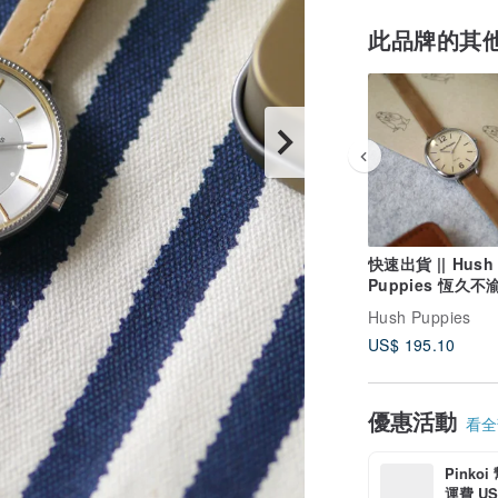
此品牌的其
快速出貨 || Hush
Puppies 恆久
皮革女錶(HP3849
Hush Puppies
US$ 195.10
優惠活動
看全部
Pinko
運費 US$