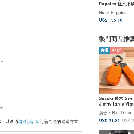
Puppies 恆久
皮革女錶(HP3849
Hush Puppies
US$ 195.10
熱門商品推
免運
92 折
尚。
Suzuki 鈴木 Swif
Jimny Ignis Vit
能鑰匙皮套 汽車
廣告
Bull Demon牛王
US$ 21.81
US$ 2
你可以透過
聯絡設計師
討論合適的運送方式