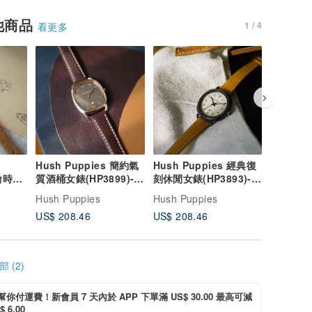
他商品
1 / 4
看更多
Hush Puppies 簡約氣
Hush Puppies 經典復
Hush P
不渝時光
質酒桶女錶(HP3899)-咖
刻休閒女錶(HP3893)-杏
馬休閒女錶
)-象牙
啡棕
色
瑰金
Hush Puppies
Hush Puppies
Hush Pu
US$ 208.46
US$ 208.46
US$ 253
 (2)
i 幫你付運費！新會員 7 天內於 APP 下單滿 US$ 30.00 最高可減
 6.00