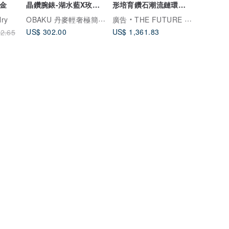
k金
晶鑽腕錶-湖水藍X玫瑰
形培育鑽石潮流鏈環項
金-V277LXMMA-32mm
鍊 925純銀 18K鍍金
OBAKU 丹麥輕奢極簡設計腕錶
lry
廣告
THE FUTURE ROCKS
US$ 302.00
US$ 1,361.83
2.65