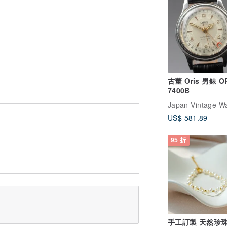
古董 Oris 男錶 O
7400B
US$ 581.89
95 折
手工訂製 天然珍