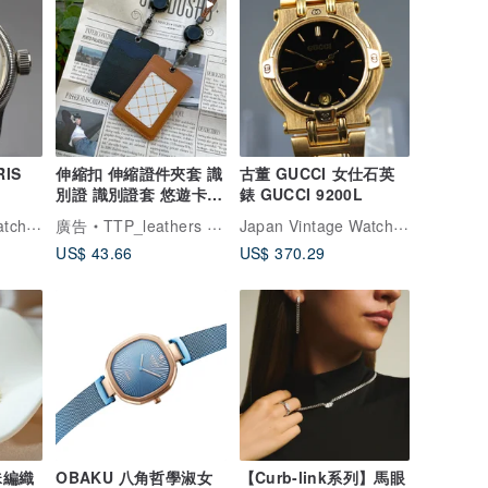
RIS
伸縮扣 伸縮證件夾套 識
古董 GUCCI 女仕石英
別證 識別證套 悠遊卡套
錶 GUCCI 9200L
卡套 卡夾 證件
Japan Vintage Watches｜日本中古名錶專賣店
Japan Vintage Watches｜日本中古名錶專賣店
廣告
TTP_leathers 波賽頓手工皮件
US$ 43.66
US$ 370.29
珠編織
OBAKU 八角哲學淑女
【Curb-link系列】馬眼