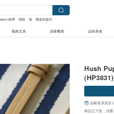
 watch 錶帶
雨鞋
袋
禮金利是封
風格文具
居家餐廚
品味美食
Hush 
(HP3831
結帳後填寫並
商品已下架，請重