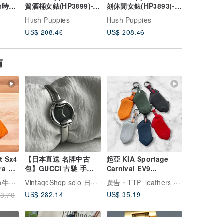
不渝時光
質酒桶女錶(HP3899)-咖
刻休閒女錶(HP3893)-杏
馬休閒女錶
)-象牙
啡棕
色
瑰金
Hush Puppies
Hush Puppies
Hush Pu
US$ 208.46
US$ 208.46
US$ 253
薦
t Sx4
【日本直送 名牌中古
起亞 KIA Sportage
ara 智
包】GUCCI 古馳 手錶
Carnival EV9
鑰
銀色 不鏽鋼 1400l
Sportswagon 鑰匙套
VintageShop solo 日本直送中古包專賣店
鑰匙皮套
廣告
TTP_leathers 波賽頓手工皮件
vintage 古董 復古
鑰匙包
US$ 282.14
US$ 35.19
3.70
2ky8ci