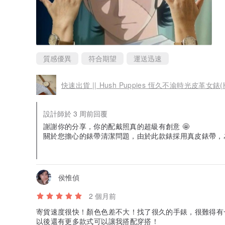
質感優異
符合期望
運送迅速
快速出貨 || Hush Puppies 恆久不渝時光皮革女錶(H
設計師於 3 周前回覆
謝謝你的分享，你的配戴照真的超級有創意 🤩
關於您擔心的錶帶清潔問題，由於此款錶採用真皮錶帶，
用水清洗唷！
若沾到髒汙，請用乾淨的微濕軟布輕壓擦拭，擦拭後請置
持手錶的乾燥，避免長時間淋雨、泡水，或直接與香水、
💡 小提醒：我們稍早也有透過 Pinkoi 站內訊息傳
侯惟偵
唷！
2 個月前
寄貨速度很快！顏色色差不大！找了很久的手錶，很難得有
以後還有更多款式可以讓我搭配穿搭！