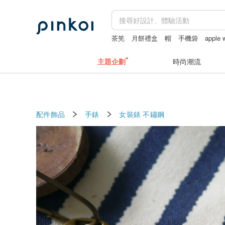
茶筅
月餅禮盒
帽
手機袋
apple
主題企劃
時尚潮流
配件飾品
手錶
女裝錶
不鏽鋼