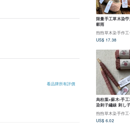
限量手工草木染苧
穀雨
煦煦草木染手作工
US$ 17.38
烏桕葉+蘇木-手工
染刺子繡線 刺し
20/3 20/4
煦煦草木染手作工
看品牌所有評價
US$ 6.02