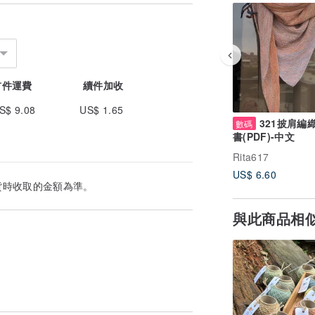
首件運費
續件加收
S$ 9.08
US$ 1.65
321披肩編
數碼
書(PDF)-中文
Rita617
US$ 6.60
貨時收取的金額為準。
與此商品相