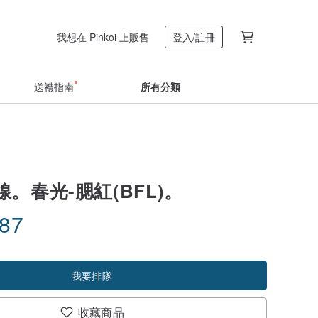
我想在 Pinkoi 上販售
登入/註冊
送禮指南
所有分類
。春光-腮紅(BFL)。
.87
我要排隊
收藏商品