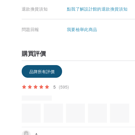
退款換貨須知
點我了解設計館的退款換貨須知
問題回報
我要檢舉此商品
購買評價
部分評價不是中文-繁體，需要為你自動翻譯嗎？
翻譯成中文-繁體
翻譯成英文
品牌所有評價
5
(595)
評價中附上的照片