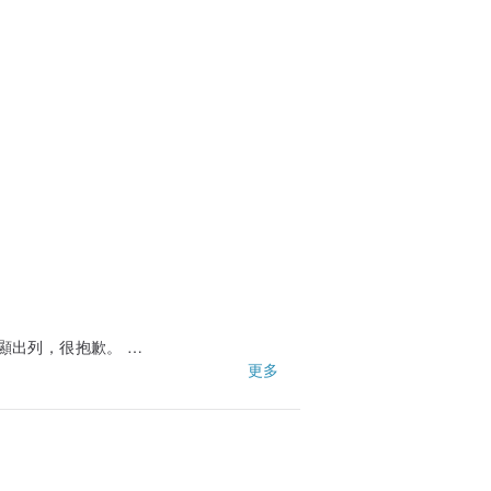
提供將毛線綑成球狀的服務對更加好，謝謝
明顯出列，很抱歉。
更多