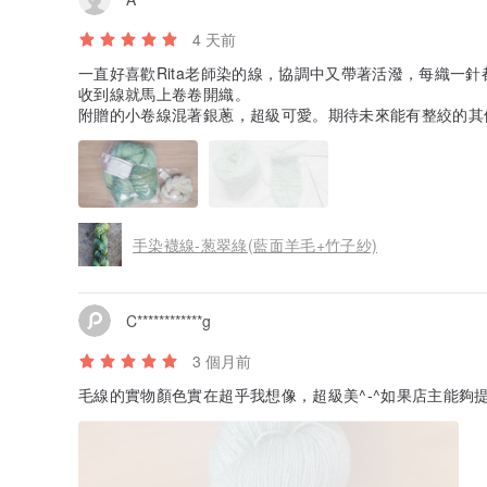
A
4 天前
一直好喜歡Rita老師染的線，協調中又帶著活潑，每織一
收到線就馬上卷卷開織。
附贈的小卷線混著銀蔥，超級可愛。期待未來能有整絞的其
手染襪線-葱翠綠(藍面羊毛+竹子紗)
C************g
3 個月前