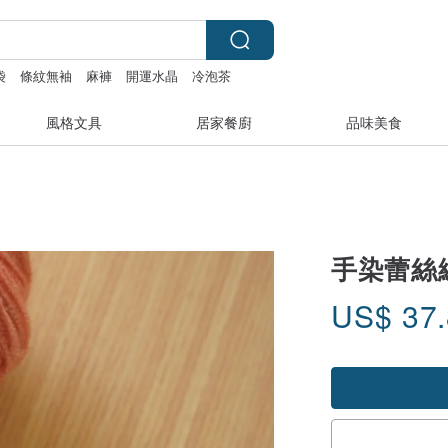
袋
條紋無袖
麻褲
開運水晶
冷泡茶
風格文具
居家餐廚
品味美食
手染蕾絲線
US$
37