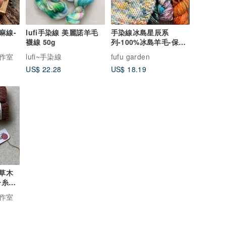
麻線-
lufi手染線 美麗諾羊毛
手染線冰島星辰系
襪線 50g
列-100%冰島羊毛-保暖
親膚鉤針棒針編織帽子
作室
lufi~手染線
fufu garden
毛衣
US$ 22.28
US$ 18.19
草木
子糸
作室