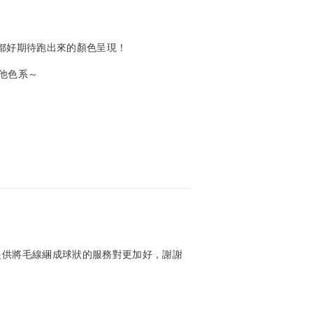
針都好期待跑出來的顏色呈現！
他色系～