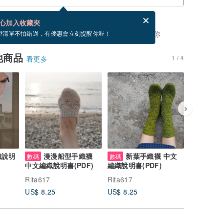
分享，免費幫你寄送電子賀卡。
電子賀卡是什麼？
心加入收藏夾
，你可以按「我要排隊」，當有貨會主動發信通知你
望清單不怕錯過，有優惠會立刻提醒你喔！
他商品
1 / 4
看更多
織說明
漫漫船型手織襪
新葉手織襪 中文
貝
數碼
數碼
數碼
中文編織說明書(PDF)
編織說明書(PDF)
說明書(P
Rita617
Rita617
Rita617
US$ 8.25
US$ 8.25
US$ 6.6