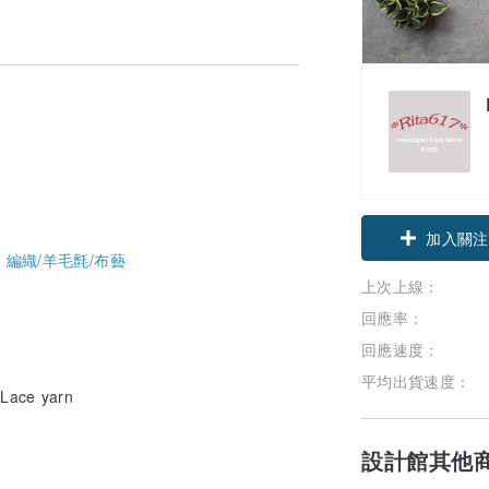
加入關注
-
編織/羊毛氈/布藝
上次上線：
回應率：
回應速度：
平均出貨速度：
ace yarn
設計館其他