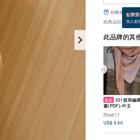
結帳後填寫並
點擊愛
此商品目前沒現貨
加入慾
此品牌的其
321披肩編
數碼
書(PDF)-中文
Rita617
US$ 6.60