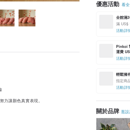
優惠活動
看全部
全館滿
滿 US$ 
活動詳
Pinko
運費 US$
活動詳
輕鬆擁
指定商
活動詳
線
，努力讓顏色真實表現。
關於品牌
逛設