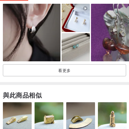
■ 飾品保養及收納方法 ■
－飾品請避免觸碰水（沐浴、泡溫泉、游泳、運動...）及彩妝保養
品、香水、髮膠等化學添加產品
－銅或合金材質飾品會因汗水、環境潮溼、配戴時間長短、個人體質
和空氣因素而使飾品氧化顏色變暗，不配戴時請用軟布或眼鏡布輕拭
表面再放入夾鍊袋或密封盒中收藏
－銅材質飾品長時間配戴會有氧化變黑之狀況，可用牙刷沾少許牙膏
看更多
和水輕刷或使用黃銅清潔液即可恢復
產地/製造方式
台灣手工製作/日本材料
與此商品相似