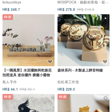
MISSPOCA・貓藝術香氛・寵物友善
kokuutokyo
HK$ 248.7
HK$ 278.8
HK$ 316.8
88 折
【一隅風景】水泥擺飾與乾燥花
森林系列 - 木製桌上靜音時鐘
拍照道具 迷你擺件 療癒小廢物
島人手作
松松果工作室
HK$ 44.1
HK$ 50.1
HK$ 228.0
88 折
88 折