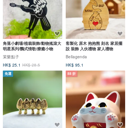
角落小劇場/植栽裝飾/動物搖滾大
客製化 原木 抱抱熊 刻名 家居擺
明星系列/鸚式情歌/療癒小物
設 裝飾 入伙禮物 家人禮物
茉樂點子
Bellagenda
HK$ 25.1
HK$ 28.5
HK$ 95.1
免運
88 折