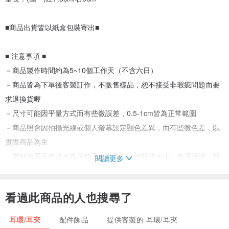
■商品出貨皆以紙盒包裝寄出■
■ 注意事項 ■
－商品製作時間約為5~10個工作天（不含六日）
－商品皆為下單後客製訂作，不販售樣品，恕不接受非瑕疵問題而要
求退換貨喔
－尺寸可能因平量方式而有些微誤差，0.5-1cm皆為正常範圍
－商品照會因拍攝光線或個人螢幕設定顯色差異，而有些微色差，以
實際商品為主
－素材使用天然淡水真珠或天然半貴石，每顆的大小、色澤深淺、形
閱讀更多
狀、紋理多不盡相同，十分介意者請三思
－賣場商品皆為手工訂做而非機械生產，商品也會因訂製長度而稍微
看過此商品的人也搜尋了
調整排列方式，實際商品會與照片有些微差異，請能接受再下單購買
－金屬可能會因碰撞摩擦產生細微的劃痕，此為正常現象
耳環/耳夾
配件飾品
提供客製的 耳環/耳夾
－手工製品請避免用力拉扯或重壓疊放，以免商品之損壞變形