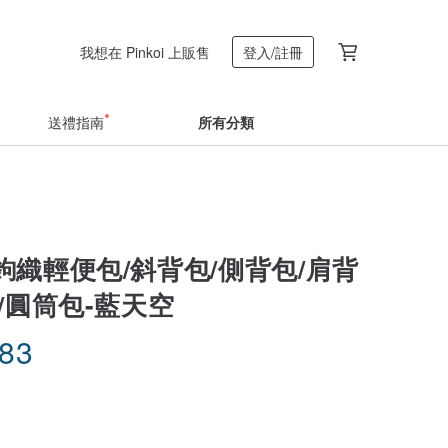
我想在 Pinkoi 上販售
登入/註冊
送禮指南
所有分類
鉤織輕便包/斜背包/側背包/肩背
/圓筒包-藍天空
.83