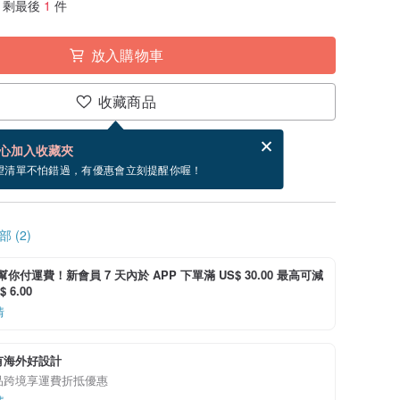
剩最後
1
件
放入購物車
收藏商品
分享，免費幫你寄送電子賀卡。
電子賀卡是什麼？
心加入收藏夾
寄出商品為 1 個工作天。（不包含假日）
望清單不怕錯過，有優惠會立刻提醒你喔！
 (2)
i 幫你付運費！新會員 7 天內於 APP 下單滿 US$ 30.00 最高可減
 6.00
情
有海外好設計
品跨境享運費折抵優惠