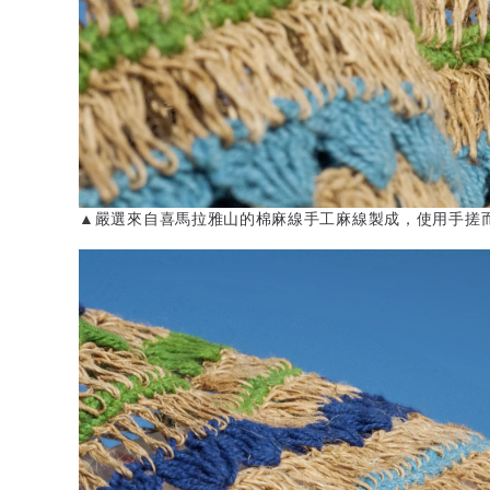
▲嚴選來自喜馬拉雅山的棉麻線手工麻線製成，使用手搓