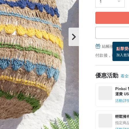
結帳後填寫並
點擊愛
付款後，從備貨到
加入慾
優惠活動
看全部
Pinko
運費 US$
活動詳
輕鬆擁
指定商