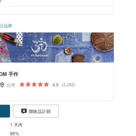
情
計品牌
OM 手作
4.9
(3,282)
台灣
聯絡設計師
1 天內
95%