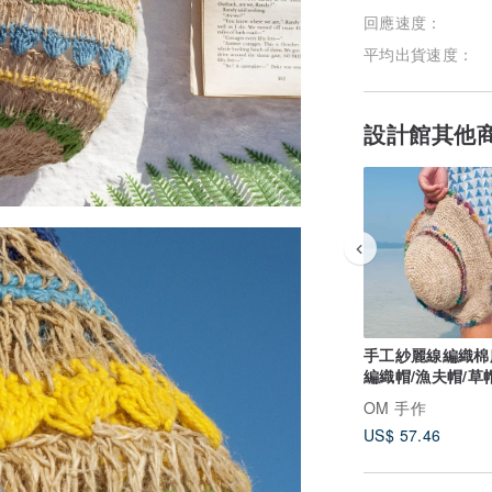
回應速度：
平均出貨速度：
設計館其他
手工紗麗線編織棉
編織帽/漁夫帽/草
編帽-紗麗線條紋
OM 手作
US$ 57.46