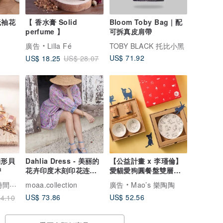
 无袖花
【 香水膏 Solid
Bloom Toby Bag | 配
perfume 】
可拆真皮肩帶
廣告
Lilla Fé
TOBY BLACK 托比小黑
US$ 71.92
US$ 18.25
US$ 28.07
 扇形貝
Dahlia Dress - 美丽的
【公益計畫 x 李瑾倫】
帶
花卉印度木刻印花连衣
愛貓愛狗圓餐盤雙層禮
裙
盒組
間穿搭
moaa.collection
廣告
Mao’s 樂陶陶
US$ 73.86
US$ 52.56
4.10