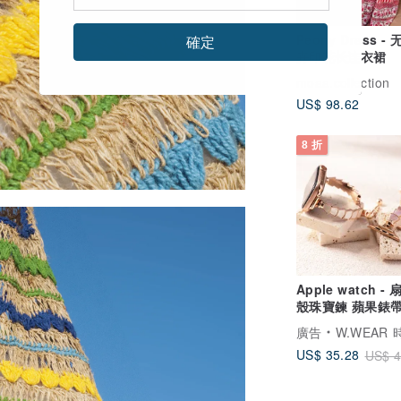
Peony Dress -
確定
卉印花长连衣裙
moaa.collection
US$ 98.62
8 折
Apple watch -
殼珠寶鍊 蘋果錶
廣告
W.WEAR 時
US$ 35.28
US$ 4