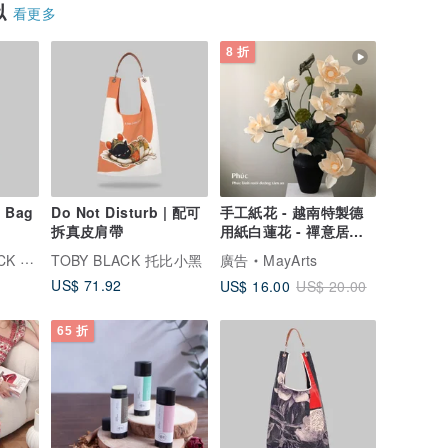
似
看更多
8 折
 Bag
Do Not Disturb | 配可
手工紙花 - 越南特製德
拆真皮肩帶
用紙白蓮花 - 禪意居家
擺飾與質感送禮首選
托比小黑
TOBY BLACK 托比小黑
廣告
MayArts
US$ 71.92
US$ 16.00
US$ 20.00
65 折