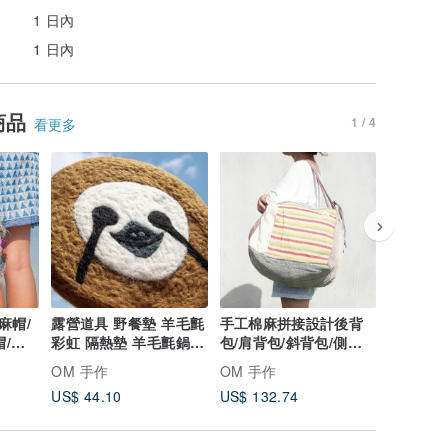
1 日內
1 日內
商品
1 / 4
看更多
麻帽/
露營道具 野餐墊 羊毛氈
手工棉麻拼接設計後背
手工鉤針
帽/草
彩虹 隔熱墊 羊毛氈鍋
包/肩背包/斜背包/側背
背包 托特
編
墊-可愛樹懶動物園
包-幾何色塊三用包
織包-北
OM 手作
OM 手作
OM 手作
US$ 44.10
US$ 132.74
US$ 110