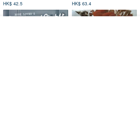
HK$ 42.5
HK$ 63.4
我要訂製
加入收藏
了解品牌
愛書人的閱讀書燈 閱讀小書燈禮
泡泡裡的世界5(日本和紙、 亮面
物學生文具英國 IF 文創進
PET)
英國IF文創官方旗艦店
仙女丸 Fairy Maru
HK$ 174.2
HK$ 99.7