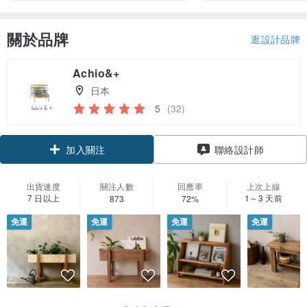
關於品牌
逛設計品牌
Achio&+
日本
5
(32)
加入關注
聯絡設計師
出貨速度
關注人數
回應率
上次上線
7 日以上
1～3 天前
873
72%
免運
免運
免運
免運