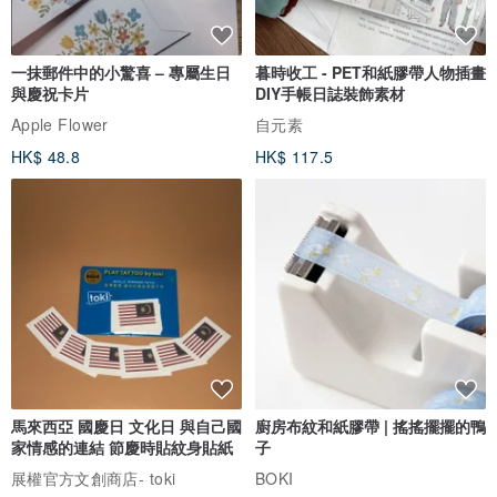
⸻
一抹郵件中的小驚喜 – 專屬生日
暮時收工 - PET和紙膠帶人物插畫
與慶祝卡片
DIY手帳日誌裝飾素材
Apple Flower
自元素
購買前須知
HK$ 48.8
HK$ 117.5
由於採用天然木材，每件作品的木紋、木節及色澤皆有所不同。
手工製作過程中可能存在些微尺寸誤差。
為保留手工家具自然溫暖的風格，部分作品會刻意保留些許樸實質感
及細微天然痕跡。
商品以完成品出貨，收到後無需自行組裝。
馬來西亞 國慶日 文化日 與自己國
廚房布紋和紙膠帶 | 搖搖擺擺的鴨
家情感的連結 節慶時貼紋身貼紙
子
照片中的植物、書籍及裝飾品僅供拍攝示意，不包含於商品內。
展權官方文創商店- toki
BOKI