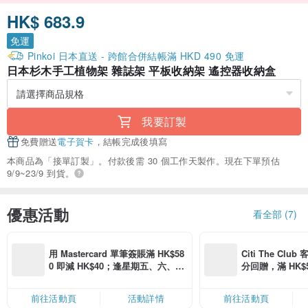
HK$ 683.9
免運
Pinkoi 日本直送 - 跨館合併結帳滿 HKD 490 免運
日本杉木手工植物架 雜誌架 平板收納架 遙控器收納盒
我要訂製
免費贈送
電子賀卡
，結帳完成後填寫
本商品為「接單訂製」。付款後需 30 個工作天製作。現在下單預估
9/9~23/9 到貨。
優惠活動
看全部 (7)
用 Mastercard 單筆簽賬滿 HK$58
Citi The Club
0 即減 HK$40；逢星期五、六、日
分回贈，滿 HK$580
滿 HK$880 即減 HK$80（名額有
Coins（名額
限，額滿即止，僅限「常用信用
前往活動頁
活動詳情
前往活動頁
卡」結帳）