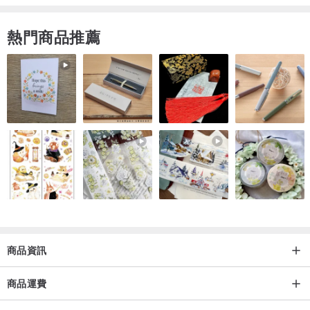
商品尺寸
熱門商品推薦
整體尺寸
* 寬：約30cm
* 深：約22cm
* 高：約21cm
收納盒內尺寸
* 寬：約26cm
* 深：約10cm
商品資訊
* 高：約13cm
商品運費
⸻