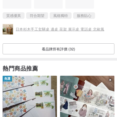
顏色選擇
質感優異
符合期望
風格獨特
服務貼心
* 原木色
日本杉木手工玄關桌 邊桌 花架 展示桌 電話桌 北歐風
* 棕色
* 深棕色
* 白色
看品牌所有評價 (32)
⸻
熱門商品推薦
選購項目
免運
* 防水塗裝
防水塗裝適合一般室內澆水使用。
若放置於戶外，建議置於有遮雨的空間，以延長使用壽命。