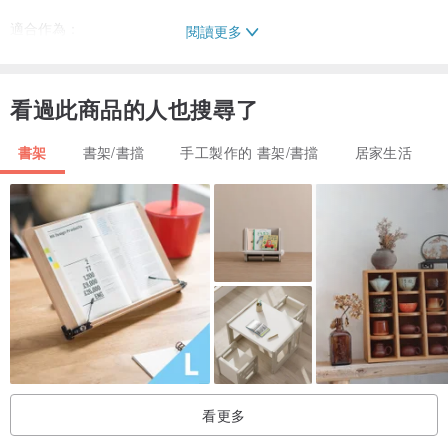
適合作為：
閱讀更多
* 植物架
看過此商品的人也搜尋了
* 室內花盆架
* 遙控器收納盒
書架
書架/書擋
手工製作的 書架/書擋
居家生活
* 雜誌架
* 平板收納架
* 書籍收納
收納盒採用前低後高設計，方便展示植物，也更容易澆水及取放植
物。
只要擺放幾盆喜愛的植物，就能為居家空間增添自然舒適的綠意。
看更多
⸻