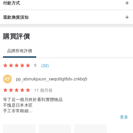
付款方式
材質
退款換貨須知
本體與桌腳
購買評價
* 日本國產杉木實木
品牌所有評價
底板
5
(32)
* 日本檜木集成材
pp_abmukpxum_xwqc6tgt8dv-znkbq5
11 個月前
杉木質地輕盈，散發天然木香，觸感溫潤舒適。
等了近一個月終於看到實體物品
不愧是日本木匠
底板採用耐濕性較佳的日本檜木集成材，提高日常使用的耐用性。
手工非常精細
這個價錢確實很實惠
更多
⸻