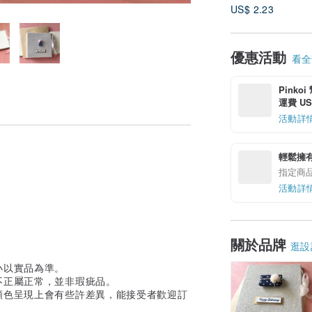
US$ 2.23
優惠活動
看全部
Pinko
運費 US$
活動詳
輕鬆擁
指定商
活動詳
關於品牌
逛設
小以實品為準。
不正屬正常，並非瑕疵品。
顏色呈現上會有些許差異，能接受者歡迎訂