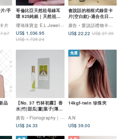
片/手
哥倫比亞天然祖母綠耳
會說話的相框式錄音卡
環 925純銀 | 天然祖母
片(空白款)-適合生日、
綠 | 送禮
情人節、聖誕節禮物
瓔珞珠寶盒 E.L.Jewelry Box
卡片
廣告
愛說話禮物卡片部屋
US$ 1,036.95
US$ 22.22
7.67
US$ 27.09
US$ 1,728.24
免運
新品
【No. 37 竹林初霧】香
14kgf-twin 珍珠夾
水|竹|甜瓜|薑|葉子|薄霧|
檀香|廣藿香
廣告
Floriography｜弗洛研香
A.N
US$ 24.33
US$ 39.00