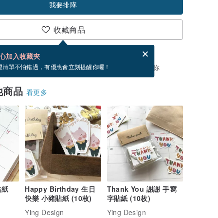
我要排隊
收藏商品
分享，免費幫你寄送電子賀卡。
電子賀卡是什麼？
心加入收藏夾
，你可以按「我要排隊」，當有貨會主動發信通知你
望清單不怕錯過，有優惠會立刻提醒你喔！
他商品
看更多
貼紙
Happy Birthday 生日
Thank You 謝謝 手寫
Happy B
快樂 小豬貼紙 (10枚)
字貼紙 (10枚)
蛋糕 貼紙 
Ying Design
Ying Design
Ying Des