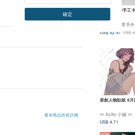
很長一本書/手工卡
確定
工書
廣告
零壹零手作
US$ 42.91
US$ 4
原創人物貼紙 8月
୨୧ XoXo 小舖 ୨୧
看本商品所有評價
US$ 4.71