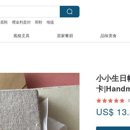
平底鞋
禮金利是封
雨鞋
地毯
風格文具
居家餐廚
品味美食
小小生日帽
卡|Handm
US$
13