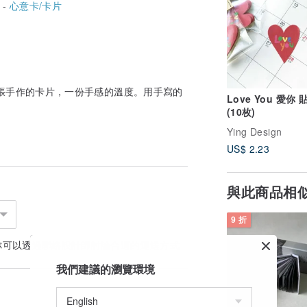
 -
心意卡/卡片
張手作的卡片，一份手感的溫度。用手寫的
Love You 愛你 
(10枚)
Ying Design
US$ 2.23
與此商品相
9 折
你可以透過
聯絡設計師
討論合適的運送方式
我們建議的瀏覽環境