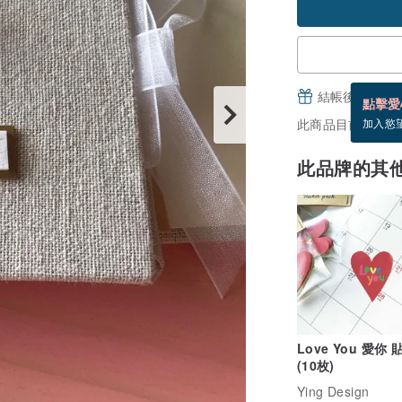
結帳後填寫並
點擊愛
此商品目前沒現貨
加入慾
此品牌的其
Love You 愛你 
(10枚)
Ying Design