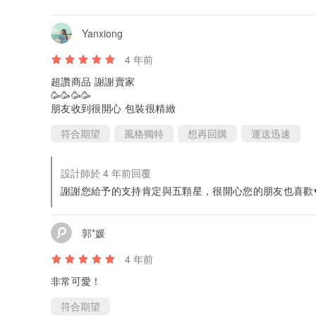
Yanxiong
4 年前
超讚商品 謝謝賣家
🥳🥳🥳🥳
朋友收到很開心 包裝很精緻
符合期望
風格獨特
想再回購
運送迅速
設計師於 4 年前回覆
謝謝您給予的支持肯定與五顆星，很開心您的朋友也喜歡♥️♥️
郭*媛
4 年前
非常可愛！
符合期望