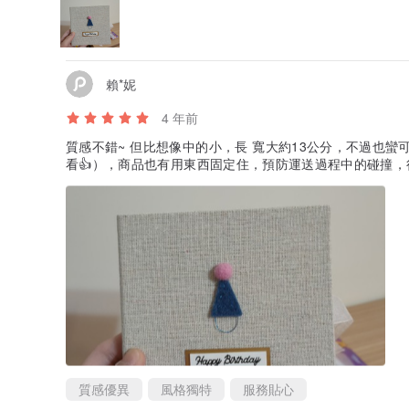
賴*妮
4 年前
質感不錯~ 但比想像中的小，長 寬大約13公分，不過也蠻可愛的！！ 賣家還有寫小卡片（字很可愛 好
看👍），商品也有用東西固定住，預防運送過程中的碰撞，
質感優異
風格獨特
服務貼心