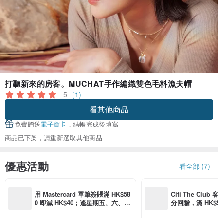
打聽新來的房客。MUCHAT手作編織雙色毛料漁夫帽
5
(1)
看其他商品
免費贈送
電子賀卡
，結帳完成後填寫
商品已下架，請重新選取其他商品
優惠活動
看全部 (7)
用 Mastercard 單筆簽賬滿 HK$58
Citi The Club
0 即減 HK$40；逢星期五、六、日
分回贈，滿 HK$580
滿 HK$880 即減 HK$80（名額有
Coins（名額