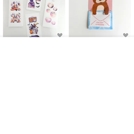
鬼屋貼紙包
秘密便箋-水獺/20張一包 | 便條紙
看其他商品
動物 水獺 筆記本 便箋 文具
了解品牌
Bumyul Store
mark taiwan 文創紀念品
HK$ 26.6
HK$ 36.5