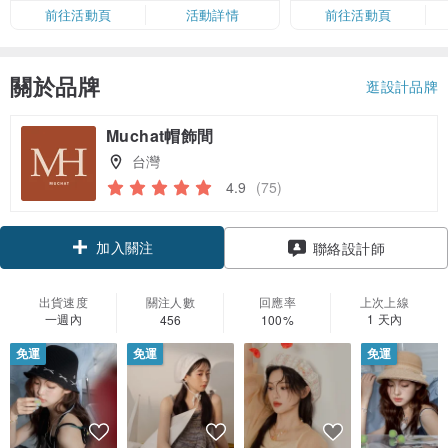
限，額滿即止，僅限「常用信用
前往活動頁
活動詳情
前往活動頁
卡」結帳）
關於品牌
逛設計品牌
Muchat帽飾間
台灣
4.9
(75)
加入關注
聯絡設計師
出貨速度
關注人數
回應率
上次上線
一週內
1 天內
456
100%
免運
免運
免運