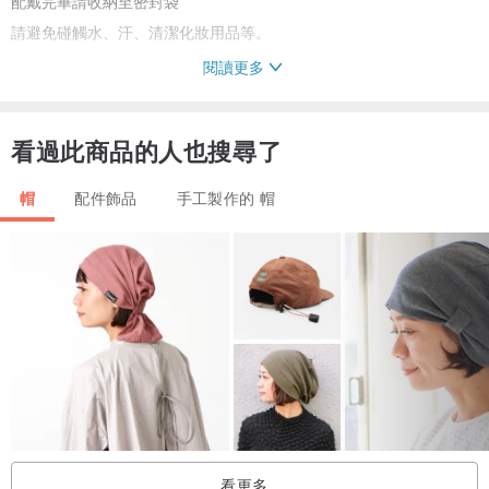
配戴完畢請收納至密封袋
請避免碰觸水、汗、清潔化妝用品等。
閱讀更多
▸ 商品會因電腦顏色有所差異，
混色或花紋每款會有些許差異，將隨機出貨。
看過此商品的人也搜尋了
▸ 鍍金屬有染色不均、小斑點、刮痕為一般正常製作狀況，
帽
配件飾品
手工製作的 帽
若要求完美者建議購買前請確認。
▸ 預購追加時間14-30天製作期。
（從確定付款當天開始計算，不包括物流期。）
▸ 若為純銀針材質，因銀針較柔軟，耳針部分彎曲為正常現象，
可用手輕輕微調。
▸ 寶石與淡水珍珠屬於天然材料，每顆大小以及紋路皆有不同，
看更多