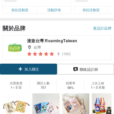
滿 HK$880 即減 HK$80（名額有
Coins（名額
限，額滿即止，僅限「常用信用
前往活動頁
活動詳情
前往活動頁
卡」結帳）
關於品牌
逛設計品牌
漫遊台灣 RoamingTaiwan
台灣
5
(160)
加入關注
聯絡設計師
出貨速度
關注人數
回應率
上次上線
1～3 日
1～3 天前
757
58%