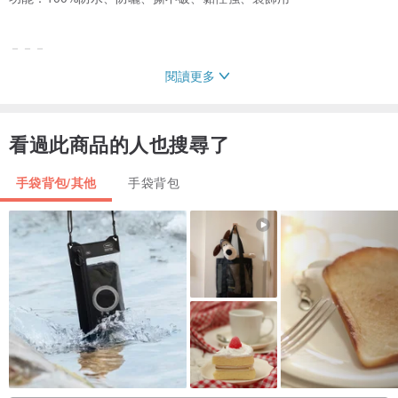
－－－
閱讀更多
三麗鷗 X 漫遊台灣
看過此商品的人也搜尋了
一步一腳印
漫遊台灣典藏在地的美好
手袋背包/其他
手袋背包
超過百年歷史的寶島台灣，每一個角落都藏著值得人們細細品味的故
事，
跟著日本超人氣角色kikilala一起出發，探索台灣在地特色，來一趟粉
嫩之旅吧！
結合台灣在地元素，觀光景點、特色小吃、歷史人文，與三麗鷗一起
漫遊台灣。