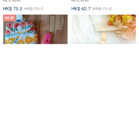
HK$ 70.2
HK$ 79.7
HK$ 62.7
HK$ 71.2
88 折
看其他商品
了解品牌
【5日內出貨】胖嘟嘟 平安符袋
水彩花園。平安符袋 (可繡名字)
彌月禮物 平安符袋 香火袋
QQ rabbit 手工嬰幼兒精品 彌月禮盒
晴天鞋鞋
HK$ 62.7
HK$ 71.2
HK$ 68.4
88 折
88 折