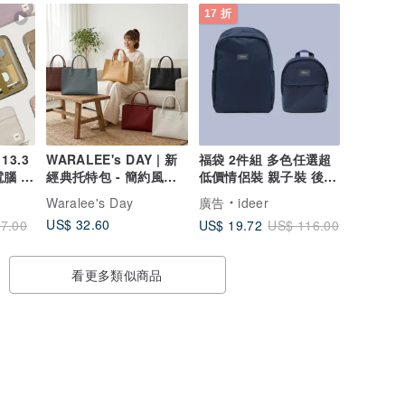
17 折
3.3
WARALEE's DAY | 新
福袋 2件組 多色任選超
電腦 公
經典托特包 - 簡約風格
低價情侶裝 親子裝 後背
適合A4文件 上學 上班
包
Waralee's Day
廣告
ideer
US$ 32.60
US$ 19.72
7.00
US$ 116.00
看更多類似商品