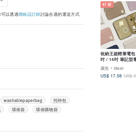
47 折
你可以透過
聯絡設計師
討論合適的運送方式
收納王超輕筆電包 1
吋 / 14吋 筆記型
事包書包
廣告
ideer
US$ 17.58
US$ 3
washablepaperbag
托特包
紙
環保袋
環保購物袋