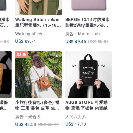
吋防潑水
Walking Stitch：Sam
SERGE 13/14吋防潑水
-石板
筆記型電腦包（15-16
防撞2Way筆電包-法式
吋）— Matcha 色。
紫 Air 13/Pro 14
Walking stitch
廣告
Matter Lab
US$ 69.74
US$ 49.45
5.93
US$ 65.93
82 折
 環保
小旅行後背包 (多色) 禮
AUG8 STORE 可愛動
色】
物 三用 書包 皮革 生日
物 筆電/平板包 內置絨
兩用
手工 復古 手作
廣告
光合系
人間八月八
US$ 17.79
US$ 43.58
US$ 53.14