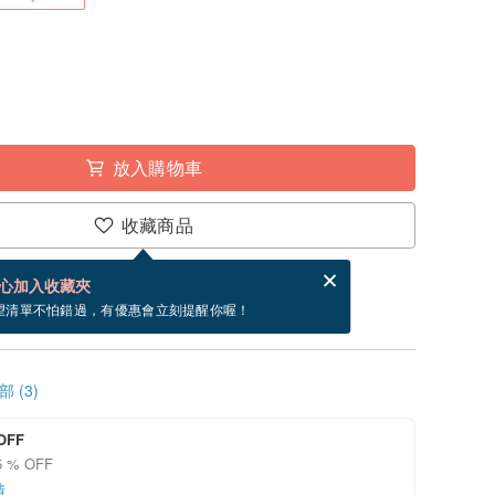
放入購物車
收藏商品
分享，免費幫你寄送電子賀卡。
電子賀卡是什麼？
心加入收藏夾
寄出商品為 3 個工作天。（不包含假日）
望清單不怕錯過，有優惠會立刻提醒你喔！
 (3)
OFF
 % OFF
情