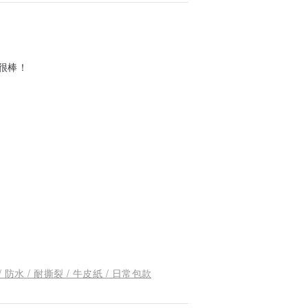
很棒！
 / 防水 / 耐撕裂 / 牛皮紙 / 日常包款