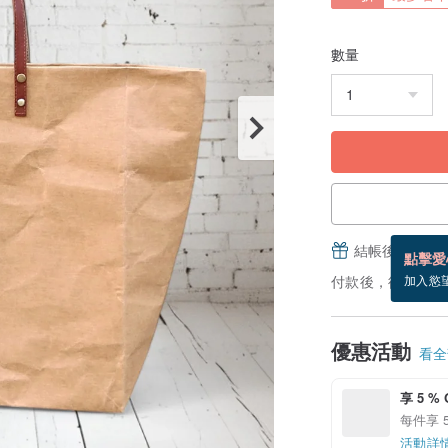
數量
結帳後填寫並
點擊愛
付款後，從備貨到
加入慾
優惠活動
看全部
享 5 % 
每件享 5
活動詳