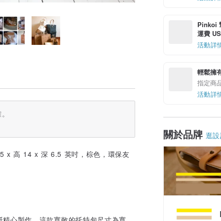
Pinko
運費 US$
活動詳
輕鬆擁
指定商
活動詳
確。
關於品牌
逛設
5 x 高 14 x 深 6.5 英吋，棕色，環保友
紙精心製作。這款寬敞的托特包尺寸為寬