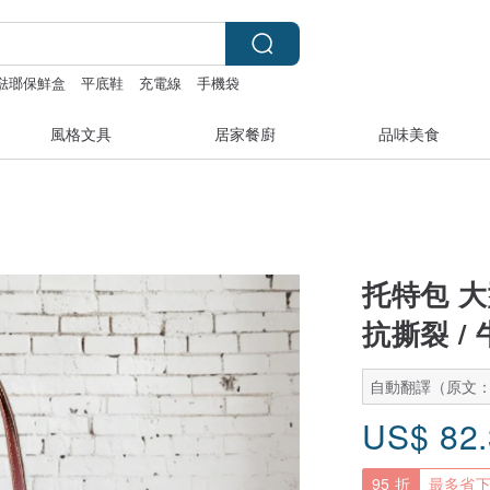
富士琺瑯保鮮盒
平底鞋
充電線
手機袋
風格文具
居家餐廚
品味美食
托特包 大
抗撕裂 / 
自動翻譯（原文
US$
82
95 折
最多省下 