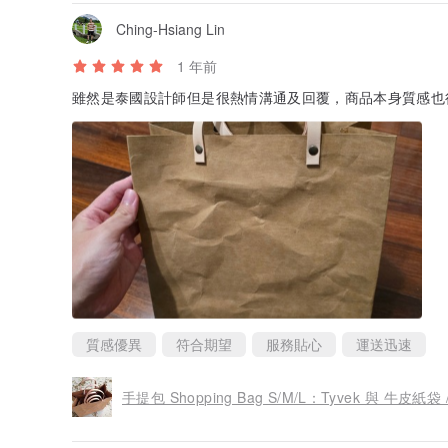
Ching-Hsiang Lin
1 年前
雖然是泰國設計師但是很熱情溝通及回覆，商品本身質感也
質感優異
符合期望
服務貼心
運送迅速
手提包 Shopping Bag S/M/L：Tyvek 與 牛皮紙袋