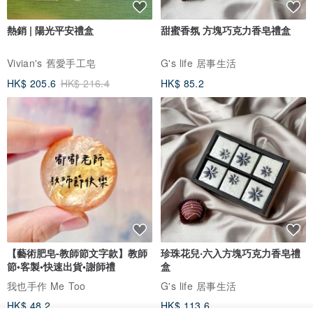
熱銷 | 陽光平安禮盒
甜蜜香氛 方塊巧克力香皂禮盒
Vivian's 舊愛手工皂
G's life 居事生活
HK$ 205.6
HK$ 216.4
HK$ 85.2
【藝術肥皂-教師節文字款】教師
珍珠花兒‧六入方塊巧克力香皂禮
節•客製•快速出貨•謝師禮
盒
我也手作 Me Too
G's life 居事生活
HK$ 48.2
HK$ 113.6