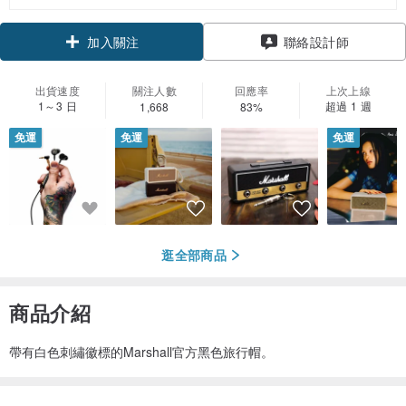
領優惠券
聯絡設計師
加入關注
出貨速度
關注人數
回應率
上次上線
1～3 日
超過 1 週
1,668
83%
免運
免運
免運
逛全部商品
商品介紹
帶有白色刺繡徽標的Marshall官方黑色旅行帽。