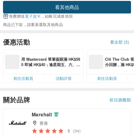
看其他商品
免費贈送
電子賀卡
，結帳完成後填寫
商品已下架，請重新選取其他商品
優惠活動
看全部 (5)
用 Mastercard 單筆簽賬滿 HK$58
Citi The Club
0 即減 HK$40；逢星期五、六、日
分回贈，滿 HK$580
滿 HK$880 即減 HK$80（名額有
Coins（名額
限，額滿即止，僅限「常用信用
前往活動頁
活動詳情
前往活動頁
卡」結帳）
關於品牌
前往旗艦館
Marshall
香港
5
(94)