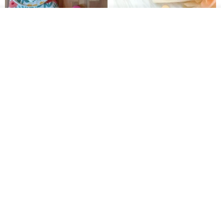
放入購物車
加入收藏
了解品牌
【5日內出貨】胖嘟嘟 平安符袋
水彩花園。平安符袋 (可繡名字)
彌月禮物 平安符袋 香火袋
QQ rabbit 手工嬰幼兒精品 彌月禮盒
晴天鞋鞋
HK$ 62.7
HK$ 71.2
HK$ 68.4
88 折
88 折