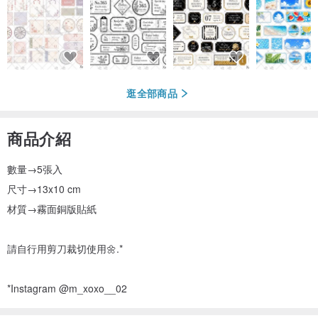
逛全部商品
商品介紹
數量→5張入
尺寸→13x10 cm
材質→霧面銅版貼紙
請自行用剪刀裁切使用🌼.*
*Instagram @m_xoxo__02