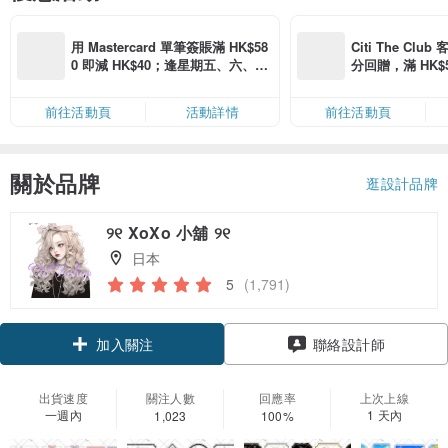
用 Mastercard 單筆簽賬滿 HK$58
Citi The Club
0 即減 HK$40；逢星期五、六、日
分回贈，滿 HK$580
滿 HK$880 即減 HK$80（名額有
Coins（名額
限，額滿即止，僅限「常用信用
前往活動頁
活動詳情
前往活動頁
卡」結帳）
關於品牌
逛設計品牌
୨୧ XoXo 小舖 ୨୧
日本
5
(1,791)
加入關注
聯絡設計師
出貨速度
關注人數
回應率
上次上線
一週內
1 天內
1,023
100%