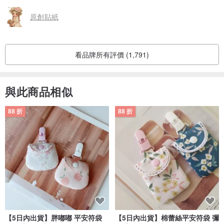
原創貼紙
看品牌所有評價 (1,791)
與此商品相似
88 折
88 折
【5日內出貨】胖嘟嘟 平安符袋
【5日內出貨】棉蕾絲平安符袋 彌