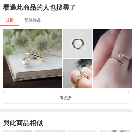
看過此商品的人也搜尋了
9
59.5
戒指
配件飾品
10
62.1
我們的薄荷埃及艷後環是有史以來時尚和熱銷一塊！用金屬金三角重
音，它增加了一個老式的魅力和觸摸你的手的每一個波閃亮。
©一個OOAK設計由手工你真正，JeannieRichardManufacturing位置
（S）/流程（ES）手工新加坡
看更多
與此商品相似