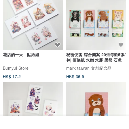
花店的一天｜貼紙組
秘密便箋-綜合圖案-20張每款5張/
包| 便條紙 水獺 水豚 黑熊 石虎
Bumyul Store
mark taiwan 文創紀念品
HK$ 17.2
HK$ 36.5
我要排隊
了解品牌