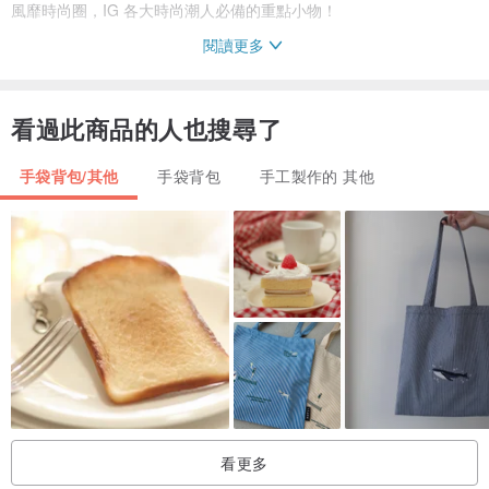
風靡時尚圈，IG 各大時尚潮人必備的重點小物！
閱讀更多
以高質感純牛皮 (cowhide) 及鍍 18Ｋ金屬打造，除了完美的收納太陽
眼鏡外，將各種不同顏色及系列的 sun cover 掛在心愛的包包或褲頭
看過此商品的人也搜尋了
上做搭配，也是每一個 ANY DIVA 對它愛不釋手的原因，來自德國慕
尼黑的設計團隊孜孜不倦的創造出每一季不同的焦點款式，相信妳一
手袋背包/其他
手袋背包
手工製作的 其他
定能在其中找到專屬於自己的獨一無二。
簡單俐落的使用三步驟：將鏡片置於 sun cover 中心，將扣子扣上，
並將鏡腳合起收納於 sun cover 背面；不僅增加了原有的包包收納空
間，需要使用太陽眼鏡的同時，只需要打開扣子即可優雅俐落的馬上
取出並戴上。
設計國別 德國
製造地 德國
看更多
商品尺寸 6.5 cm (H) x 13.5 cm (W)