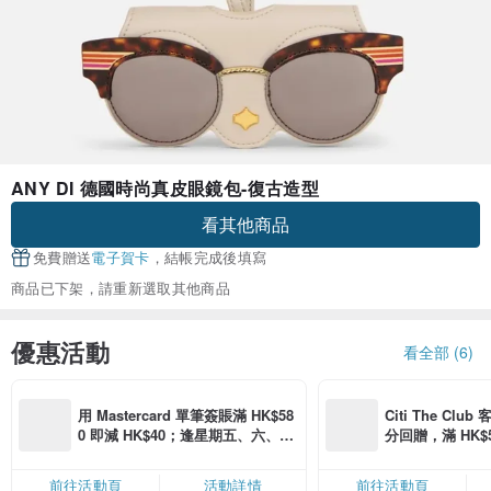
ANY DI 德國時尚真皮眼鏡包-復古造型
看其他商品
免費贈送
電子賀卡
，結帳完成後填寫
商品已下架，請重新選取其他商品
優惠活動
看全部 (6)
用 Mastercard 單筆簽賬滿 HK$58
Citi The Club
0 即減 HK$40；逢星期五、六、日
分回贈，滿 HK$580
滿 HK$880 即減 HK$80（名額有
Coins（名額
限，額滿即止，僅限「常用信用
前往活動頁
活動詳情
前往活動頁