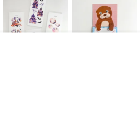
看其他商品
了解品牌
鬼屋貼紙包
秘密便箋-水獺/20張一包 | 便條紙
動物 水獺 筆記本 便箋 文具
Bumyul Store
mark taiwan 文創紀念品
HK$ 26.6
HK$ 36.5