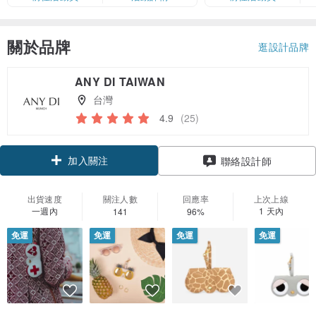
卡」結帳）
關於品牌
逛設計品牌
ANY DI TAIWAN
台灣
4.9
(25)
加入關注
聯絡設計師
出貨速度
關注人數
回應率
上次上線
一週內
1 天內
141
96%
免運
免運
免運
免運