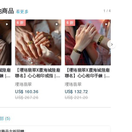
他商品
1 / 4
看更多
6 折
6 折
6 折
城隍廟
【瓔珞翡翠X霞海城隍廟
【瓔珞翡翠X霞海城隍廟
【瓔珞翡
 |
聯名】心心相印戒指 |
聯名】心心相印手鍊 |
聯名】福
10%公益捐贈
10%公益捐贈
鍊 | 
瓔珞翡翠
瓔珞翡翠
瓔珞翡翠
US$ 160.36
US$ 132.72
US$ 132
US$ 267.26
US$ 221.20
US$ 221
 (5)
有商品六折回饋