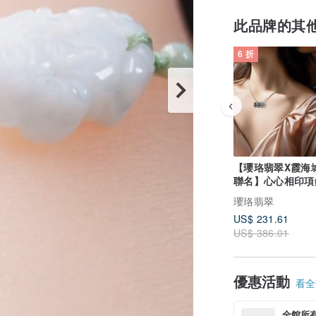
此品牌的其
6 折
【瓔珞翡翠X霞海
聯名】心心相印項鍊
10%公益捐贈
瓔珞翡翠
US$ 231.61
US$ 386.01
優惠活動
看全部
全館所