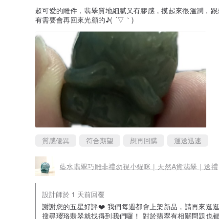
超可愛的雕件，翡翠質地細膩又有膠感，摸起來很溫潤，跟
有需要會再回來光顧的♪( ´▽｀)
質感優異
符合期望
想再回購
運送迅速
藍水翡翠巧雕非禮勿視小貓咪 | 天然A貨翡翠 | 送禮
設計師於 1 天前回覆
謝謝您的五星好評❤️ 我們每週都會上架新品，請再來逛逛
搜尋瓔珞翡翠就找得到我們囉！ 對於翡翠有相關問題也都