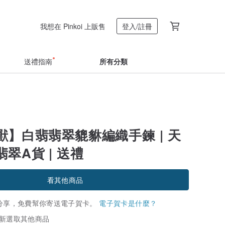
我想在 Pinkoi 上販售
登入/註冊
送禮指南
所有分類
獸】白翡翡翠貔貅編織手鍊 | 天
翠A貨 | 送禮
看其他商品
分享，免費幫你寄送電子賀卡。
電子賀卡是什麼？
新選取其他商品