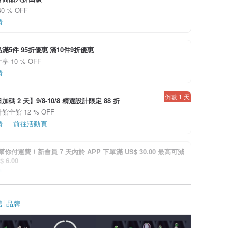
0 % OFF
情
滿5件 95折優惠 滿10件9折優惠
 10 % OFF
情
倒數 1 天
碼 2 天】9/8-10/8 精選設計限定 88 折
館全館 12 % OFF
情
前往活動頁
i 幫你付運費！新會員 7 天內於 APP 下單滿 US$ 30.00 最高可減
 6.00
情
有海外好設計
計品牌
品跨境享運費折抵優惠
情