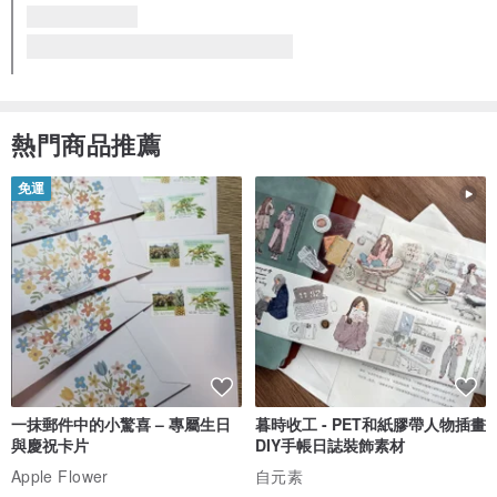
看品牌所有評價 (16)
熱門商品推薦
免運
一抹郵件中的小驚喜 – 專屬生日
暮時收工 - PET和紙膠帶人物插畫
與慶祝卡片
DIY手帳日誌裝飾素材
Apple Flower
自元素
HK$ 48.8
HK$ 117.5