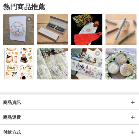
熱門商品推薦
設計理念
每件作品皆取材自設計師的日常生活、自然風景，或顧客的旅遊經
驗。
產品特色
每一件圖案皆由設計師親手繪製，打造獨一無二的風格，適合喜歡展
現自我穿搭的女孩。
模特兒身高：
167 公分
洗滌建議
布料為 100% 棉人造絲，質地柔軟。
商品資訊
建議手洗，或使用洗衣機手洗模式搭配洗衣袋，並於陰涼處晾乾。
商品運費
熨燙建議中至高溫。不建議使用乾洗劑。
付款方式
配送說明