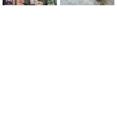
我要訂製
加入收藏
了解品牌
愛書人的閱讀書燈 閱讀小書燈禮
泡泡裡的世界5(日本和紙、 亮面
物學生文具英國 IF 文創進
PET)
英國IF文創官方旗艦店
仙女丸 Fairy Maru
HK$ 174.2
HK$ 99.7
【情話手工日曆】情人節禮物/告
奧黛麗風格 PET 和紙膠帶 (一循
白禮物/紀念日禮物/客製化禮物
環)