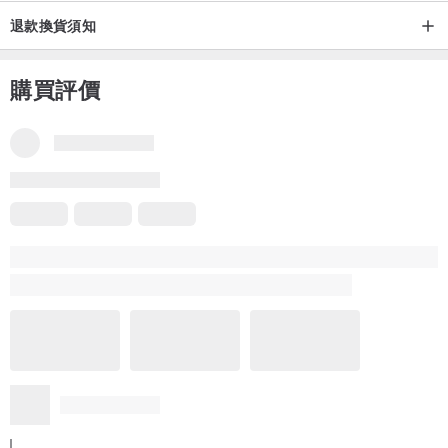
配送時間為 3 天（不含生產時間）
退款換貨須知
提供國內與國際 EMS 快遞服務
購買評價
品牌所有評價
4.8
(16)
Miya
6 年前
第二次買！料子非常舒服，款式很實穿！最愛的是手繪的圖案，非
常的特別！
很推薦的夏天洋裝
更多
好想去泰國喔！❤️
夏季海灘度假的雨披棉質襯衫手繪