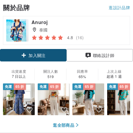
關於品牌
逛設計品牌
Anuroj
泰國
4.8
(16)
領優惠券
聯絡設計師
加入關注
出貨速度
關注人數
回應率
上次上線
7 日以上
超過 1 週
519
65%
免運
65 折
免運
65 折
免運
65 折
免運
65 折
逛全部商品