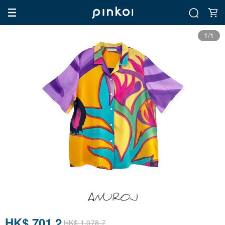
1/1
HK$ 701.2
HK$ 1,078.7