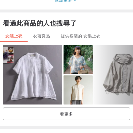
L
40
22
XL
42
23
看過此商品的人也搜尋了
XXL
44
24
女裝上衣
衣著良品
提供客製的 女裝上衣
手工蠟染夏威夷襯衫 棉人造絲面料 夏日海灘度假穿搭
• 顏色分類：如圖所示
• 材質：天然布料 100%（棉人造絲）
• 尺碼：S、M、L、XL、XXL
• 衣長：20 吋
技術：
使用蠟染顏料純手工繪製
生產期：
30–45 天
尺碼對照（胸圍）：
看更多
S：36 吋｜M：38 吋｜L：40 吋｜XL：42 吋