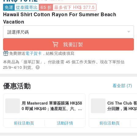
免運
從泰國寄出
65 折
最多省下 HK$ 377.5
Hawaii Shirt Cotton Rayon For Summer Beach
Vacation
我要訂製
免費贈送
電子賀卡
，結帳完成後填寫
本商品為「接單訂製」。付款後需 45 個工作天製作。現在下單預估
25/9~4/10 到貨。
優惠活動
看全部 (7)
用 Mastercard 單筆簽賬滿 HK$58
Citi The Club
0 即減 HK$40；逢星期五、六、日
分回贈，滿 HK$580
滿 HK$880 即減 HK$80（名額有
Coins（名額
限，額滿即止，僅限「常用信用
前往活動頁
活動詳情
前往活動頁
卡」結帳）