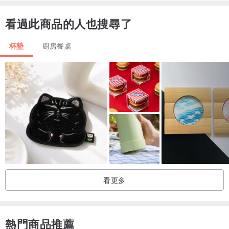
有不同，但是以鐵罐在回收處理上較其他包裝材質容器為優。基於國
際環境管理標準ISO-14000 推行在即，具有低污染、可回收、省資源
看過此商品的人也搜尋了
特性的馬口鐵罐，在未來包裝用途上，將有更寬廣的發展空間。
杯墊
廚房餐桌
※下單請注意! 正面材質為馬口鐵金屬,背面黑色為軟磁鐵材質。
※表面為特殊金屬油墨印刷(Metal Printing),圖面為圖樣印刷，非陶瓷/
木頭/玻璃等材質。
產地/製造方式
Made in Taiwan.
看更多
熱門商品推薦