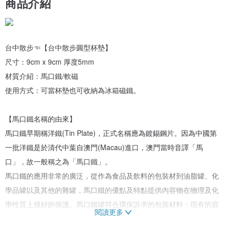
商品介紹
台中散步☜【台中散步圓型杯墊】
尺寸：9cm x 9cm 厚度5mm
材質介紹：馬口鐵/軟磁
使用方式：可當杯墊也可收納為冰箱磁鐵。
【馬口鐵名稱的由來】
馬口鐵早期稱洋鐵(Tin Plate)，正式名稱應為鍍錫鋼片。因為中國第
一批洋鐵是於清代中葉自澳門(Macau)進口，澳門當時音譯「馬
口」，故一般稱之為「馬口鐵」。
馬口鐵的應用非常的廣泛，從作為食品及飲料的包裝材到油脂罐、化
學品罐以及其他的雜罐，馬口鐵的優點及特點提供內容物在物理及化
學性質上很好的保護。馬口鐵罐符合環保訴求的包裝材料：現有的容
閱讀更多
器包括鐵罐、鋁罐、紙類以及塑膠容器，這些容器的回收處理特性各