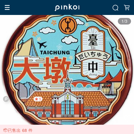
1/3
5
已售出 68 件