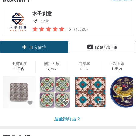
木子創意
台灣
5
(1,528)
加入關注
聯絡設計師
出貨速度
關注人數
回應率
上次上線
1 日內
1 天內
6,737
83%
逛全部商品