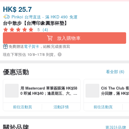
HK$ 25.7
Pinkoi 台灣直送 - 滿 HKD 490 免運
台中散步【台灣印象圓形杯墊】
5
(4)
放入購物車
免費贈送
電子賀卡
，結帳完成後填寫
現在下單預估 10/8~17/8 到貨。
優惠活動
看全部 (6)
用 Mastercard 單筆簽賬滿 HK$58
Citi The Club
0 即減 HK$40；逢星期五、六、日
分回贈，滿 HK$580
滿 HK$880 即減 HK$80（名額有
Coins（名額
限，額滿即止，僅限「常用信用
前往活動頁
活動詳情
前往活動頁
卡」結帳）
關於品牌
逛設計品牌