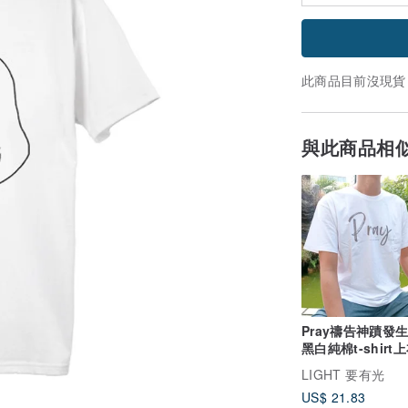
此商品目前沒現貨
與此商品相
Pray禱告神蹟發
黑白純棉t-shirt
督教/福音/受洗禮
LIGHT 要有光
US$ 21.83