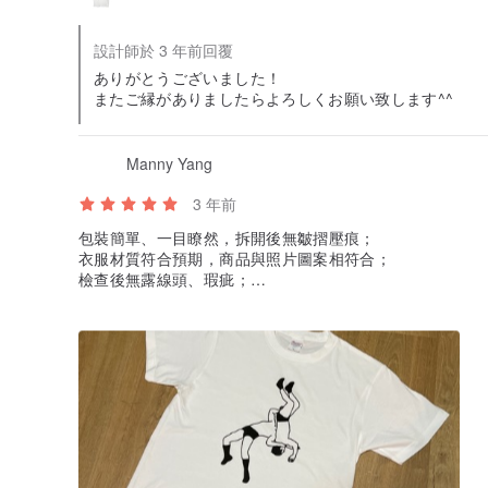
設計師於 3 年前回覆
ありがとうございました！
またご縁がありましたらよろしくお願い致します^^
Manny Yang
3 年前
包裝簡單、一目瞭然，拆開後無皺摺壓痕；
衣服材質符合預期，商品與照片圖案相符合；
檢查後無露線頭、瑕疵；
後續會繼續購買相關產品！