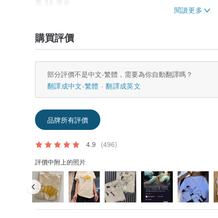
寬 58 厘米
袖長24cm
*請注意，產品圖片和實際產品之間的顏色可能存在細微差
購買評價
* 與所示尺寸可能存在約 1 至 2 厘米的誤差。
*購買前請仔細檢查尺寸。
部分評價不是中文-繁體，需要為你自動翻譯嗎？
翻譯成中文-繁體
翻譯成英文
品牌所有評價
4.9
(496)
評價中附上的照片