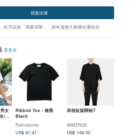
我要排隊
，你可以按「我要排隊」，當有貨會主動發信通知你
似
看更多
生男女
Ribbed Tee - 槍黑
高領短版闊袖T
上衣/基
Black
物
Retrodandy
IMMENSE
US$ 61.47
US$ 106.02