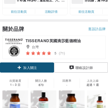
0 即減 HK$40；逢星期五、六、日
分回贈，滿 HK$580
滿 HK$880 即減 HK$80（名額有
Coins（名額
限，額滿即止，僅限「常用信用
前往活動頁
活動詳情
前往活動頁
卡」結帳）
關於品牌
逛設計品牌
TISSERAND英國滴莎藍德精油
台灣
5
(71)
加入關注
聯絡設計師
出貨速度
關注人數
回應率
上次上線
1～3 日
超過 1 週
870
-