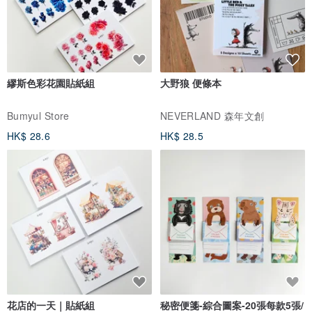
繆斯色彩花園貼紙組
大野狼 便條本
Bumyul Store
NEVERLAND 森年文創
HK$ 28.6
HK$ 28.5
花店的一天｜貼紙組
秘密便箋-綜合圖案-20張每款5張/