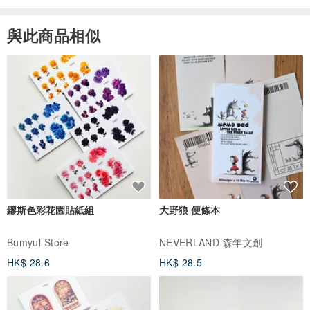
與此商品相似
繆斯色彩花園貼紙組
大野狼 便條本
⚜️ 關於手圍測量與調整說明 ⚜️
Bumyul Store
NEVERLAND 森年文創
1️⃣ 請依照個人習慣，先確認手鍊想佩戴的位置，
HK$ 28.6
HK$ 28.5
使用皮尺或細線貼著手腕繞一圈量出尺寸，
尺碼以「不鬆不緊、剛好服貼」為準，