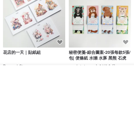
最後選擇最接近的整數手圍，我們會依此製作，確保配戴舒適且手鍊
能輕微轉動。
2️⃣ 若手圍有小數點，例如14.5cm，
可選擇14cm或15cm：14cm較貼合但仍可轉動,15cm會較寬鬆舒適
3️⃣ 若因測量誤差需調整手圍，請留意以下事項：
【尺寸調整】
花店的一天｜貼紙組
秘密便箋-綜合圖案-20張每款5張/
▪ 收到商品 7 天內
包| 便條紙 水獺 水豚 黑熊 石虎
免費協助調整尺寸，僅需自行負擔來回運費。
Bumyul Store
mark taiwan 文創紀念品
▪ 收到商品超過 7 天
我要訂製
HK$ 17.2
HK$ 36.5
可擇一辦理：
加入收藏
了解品牌
① 使用保固卡免費換線服務進行調整。
② 自費換線（工本費 100 元）及相關調整費用。
以上皆需自行負擔來回運費。