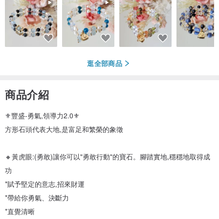
逛全部商品
商品介紹
⚜️豐盛-勇氣,領導力2.0⚜️
方形石頭代表大地,是富足和繁榮的象徵
🔸️黃虎眼:(勇敢)讓你可以"勇敢行動"的寶石。腳踏實地,穩穩地取得成
功
*賦予堅定的意志,招來財運
*帶給你勇氣、決斷力
*直覺清晰