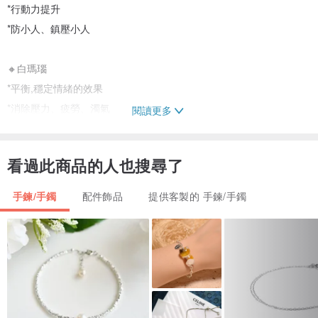
*行動力提升
*防小人、鎮壓小人
🔸️白瑪瑙
*平衡,穩定情緒的效果
*消除壓力、疲勞、濁氣
閱讀更多
*有助事業成長，豐盛。
看過此商品的人也搜尋了
🔸️黃水晶:
*情緒調整，帶來快樂情緒
手鍊/手鐲
配件飾品
提供客製的 手鍊/手鐲
*穩定情緒
*增強自信心，充實人生
*療癒太陽神經叢
🔸️白水晶-提升正面能量。
*提升自身能量場，淨化。