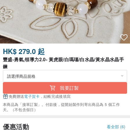
HK$ 279.0 起
豐盛-勇氣,領導力2.0- 黃虎眼/白瑪瑙/白水晶/黃水晶水晶手
鍊
我要訂製
免費贈送
電子賀卡
，結帳完成後填寫
本商品為「接單訂製」。付款後，從開始製作到寄出商品為 5 個工作
天。（不包含假日）
優惠活動
看全部 (6)