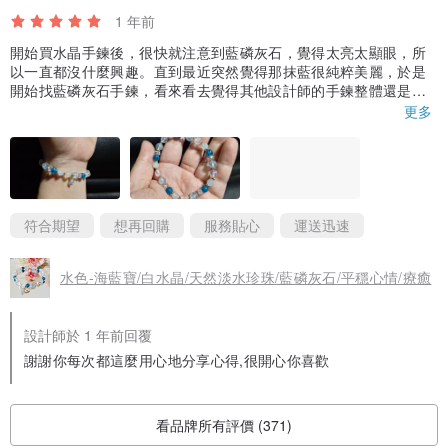
1 年前
開始買水晶手鍊後，很快就注意到藍磷灰石，覺得太亮太顯眼，所
以一直都沒什麼興趣。直到最近突然覺得那抹藍很純粹美麗，於是
開始找藍磷灰石手鍊，看來看去覺得其他設計師的手鍊整體還是太
亮，最後選了熟悉的設計師的這款「水色」。
更多
謝謝設計師幫我把珍珠換成了月光石，還幫我換了小珠墜。水色的
設計讓藍磷灰雖然突出但整體仍維持柔和澄淨的色調，晶體內的內
含物讓藍色富有變化性，讓人心情沉靜。特別想提海藍寶，當初看
產品照覺得顏色很淺，可能是設計搭配的色調以凸顯藍磷灰，不過
實際拿到手鍊時，海藍寶的顏色並不會像產品照這麼淺，而是在某
符合期望
想再回購
服務貼心
運送迅速
些角度下接近透明，有些角度仍然是透亮的天藍色，像海水一樣，
搭配月光石很美。
水色-海藍寶/白水晶/天然淡水珍珠/藍磷灰石/平穩心情/療癒
謝謝設計師，讓我擁有一片柔和透亮的水色😊
設計師於 1 年前回覆
謝謝你每次都這麼用心地分享心得,很開心你喜歡
看品牌所有評價 (371)