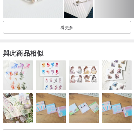
*療癒身心、健康
*辟邪、抵禦負面能量。
看更多
👉水晶尺寸:6.1-8.2m 方塊:9.1m
與此商品相似