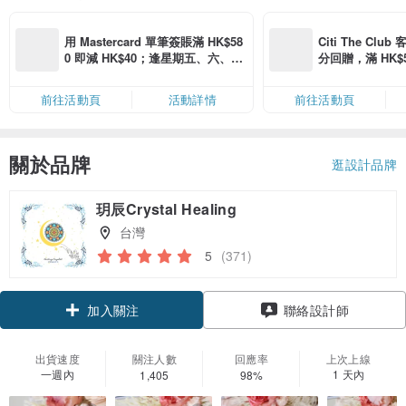
用 Mastercard 單筆簽賬滿 HK$58
Citi The Club
0 即減 HK$40；逢星期五、六、日
分回贈，滿 HK$580
滿 HK$880 即減 HK$80（名額有
Coins（名額
限，額滿即止，僅限「常用信用
前往活動頁
活動詳情
前往活動頁
卡」結帳）
關於品牌
逛設計品牌
玥辰Crystal Healing
台灣
5
(371)
領優惠券
聯絡設計師
加入關注
出貨速度
關注人數
回應率
上次上線
一週內
1 天內
1,405
98%