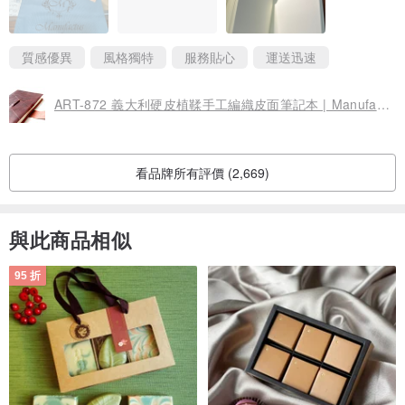
所以下水彩要斟酌滲透問題，最好加墊板或襯紙。使用鋼筆也會有
稍微長毛的狀況，適合流動性低一點的墨水和細一點的筆幅。不過
整體寫感是滑順的。因此對一般中性筆或代針筆是比較友善的，蓋
章應該也不太會有問題
質感優異
風格獨特
服務貼心
運送迅速
最後稱讚一下皮質不錯，至少高出我的預期。正常上保養蠟附著效
果很好，可以確定是適當保存可以用很久很久的筆記封面
ART-872 義大利硬皮植鞣手工編織皮面筆記本 | Manufactus
看品牌所有評價 (2,669)
與此商品相似
95 折