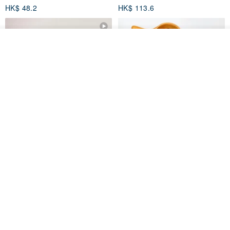
HK$ 48.2
HK$ 113.6
放入購物車
加入收藏
了解品牌
【禮物】為您訂製款•可客製
【24h出貨】原粹咖啡∣杏核乳木
•LOGO•文字•胺基酸寶石皂
蜂蜜牛奶皂 畢業禮物 謝師禮盒
我也手作 Me Too
Wow Hsu 哇許創意皂研室
HK$ 51.3
HK$ 76.9
免運