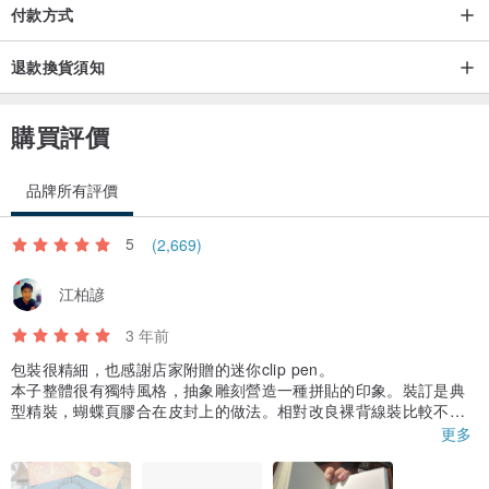
付款方式
※小提醒
／義大利進口每批筆尖樣式或墨水配色等小零件會與照片不全然相
退款換貨須知
同，但基本版型是固定的。／
購買評價
／瓶蓋上為手工蠟封，是在原本的蓋子上面沾上一層蠟，因此瓶蓋是
可以旋轉打開的，但封蠟本身質地比較脆弱，概念如同信封上的蠟
品牌所有評價
封，打開即會碎裂，如施力旋開瓶蓋造成瓶蓋上的蠟產生裂痕或碎裂
乃正常現象。/
5
(2,669)
江柏諺
※若有需要請先詢問一下是否還有商品，請勿直接下單，謝謝。
3 年前
※圖中的道具配件並不包含在此商品中。
包裝很精細，也感謝店家附贈的迷你clip pen。
本子整體很有獨特風格，抽象雕刻營造一種拼貼的印象。裝訂是典
型精裝，蝴蝶頁膠合在皮封上的做法。相對改良裸背線裝比較不容
※圖片略有色差，以實體商品顏色為主。
易攤平使用，搭配黃銅夾會容易使用一些，玩法跟TN很接近但是厚
更多
度會增加一點難度
紙質是偏向木漿水彩紙的類型，吸水力強。厚實度不如一般水彩紙