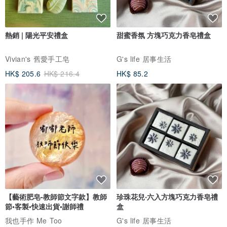
熱銷 | 陽光平安禮盒
甜蜜香氛 方塊巧克力香皂禮盒
Vivian's 舊愛手工皂
G's life 居事生活
HK$ 205.6
HK$ 216.4
HK$ 85.2
【藝術肥皂-教師節文字款】教師
珍珠花兒‧六入方塊巧克力香皂禮
節•客製•快速出貨•謝師禮
盒
我也手作 Me Too
G's life 居事生活