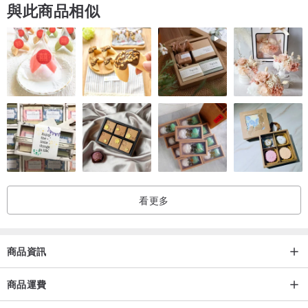
與此商品相似
◤材質: 錫製羽毛沾水筆、蠟封口墨水
◤禮盒尺寸: 長-31.8cm / 寬-11.5cm / 高-3cm
◤內容物尺寸: 錫製羽毛沾水筆身約-25cm / 墨水-湖水綠色
◤重量: 約 143 g
◤產地: 義大利
看更多
◤設計品牌
Rubinato s.r.l
商品資訊
◤售價: $1,750 / 件
商品運費