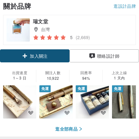
關於品牌
逛設計品牌
瑞文堂
台灣
5
(2,669)
領優惠券
聯絡設計師
加入關注
出貨速度
關注人數
回應率
上次上線
1～3 日
1 天內
10,922
94%
免運
免運
免運
逛全部商品