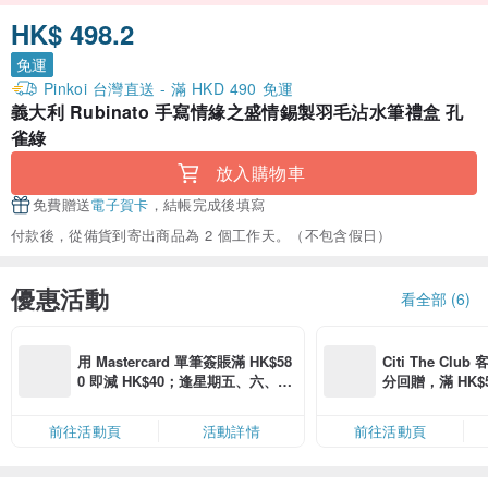
HK$ 498.2
免運
Pinkoi 台灣直送 - 滿 HKD 490 免運
義大利 Rubinato 手寫情緣之盛情錫製羽毛沾水筆禮盒 孔
雀綠
放入購物車
免費贈送
電子賀卡
，結帳完成後填寫
付款後，從備貨到寄出商品為 2 個工作天。（不包含假日）
優惠活動
看全部 (6)
用 Mastercard 單筆簽賬滿 HK$58
Citi The Club
0 即減 HK$40；逢星期五、六、日
分回贈，滿 HK$580
滿 HK$880 即減 HK$80（名額有
Coins（名額
限，額滿即止，僅限「常用信用
前往活動頁
活動詳情
前往活動頁
卡」結帳）