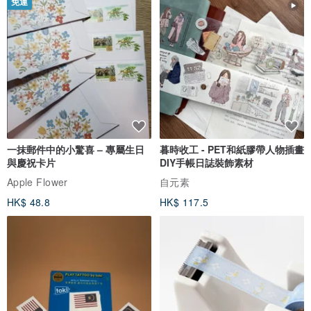
免運
一抹郵件中的小驚喜 – 專屬生日
暮時收工 - PET和紙膠帶人物插畫
與慶祝卡片
DIY手帳日誌裝飾素材
Apple Flower
自元素
HK$ 48.8
HK$ 117.5