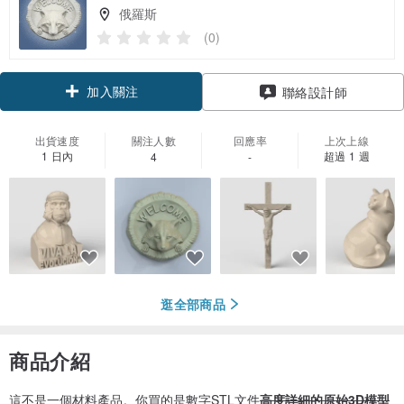
俄羅斯
(0)
加入關注
聯絡設計師
出貨速度
關注人數
回應率
上次上線
1 日內
超過 1 週
4
-
逛全部商品
商品介紹
這不是一個材料產品。你買的是數字STL文件
高度詳細的原始3D模型