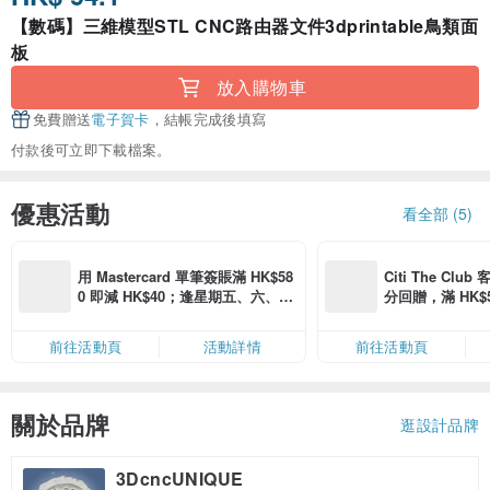
【數碼】三維模型STL CNC路由器文件3dprintable鳥類面
板
放入購物車
免費贈送
電子賀卡
，結帳完成後填寫
付款後可立即下載檔案。
優惠活動
看全部 (5)
用 Mastercard 單筆簽賬滿 HK$58
Citi The Club
0 即減 HK$40；逢星期五、六、日
分回贈，滿 HK$580
滿 HK$880 即減 HK$80（名額有
Coins（名額
限，額滿即止，僅限「常用信用
前往活動頁
活動詳情
前往活動頁
卡」結帳）
關於品牌
逛設計品牌
3DcncUNIQUE