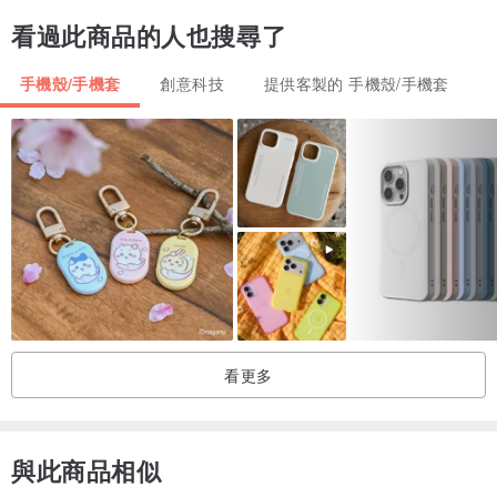
/.Warm yellow and cool blue”
看過此商品的人也搜尋了
手機殼/手機套
創意科技
提供客製的 手機殼/手機套
太陽花跟大海，對你來說有甚麼特別意義嗎？
看更多
與此商品相似