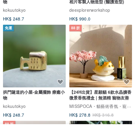
物
相片客製人物造型 (醫護造型)
kokuutokyo
deexplorerworkshop
HK$ 248.7
HK$ 990.0
免運
88 折
拱門隧道的小屋-金屬擺飾 療癒小
【24H出貨】星願貓 6款水晶擴香
物
微景香氛禮盒 | 無酒精 寵物友善
MISSPOCA・貓藝術香氛・寵物友善
kokuutokyo
HK$ 248.7
HK$ 278.8
HK$ 316.8
88 折
我要排隊