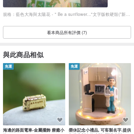
規格：
藍色大海與太陽花 - " Be a sunflower..."文字版軟硬殼(*新品)│硬殻抗黃 軟邊保護
看本商品所有評價 (7)
與此商品相似
免運
免運
海邊的路面電車-金屬擺飾 療癒小
榮休記念小禮品, 可客製名字.提供