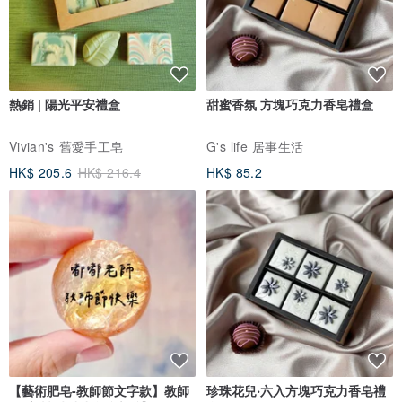
熱銷 | 陽光平安禮盒
甜蜜香氛 方塊巧克力香皂禮盒
Vivian's 舊愛手工皂
G's life 居事生活
HK$ 205.6
HK$ 216.4
HK$ 85.2
【藝術肥皂-教師節文字款】教師
珍珠花兒‧六入方塊巧克力香皂禮