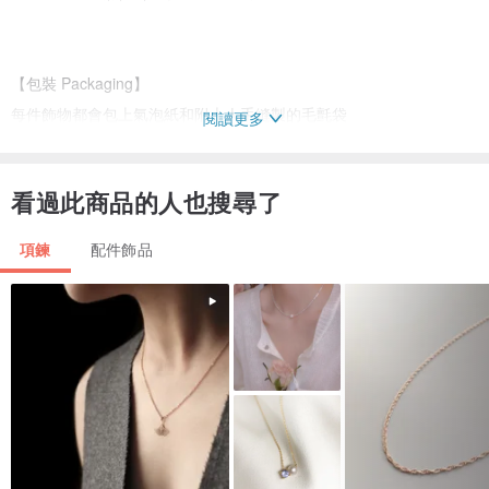
【包裝 Packaging】
每件飾物都會包上氣泡紙和附上人手縫製的毛氈袋
閱讀更多
請放心購買
產地/製造方式
看過此商品的人也搜尋了
香港
產地/製造方式
項鍊
配件飾品
香港