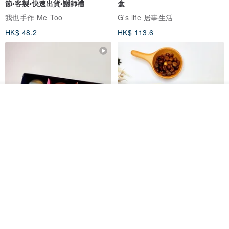
節•客製•快速出貨•謝師禮
盒
我也手作 Me Too
G's life 居事生活
HK$ 48.2
HK$ 113.6
我要排隊
了解品牌
【禮物】為您訂製款•可客製
【24h出貨】原粹咖啡∣杏核乳木
•LOGO•文字•胺基酸寶石皂
蜂蜜牛奶皂 畢業禮物 謝師禮盒
我也手作 Me Too
Wow Hsu 哇許創意皂研室
HK$ 51.3
HK$ 76.9
免運