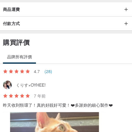
商品運費
付款方式
購買評價
品牌所有評價
4.7
(28)
くりす×OYHEE!
7 年前
昨天收到頸環了！真的好靚好可愛！❤️多謝妳的細心製作❤️