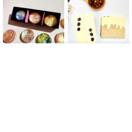
我要排隊
【禮物】為您訂製款•可客製
【24h出貨】原粹咖啡∣杏核乳木
了解品牌
•LOGO•文字•胺基酸寶石皂
蜂蜜牛奶皂 畢業禮物 謝師禮盒
我也手作 Me Too
Wow Hsu 哇許創意皂研室
HK$ 51.3
HK$ 76.9
免運