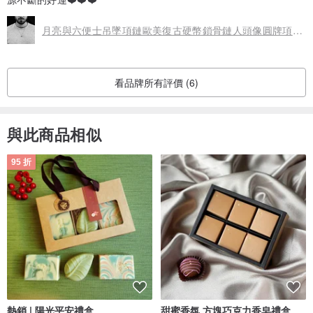
月亮與六便士吊墜項鏈歐美復古硬幣鎖骨鏈人頭像圓牌項鏈毛衣鏈
看品牌所有評價 (6)
與此商品相似
95 折
熱銷 | 陽光平安禮盒
甜蜜香氛 方塊巧克力香皂禮盒