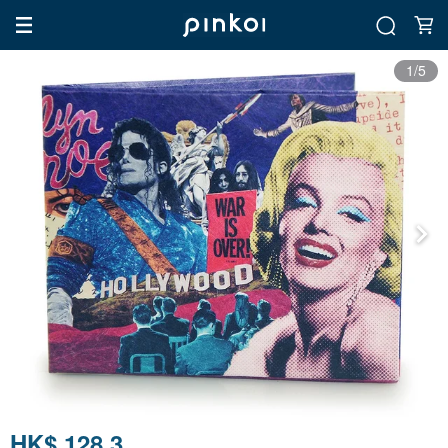
1/5
HK$ 128.3