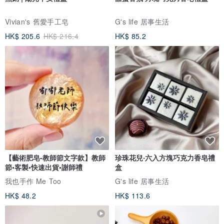
Vivian's 舊愛手工皂
G's life 居事生活
HK$ 205.6
HK$ 216.4
HK$ 85.2
【藝術肥皂-教師節文字款】教師
珍珠花兒‧六入方塊巧克力香皂禮
節•客製•快速出貨•謝師禮
盒
我也手作 Me Too
G's life 居事生活
HK$ 48.2
HK$ 113.6