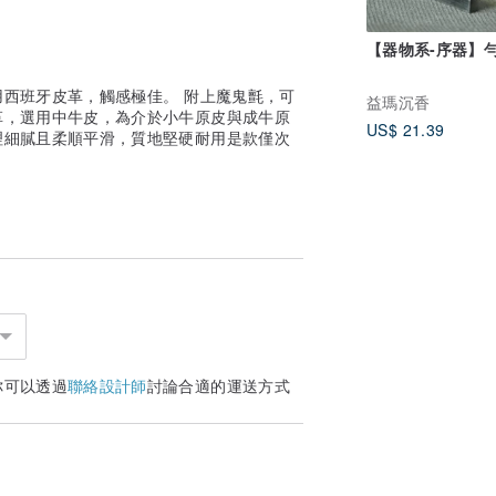
【器物系-序器】勻
西班牙皮革，觸感極佳。 附上魔鬼氈，可
益瑪沉香
革，選用中牛皮，為介於小牛原皮與成牛原
US$ 21.39
理細膩且柔順平滑，質地堅硬耐用是款僅次
你可以透過
聯絡設計師
討論合適的運送方式