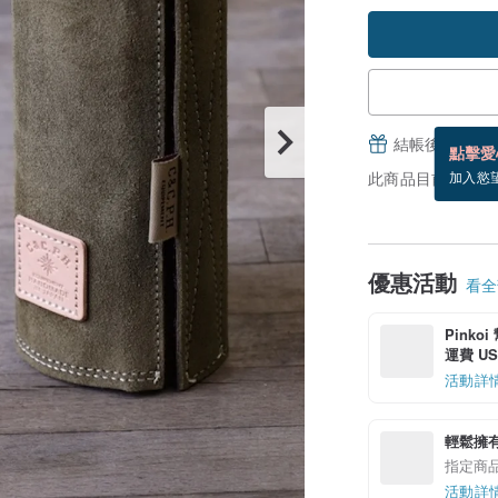
結帳後填寫並
點擊愛
此商品目前沒現貨
加入慾
優惠活動
看全部
Pinko
運費 US$
活動詳
輕鬆擁
指定商
活動詳