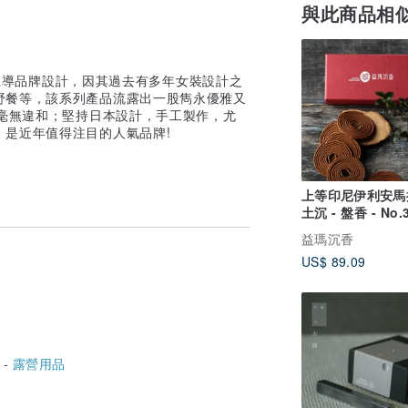
與此商品相
一手主導品牌設計，因其過去有多年女裝設計之
野餐等，該系列產品流露出一股雋永優雅又
來毫無違和；堅持日本設計，手工製作，尤
是近年值得注目的人氣品牌!
上等印尼伊利安馬
土沉 - 盤香 - No.
益瑪沉香
US$ 89.09
 -
露營用品