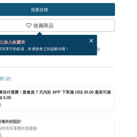
我要排隊
收藏商品
分享，免費幫你寄送電子賀卡。
電子賀卡是什麼？
心加入收藏夾
，你可以按「我要排隊」，當有貨會主動發信通知你
望清單不怕錯過，有優惠會立刻提醒你喔！
 (2)
i 幫你付運費！新會員 7 天內於 APP 下單滿 US$ 30.00 最高可減
 6.00
情
有海外好設計
品跨境享運費折抵優惠
情