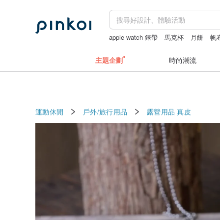
apple watch 錶帶
馬克杯
月餅
帆
台灣月餅
袋
主題企劃
時尚潮流
運動休閒
戶外/旅行用品
露營用品
真皮