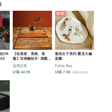
似
88 折
拉OK
【臥香座、香插、香
衝浪女子系列 壓克力鑰
365
盤】非洲酸枝木─港觀魚
匙圈
臥香座
益瑪沉香
Felice Bay
US$ 44.55
US$ 7.06
US$ 8.02