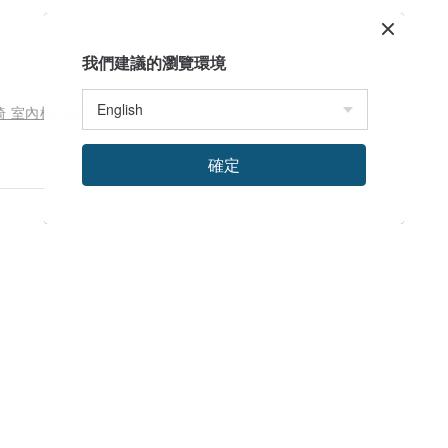
我們建議的瀏覽環境
營椅 室內椅 日本
確定