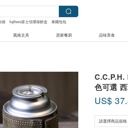
布袋
fujihoro富士琺瑯保鮮盒
泰國包包
風格文具
居家餐廚
品味美食
C.C.P.
色可選 
US$
37